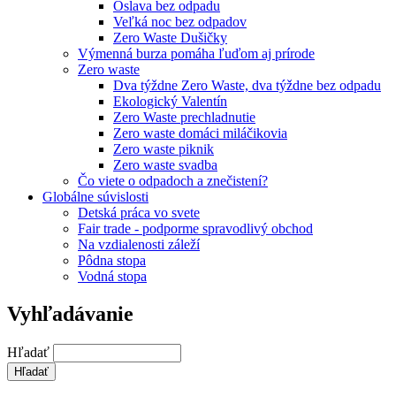
Oslava bez odpadu
Veľká noc bez odpadov
Zero Waste Dušičky
Výmenná burza pomáha ľuďom aj prírode
Zero waste
Dva týždne Zero Waste, dva týždne bez odpadu
Ekologický Valentín
Zero Waste prechladnutie
Zero waste domáci miláčikovia
Zero waste piknik
Zero waste svadba
Čo viete o odpadoch a znečistení?
Globálne súvislosti
Detská práca vo svete
Fair trade - podporme spravodlivý obchod
Na vzdialenosti záleží
Pôdna stopa
Vodná stopa
Vyhľadávanie
Hľadať