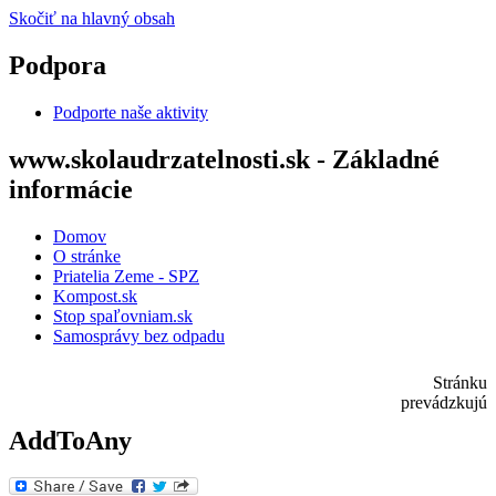
Skočiť na hlavný obsah
Podpora
Podporte naše aktivity
www.skolaudrzatelnosti.sk - Základné
informácie
Domov
O stránke
Priatelia Zeme - SPZ
Kompost.sk
Stop spaľovniam.sk
Samosprávy bez odpadu
Stránku
prevádzkujú
AddToAny