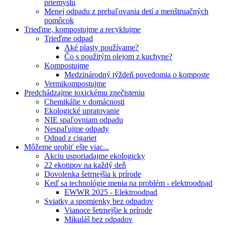
priemyslu
Menej odpadu z prebaľovania detí a menštruačných
pomôcok
Trieďme, kompostujme a recyklujme
Trieďme odpad
Aké plasty používame?
Čo s použitým olejom z kuchyne?
Kompostujme
Medzinárodný týždeň povedomia o komposte
Vermikompostujme
Predchádzajme toxickému znečisteniu
Chemikálie v domácnosti
Ekologické upratovanie
NIE spaľovniam odpadu
Nespaľujme odpady
Odpad z cigariet
Môžeme urobiť ešte viac...
Akciu usporiadajme ekologicky
22 ekotipov na každý deň
Dovolenka šetrnejšia k prírode
Keď sa technológie menia na problém - elektroodpad
EWWR 2025 - Elektroodpad
Sviatky a spomienky bez odpadov
Vianoce šetrnejšie k prírode
Mikuláš bez odpadov