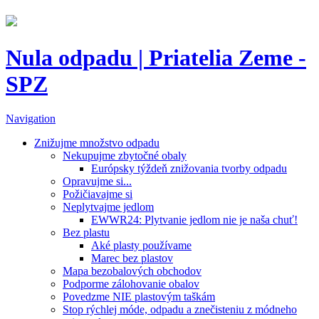
Nula odpadu | Priatelia Zeme -
SPZ
Navigation
Znižujme množstvo odpadu
Nekupujme zbytočné obaly
Európsky týždeň znižovania tvorby odpadu
Opravujme si...
Požičiavajme si
Neplytvajme jedlom
EWWR24: Plytvanie jedlom nie je naša chuť!
Bez plastu
Aké plasty používame
Marec bez plastov
Mapa bezobalových obchodov
Podporme zálohovanie obalov
Povedzme NIE plastovým taškám
Stop rýchlej móde, odpadu a znečisteniu z módneho