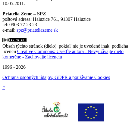
10.05.2011.
Priatelia Zeme – SPZ
poštová adresa: Haluzice 761, 91307 Haluzice
tel: 0903 77 23 23
e-mail:
spz@priateliazeme.sk
Obsah týchto stránok (dielo), pokiaľ nie je uvedené inak, podlieha
licencii
Creative Commons: Uveďte autora - Nevyužívajte dielo
komerčne - Zachovajte licenciu
1996 - 2026
Ochrana osobných údajov, GDPR a používanie Cookies
#