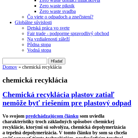
Zero waste domáci miláčikovia
Zero waste piknik
Zero waste svadba
Čo viete o odpadoch a znečistení?
Globálne súvislosti
Detská práca vo svete
Fair trade - podporme spravodlivý obchod
Na vzdialenosti záleží
Pôdna stopa
Vodná stopa
Hľadať
Vyhľadávanie
Domov
» chemická recyklácia
Nachádzate sa tu
chemická recyklácia
Chemická recyklácia plastov zatiaľ
nemôže byť riešením pre plastový odpad
Vo svojom
predchádzajúcom článku
som uviedla
charakteristiky troch základných spôsobov chemickej
recyklácie, ktorými sú solvolýza, chemická depolymerizácia
a tepelná depolymerizácia. V tomto článku by som sa chcela