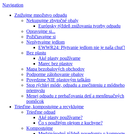
Navigation
Znižujme množstvo odpadu
Nekupujme zbytočné obaly
Európsky týždeň znižovania tvorby odpadu
Opravujme si...
Požičiavajme si
Neplytvajme jedlom
EWWR24: Plytvanie jedlom nie je naša chuť!
Bez plastu
Aké plasty používame
Marec bez plastov
Mapa bezobalových obchodov
Podporme zálohovanie obalov
Povedzme NIE plastovým taškám
Stop rýchlej móde, odpadu a znečisteniu z módneho
priemyslu
Menej odpadu z prebaľovania detí a menštruačných
pomôcok
Trieďme, kompostujme a recyklujme
Trieďme odpad
Aké plasty používame?
Čo s použitým olejom z kuchyne?
Kompostujme
Medzinárodný týždeň povedomia o komposte