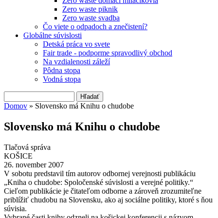
Zero waste domáci miláčikovia
Zero waste piknik
Zero waste svadba
Čo viete o odpadoch a znečistení?
Globálne súvislosti
Detská práca vo svete
Fair trade - podporme spravodlivý obchod
Na vzdialenosti záleží
Pôdna stopa
Vodná stopa
Hľadať
Vyhľadávanie
Domov
» Slovensko má Knihu o chudobe
Nachádzate sa tu
Slovensko má Knihu o chudobe
Tlačová správa
KOŠICE
26. november 2007
V sobotu predstavil tím autorov odbornej verejnosti publikáciu
„Kniha o chudobe: Spoločenské súvislosti a verejné politiky.“
Cieľom publikácie je čitateľom odborne a zároveň zrozumiteľne
priblížiť chudobu na Slovensku, ako aj sociálne politiky, ktoré s ňou
súvisia.
Vybrané časti knihy odzneli na košickej konferencii s názvom