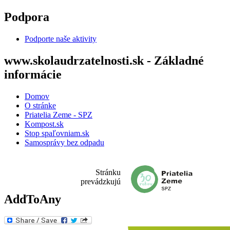
Skočiť na hlavný obsah
Podpora
Podporte naše aktivity
www.skolaudrzatelnosti.sk - Základné
informácie
Domov
O stránke
Priatelia Zeme - SPZ
Kompost.sk
Stop spaľovniam.sk
Samosprávy bez odpadu
Stránku
prevádzkujú
AddToAny