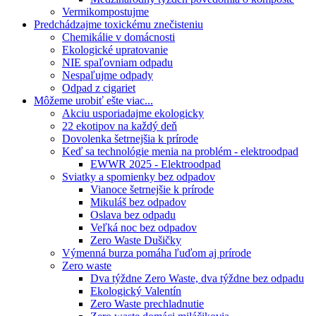
Vermikompostujme
Predchádzajme toxickému znečisteniu
Chemikálie v domácnosti
Ekologické upratovanie
NIE spaľovniam odpadu
Nespaľujme odpady
Odpad z cigariet
Môžeme urobiť ešte viac...
Akciu usporiadajme ekologicky
22 ekotipov na každý deň
Dovolenka šetrnejšia k prírode
Keď sa technológie menia na problém - elektroodpad
EWWR 2025 - Elektroodpad
Sviatky a spomienky bez odpadov
Vianoce šetrnejšie k prírode
Mikuláš bez odpadov
Oslava bez odpadu
Veľká noc bez odpadov
Zero Waste Dušičky
Výmenná burza pomáha ľuďom aj prírode
Zero waste
Dva týždne Zero Waste, dva týždne bez odpadu
Ekologický Valentín
Zero Waste prechladnutie