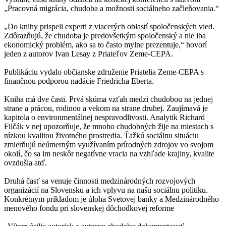
„Pracovná migrácia, chudoba a možnosti sociálneho začleňovania.“
„Do knihy prispeli experti z viacerých oblastí spoločenských vied.
Zdôrazňujú, že chudoba je predovšetkým spoločenský a nie iba
ekonomický problém, ako sa to často mylne prezentuje,“ hovorí
jeden z autorov Ivan Lesay z Priateľov Zeme-CEPA.
Publikáciu vydalo občianske združenie Priatelia Zeme-CEPA s
finančnou podporou nadácie Friedricha Eberta.
Kniha má dve časti. Prvá skúma vzťah medzi chudobou na jednej
strane a prácou, rodinou a vekom na strane druhej. Zaujímavá je
kapitola o environmentálnej nespravodlivosti. Analytik Richard
Filčák v nej upozorňuje, že mnoho chudobných žije na miestach s
nízkou kvalitou životného prostredia. Ťažkú sociálnu situáciu
zmierňujú neúmerným využívaním prírodných zdrojov vo svojom
okolí, čo sa im neskôr negatívne vracia na vzhľade krajiny, kvalite
ovzdušia atď.
Druhá časť sa venuje činnosti medzinárodných rozvojových
organizácií na Slovensku a ich vplyvu na našu sociálnu politiku.
Konkrétnym príkladom je úloha Svetovej banky a Medzinárodného
menového fondu pri slovenskej dôchodkovej reforme