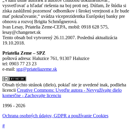
„Vítam úsilie autoriek a autorov chudobu dokumentovať,
vysvetľovať a hľadať riešenia na boj proti nej. Dúfam, že štúdia si
získa zaslúženú pozornosť odborníkov i širokej verejnosti a že bude
mať pokračovanie,“ uvádza viceprezidentka Európskej banky pre
obnovu a rozvoj Brigita Schmőgnerová.
Ivan Lesay, Priatelia Zeme-CEPA, mobil: 0918 628 575,
lesay@changenet.sk
Tento obsah bol vytvorený 26.11.2007. Posledná aktualizácia
19.10.2018.
Priatelia Zeme – SPZ
poštová adresa: Haluzice 761, 91307 Haluzice
tel: 0903 77 23 23
e-mail:
spz@priateliazeme.sk
Obsah týchto stránok (dielo), pokiaľ nie je uvedené inak, podlieha
licencii
Creative Commons: Uveďte autora - Nevyužívajte dielo
komerčne - Zachovajte licenciu
1996 - 2026
Ochrana osobných údajov, GDPR a používanie Cookies
#