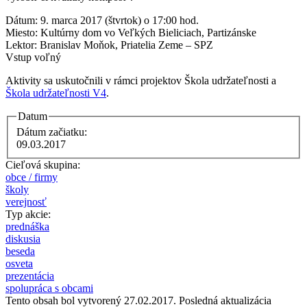
Dátum: 9. marca 2017 (štvrtok) o 17:00 hod.
Miesto: Kultúrny dom vo Veľkých Bieliciach, Partizánske
Lektor: Branislav Moňok, Priatelia Zeme – SPZ
Vstup voľný
Aktivity sa uskutočnili v rámci projektov Škola udržateľnosti a
Škola udržateľnosti V4
.
Datum
Dátum začiatku:
09.03.2017
Cieľová skupina:
obce / firmy
školy
verejnosť
Typ akcie:
prednáška
diskusia
beseda
osveta
prezentácia
spolupráca s obcami
Tento obsah bol vytvorený 27.02.2017. Posledná aktualizácia