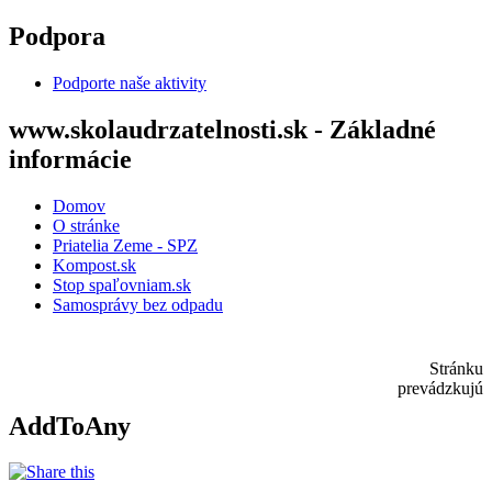
Skočiť na hlavný obsah
Podpora
Podporte naše aktivity
www.skolaudrzatelnosti.sk - Základné
informácie
Domov
O stránke
Priatelia Zeme - SPZ
Kompost.sk
Stop spaľovniam.sk
Samosprávy bez odpadu
Stránku
prevádzkujú
AddToAny