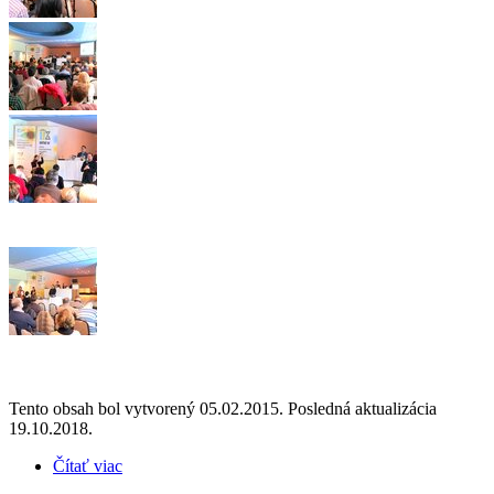
Tento obsah bol vytvorený 05.02.2015. Posledná aktualizácia
19.10.2018.
Čítať viac
o Už po štvrtý krát boli v súťaži „3Z“ vyhlásené
obce s najlepším odpadovým hospodárstvom