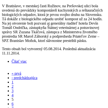
V Bratislave, v mestskej časti Ružinov, na Prešovskej ulici bola
uvedená do prevádzky kompostáreň kuchynských a reštauračných
biologických odpadov, ktorá je prvou svojho druhu na Slovensku.
Tá dokáže z biologického odpadu urobiť kompost už za 24 hodín.
Na jej otvorenie boli pozvaní aj generálny riaditeľ hotela Devín
Tomáš Ondrička, zástupkyňa Štátnej veterinárnej a potravinovej
správy SR Zuzana Tkáčová, zástupca z Ministerstva životného
prostredia SR Maroš Záhorský a podpredseda Priateľov Zeme –
SPZ Branislav Moňok, ktorí slávnostne prestrihli pásku.
Tento obsah bol vytvorený 05.08.2014. Posledná aktualizácia
11.11.2014.
Čítať viac
o Priatelia Zeme – SPZ prišli otvoriť prvú
kompostáreň v Bratislave
« prvá
Stránky
‹ predchádzajúca
1
2
3
4
5
6