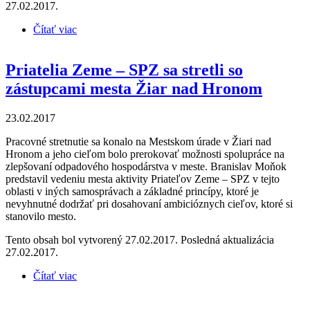
27.02.2017.
Čítať viac
o Prednáška - Kompostovanie - spôsob, ako
množstvo odpadu a vyrobiť si kvalitný kompost
Priatelia Zeme – SPZ sa stretli so
zástupcami mesta Žiar nad Hronom
23.02.2017
Pracovné stretnutie sa konalo na Mestskom úrade v Žiari nad
Hronom a jeho cieľom bolo prerokovať možnosti spolupráce na
zlepšovaní odpadového hospodárstva v meste. Branislav Moňok
predstavil vedeniu mesta aktivity Priateľov Zeme – SPZ v tejto
oblasti v iných samosprávach a základné princípy, ktoré je
nevyhnutné dodržať pri dosahovaní ambicióznych cieľov, ktoré si
stanovilo mesto.
Tento obsah bol vytvorený 27.02.2017. Posledná aktualizácia
27.02.2017.
Čítať viac
o Priatelia Zeme – SPZ sa stretli so zástupcami mesta
Žiar nad Hronom