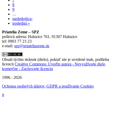
7
8
9
…
nasledujúca›
posledná »
Priatelia Zeme – SPZ
poštová adresa: Haluzice 761, 91307 Haluzice
tel: 0903 77 23 23
e-mail:
spz@priateliazeme.sk
Obsah týchto stránok (dielo), pokiaľ nie je uvedené inak, podlieha
licencii
Creative Commons: Uveďte autora - Nevyužívajte dielo
komerčne - Zachovajte licenciu
1996 - 2026
Ochrana osobných údajov, GDPR a používanie Cookies
#