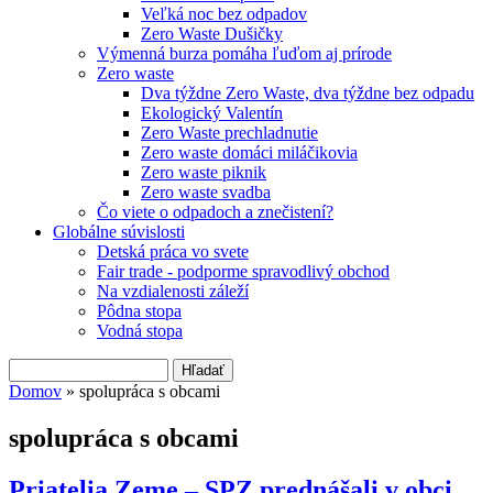
Veľká noc bez odpadov
Zero Waste Dušičky
Výmenná burza pomáha ľuďom aj prírode
Zero waste
Dva týždne Zero Waste, dva týždne bez odpadu
Ekologický Valentín
Zero Waste prechladnutie
Zero waste domáci miláčikovia
Zero waste piknik
Zero waste svadba
Čo viete o odpadoch a znečistení?
Globálne súvislosti
Detská práca vo svete
Fair trade - podporme spravodlivý obchod
Na vzdialenosti záleží
Pôdna stopa
Vodná stopa
Hľadať
Vyhľadávanie
Domov
» spolupráca s obcami
Nachádzate sa tu
spolupráca s obcami
Priatelia Zeme – SPZ prednášali v obci