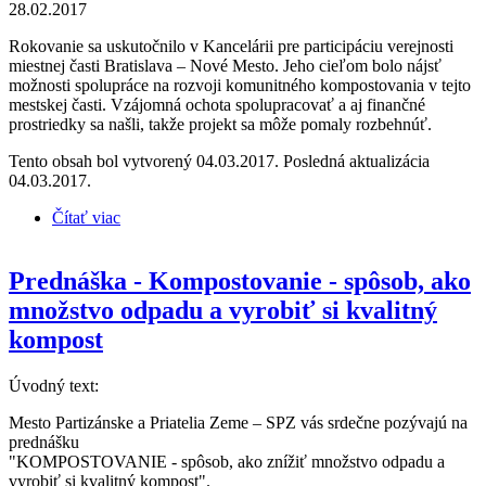
28.02.2017
Rokovanie sa uskutočnilo v Kancelárii pre participáciu verejnosti
miestnej časti Bratislava – Nové Mesto. Jeho cieľom bolo nájsť
možnosti spolupráce na rozvoji komunitného kompostovania v tejto
mestskej časti. Vzájomná ochota spolupracovať a aj finančné
prostriedky sa našli, takže projekt sa môže pomaly rozbehnúť.
Tento obsah bol vytvorený 04.03.2017. Posledná aktualizácia
04.03.2017.
Čítať viac
o Priatelia Zeme – SPZ rokovali v Bratislave o
podpore kompostovania
Prednáška - Kompostovanie - spôsob, ako
množstvo odpadu a vyrobiť si kvalitný
kompost
Úvodný text:
Mesto Partizánske a Priatelia Zeme – SPZ vás srdečne pozývajú na
prednášku
"KOMPOSTOVANIE - spôsob, ako znížiť množstvo odpadu a
vyrobiť si kvalitný kompost".