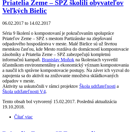
Priatelia Zeme – SPZ školili obyvateľov
Veľkých Bielic
06.02.2017
to
14.02.2017
Séria 9 školení o kompostovaní je pokračovaním spolupráce
Priateľov Zeme – SPZ s mestom Partizánske na zlepšovaní
odpadového hospodárstva v meste. Malé Bielice sú už štvrtou
mestskou časťou, kde Mesto rozdáva do domácností kompostovacie
zásobníky a Priatelia Zeme – SPZ zabezpečujú kompletnú
informačnú kampaň.
Branislav Moňok
na školeniach vysvetlil
účastníkom environmentálny a ekonomický význam kompostovania
a naučil ich správne kompostovacie postupy. Na záver ich vyzval do
zapojenia sa do aktivít na znižovanie množstva skládkovaných
odpadov v meste.
Aktivity sa uskutočnili v rámci projektov
Škola udržateľnosti
a
Škola udržateľnosti V4
.
Tento obsah bol vytvorený 15.02.2017. Posledná aktualizácia
19.10.2018.
Čítať viac
o Priatelia Zeme – SPZ školili obyvateľov Veľkých
Bielic