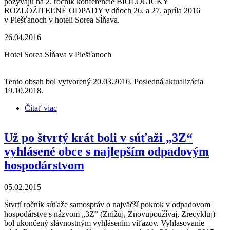
pozývajú na 2. ročník konferencie BIOLOGICKY
ROZLOŽITEĽNÉ ODPADY v dňoch 26. a 27. apríla 2016
v Piešťanoch v hoteli Sorea Sĺňava.
26.04.2016
Hotel Sorea Sĺňava v Piešťanoch
Tento obsah bol vytvorený 20.03.2016. Posledná aktualizácia
19.10.2018.
Čítať viac
o 2. ročník konferencie "BIOLOGICKY
ROZLOŽITEĽNÉ ODPADY"
Už po štvrtý krát boli v súťaži „3Z“
vyhlásené obce s najlepším odpadovým
hospodárstvom
05.02.2015
Štvrtí ročník súťaže samospráv o najväčší pokrok v odpadovom
hospodárstve s názvom „3Z“ (Znižuj, Znovupoužívaj, Zrecykluj)
bol ukončený slávnostným vyhlásením víťazov. Vyhlasovanie