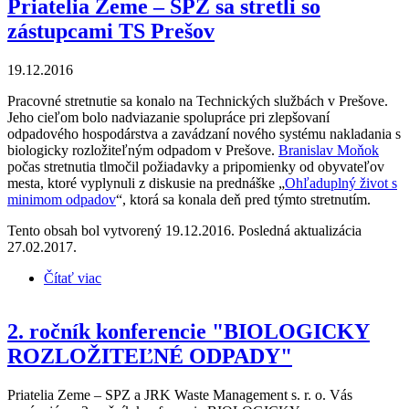
Priatelia Zeme – SPZ sa stretli so
zástupcami TS Prešov
19.12.2016
Pracovné stretnutie sa konalo na Technických službách v Prešove.
Jeho cieľom bolo nadviazanie spolupráce pri zlepšovaní
odpadového hospodárstva a zavádzaní nového systému nakladania s
biologicky rozložiteľným odpadom v Prešove.
Branislav Moňok
počas stretnutia tlmočil požiadavky a pripomienky od obyvateľov
mesta, ktoré vyplynuli z diskusie na prednáške „
Ohľaduplný život s
minimom odpadov
“, ktorá sa konala deň pred týmto stretnutím.
Tento obsah bol vytvorený 19.12.2016. Posledná aktualizácia
27.02.2017.
Čítať viac
o Priatelia Zeme – SPZ sa stretli so zástupcami TS
Prešov
2. ročník konferencie "BIOLOGICKY
ROZLOŽITEĽNÉ ODPADY"
Priatelia Zeme – SPZ a JRK Waste Management s. r. o. Vás