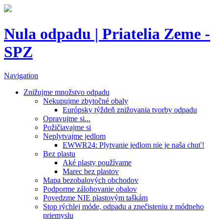
Nula odpadu | Priatelia Zeme -
SPZ
Navigation
Znižujme množstvo odpadu
Nekupujme zbytočné obaly
Európsky týždeň znižovania tvorby odpadu
Opravujme si...
Požičiavajme si
Neplytvajme jedlom
EWWR24: Plytvanie jedlom nie je naša chuť!
Bez plastu
Aké plasty používame
Marec bez plastov
Mapa bezobalových obchodov
Podporme zálohovanie obalov
Povedzme NIE plastovým taškám
Stop rýchlej móde, odpadu a znečisteniu z módneho
priemyslu