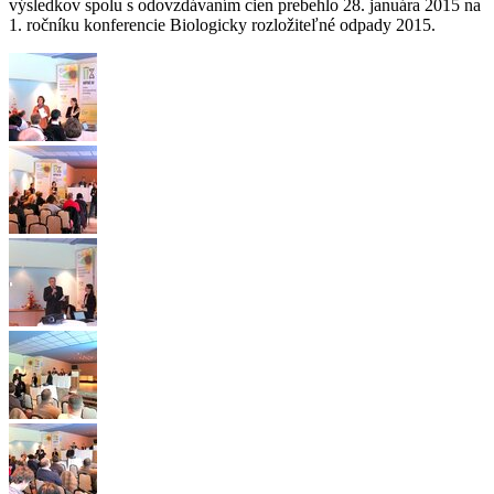
výsledkov spolu s odovzdávaním cien prebehlo 28. januára 2015 na
1. ročníku konferencie Biologicky rozložiteľné odpady 2015.