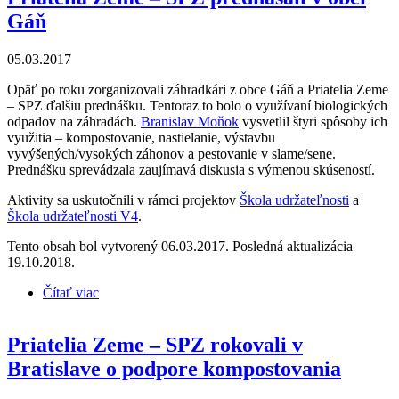
Gáň
05.03.2017
Opäť po roku zorganizovali záhradkári z obce Gáň a Priatelia Zeme
– SPZ ďalšiu prednášku. Tentoraz to bolo o využívaní biologických
odpadov na záhradách.
Branislav Moňok
vysvetlil štyri spôsoby ich
využitia – kompostovanie, nastielanie, výstavbu
vyvýšených/vysokých záhonov a pestovanie v slame/sene.
Prednášku sprevádzala zaujímavá diskusia s výmenou skúseností.
Aktivity sa uskutočnili v rámci projektov
Škola udržateľnosti
a
Škola udržateľnosti V4
.
Tento obsah bol vytvorený 06.03.2017. Posledná aktualizácia
19.10.2018.
Čítať viac
o Priatelia Zeme – SPZ prednášali v obci Gáň
Priatelia Zeme – SPZ rokovali v
Bratislave o podpore kompostovania