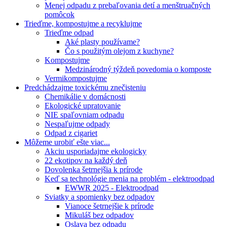
Menej odpadu z prebaľovania detí a menštruačných
pomôcok
Trieďme, kompostujme a recyklujme
Trieďme odpad
Aké plasty používame?
Čo s použitým olejom z kuchyne?
Kompostujme
Medzinárodný týždeň povedomia o komposte
Vermikompostujme
Predchádzajme toxickému znečisteniu
Chemikálie v domácnosti
Ekologické upratovanie
NIE spaľovniam odpadu
Nespaľujme odpady
Odpad z cigariet
Môžeme urobiť ešte viac...
Akciu usporiadajme ekologicky
22 ekotipov na každý deň
Dovolenka šetrnejšia k prírode
Keď sa technológie menia na problém - elektroodpad
EWWR 2025 - Elektroodpad
Sviatky a spomienky bez odpadov
Vianoce šetrnejšie k prírode
Mikuláš bez odpadov
Oslava bez odpadu