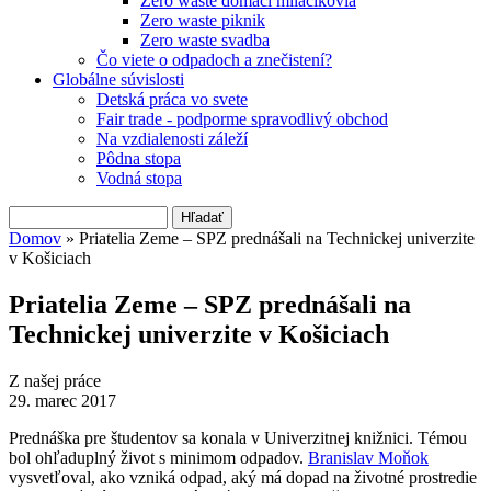
Zero waste domáci miláčikovia
Zero waste piknik
Zero waste svadba
Čo viete o odpadoch a znečistení?
Globálne súvislosti
Detská práca vo svete
Fair trade - podporme spravodlivý obchod
Na vzdialenosti záleží
Pôdna stopa
Vodná stopa
Hľadať
Vyhľadávanie
Domov
» Priatelia Zeme – SPZ prednášali na Technickej univerzite
v Košiciach
Nachádzate sa tu
Priatelia Zeme – SPZ prednášali na
Technickej univerzite v Košiciach
Z našej práce
29. marec 2017
Prednáška pre študentov sa konala v Univerzitnej knižnici. Témou
bol ohľaduplný život s minimom odpadov.
Branislav Moňok
vysvetľoval, ako vzniká odpad, aký má dopad na životné prostredie