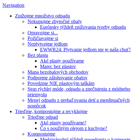
Navigation
Znižujme množstvo odpadu
Nekupujme zbytočné obaly
Európsky týždeň znižovania tvorby odpadu
Opravujme si...
Požičiavajme si
Neplytvajme jedlom
EWWR24: Plytvanie jedlom nie je naša chuť!
Bez plastu
Aké plasty používame
Marec bez plastov
Mapa bezobalových obchodov
Podporme zálohovanie obalov
Povedzme NIE plastovým taškám
Stop rýchlej móde, odpadu a znečisteniu z módneho
priemyslu
Menej odpadu z prebaľovania detí a menštruačných
pomôcok
Trieďme, kompostujme a recyklujme
Trieďme odpad
Aké plasty používame?
Čo s použitým olejom z kuchyne?
Kompostujme
Medzinárodný týždeň povedomia o komposte