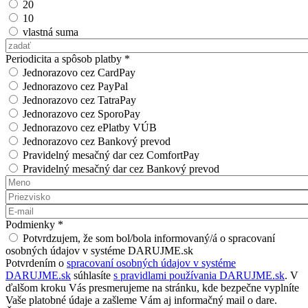
20
10
vlastná suma
Vlastná suma
Periodicita a spôsob platby
*
Jednorazovo cez CardPay
Jednorazovo cez PayPal
Jednorazovo cez TatraPay
Jednorazovo cez SporoPay
Jednorazovo cez ePlatby VÚB
Jednorazovo cez Bankový prevod
Pravidelný mesačný dar cez ComfortPay
Pravidelný mesačný dar cez Bankový prevod
Meno
*
Priezvisko
*
E-mail
*
Podmienky
*
Potvrdzujem, že som bol/bola informovaný/á o spracovaní
osobných údajov v systéme DARUJME.sk
Potvrdením o
spracovaní osobných údajov v systéme
DARUJME.sk
súhlasíte
s pravidlami používania DARUJME.sk
. V
ďalšom kroku Vás presmerujeme na stránku, kde bezpečne vyplníte
Vaše platobné údaje a zašleme Vám aj informačný mail o dare.