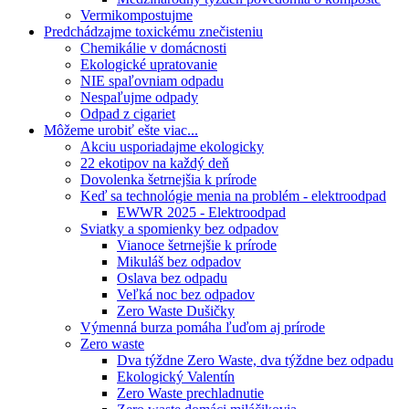
Vermikompostujme
Predchádzajme toxickému znečisteniu
Chemikálie v domácnosti
Ekologické upratovanie
NIE spaľovniam odpadu
Nespaľujme odpady
Odpad z cigariet
Môžeme urobiť ešte viac...
Akciu usporiadajme ekologicky
22 ekotipov na každý deň
Dovolenka šetrnejšia k prírode
Keď sa technológie menia na problém - elektroodpad
EWWR 2025 - Elektroodpad
Sviatky a spomienky bez odpadov
Vianoce šetrnejšie k prírode
Mikuláš bez odpadov
Oslava bez odpadu
Veľká noc bez odpadov
Zero Waste Dušičky
Výmenná burza pomáha ľuďom aj prírode
Zero waste
Dva týždne Zero Waste, dva týždne bez odpadu
Ekologický Valentín
Zero Waste prechladnutie