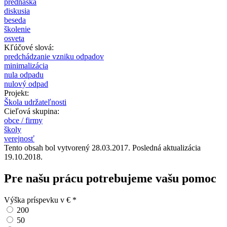
prednáška
diskusia
beseda
školenie
osveta
Kľúčové slová:
predchádzanie vzniku odpadov
minimalizácia
nula odpadu
nulový odpad
Projekt:
Škola udržateľnosti
Cieľová skupina:
obce / firmy
školy
verejnosť
Tento obsah bol vytvorený 28.03.2017. Posledná aktualizácia
19.10.2018.
Pre našu prácu potrebujeme vašu pomoc
Výška príspevku v €
*
200
50