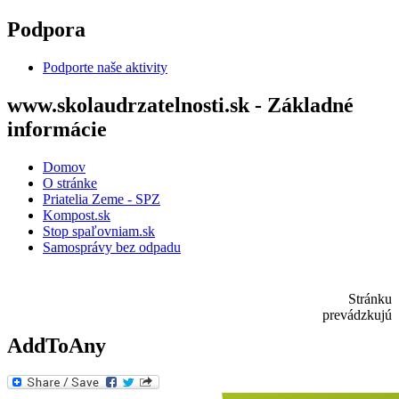
Skočiť na hlavný obsah
Podpora
Podporte naše aktivity
www.skolaudrzatelnosti.sk - Základné
informácie
Domov
O stránke
Priatelia Zeme - SPZ
Kompost.sk
Stop spaľovniam.sk
Samosprávy bez odpadu
Stránku
prevádzkujú
AddToAny