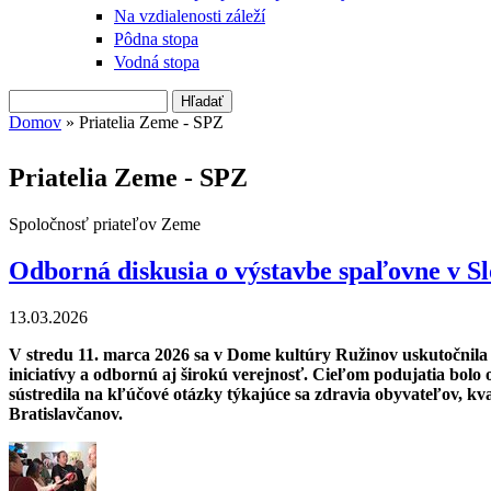
Na vzdialenosti záleží
Pôdna stopa
Vodná stopa
Hľadať
Vyhľadávanie
Domov
» Priatelia Zeme - SPZ
Nachádzate sa tu
Priatelia Zeme - SPZ
Spoločnosť priateľov Zeme
Odborná diskusia o výstavbe spaľovne v Slo
13.03.2026
V stredu 11. marca 2026 sa v Dome kultúry Ružinov uskutočnila
iniciatívy a odbornú aj širokú verejnosť. Cieľom podujatia bolo 
sústredila na kľúčové otázky týkajúce sa zdravia obyvateľov, k
Bratislavčanov.