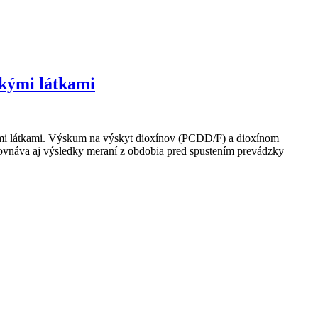
ckými látkami
kými látkami. Výskum na výskyt dioxínov (PCDD/F) a dioxínom
vnáva aj výsledky meraní z obdobia pred spustením prevádzky