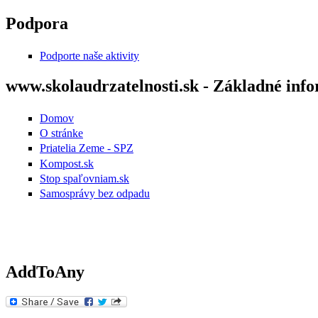
Skočiť na hlavný obsah
Podpora
Podporte naše aktivity
www.skolaudrzatelnosti.sk - Základné inf
Domov
O stránke
Priatelia Zeme - SPZ
Kompost.sk
Stop spaľovniam.sk
Samosprávy bez odpadu
AddToAny