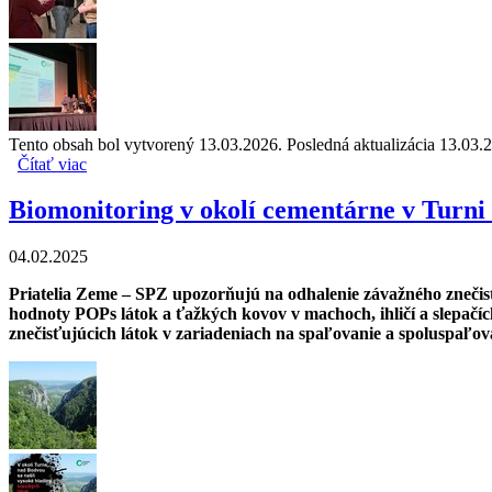
Tento obsah bol vytvorený 13.03.2026. Posledná aktualizácia 13.03.
Čítať viac
o Odborná diskusia o výstavbe spaľovne v Slovnafte otvori
Biomonitoring v okolí cementárne v Turni 
04.02.2025
Priatelia Zeme – SPZ upozorňujú na odhalenie závažného znečis
hodnoty POPs látok a ťažkých kovov v machoch, ihličí a slepačíc
znečisťujúcich látok v zariadeniach na spaľovanie a spoluspaľov