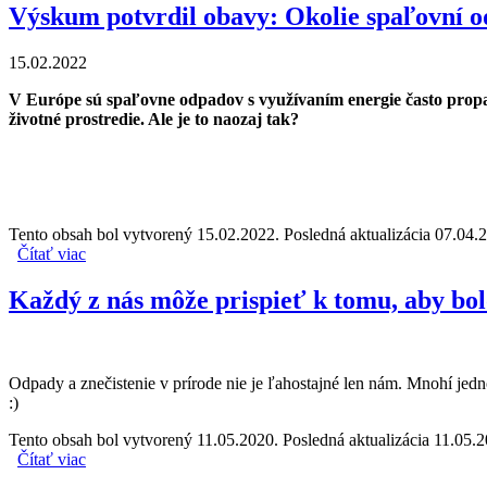
Výskum potvrdil obavy: Okolie spaľovní 
15.02.2022
V Európe sú spaľovne odpadov s využívaním energie často prop
životné prostredie. Ale je to naozaj tak?
Tento obsah bol vytvorený 15.02.2022. Posledná aktualizácia 07.04.
Čítať viac
o Výskum potvrdil obavy: Okolie spaľovní odpadov je ko
Každý z nás môže prispieť k tomu, aby bol
Odpady a znečistenie v prírode nie je ľahostajné len nám. Mnohí jedn
:)
Tento obsah bol vytvorený 11.05.2020. Posledná aktualizácia 11.05.2
Čítať viac
o Každý z nás môže prispieť k tomu, aby bolo menej odpad