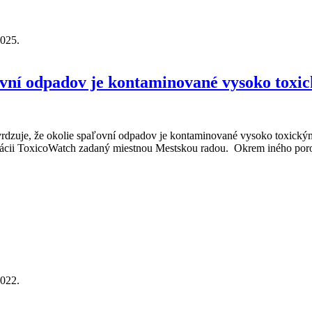
2025.
stil prítomnosť vysoko toxických látok
ovní odpadov je kontaminované vysoko toxi
tvrdzuje, že okolie spaľovní odpadov je kontaminované vysoko toxic
ácii ToxicoWatch zadaný miestnou Mestskou radou. Okrem iného poro
2022.
 je kontaminované vysoko toxickými látkami