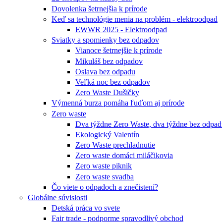
Dovolenka šetrnejšia k prírode
Keď sa technológie menia na problém - elektroodpad
EWWR 2025 - Elektroodpad
Sviatky a spomienky bez odpadov
Vianoce šetrnejšie k prírode
Mikuláš bez odpadov
Oslava bez odpadu
Veľká noc bez odpadov
Zero Waste Dušičky
Výmenná burza pomáha ľuďom aj prírode
Zero waste
Dva týždne Zero Waste, dva týždne bez odpa
Ekologický Valentín
Zero Waste prechladnutie
Zero waste domáci miláčikovia
Zero waste piknik
Zero waste svadba
Čo viete o odpadoch a znečistení?
Globálne súvislosti
Detská práca vo svete
Fair trade - podporme spravodlivý obchod