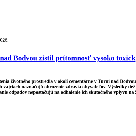
2026.
la dôležité otázky o zdraví a budúcnosti Bratislavy
nad Bodvou zistil prítomnosť vysoko toxick
tenia životného prostredia v okolí cementárne v Turni nad Bodv
h vajciach naznačujú ohrozenie zdravia obyvateľov. Výsledky tiež
anie odpadov nepostačujú na odhalenie ich skutočného vplyvu na ž