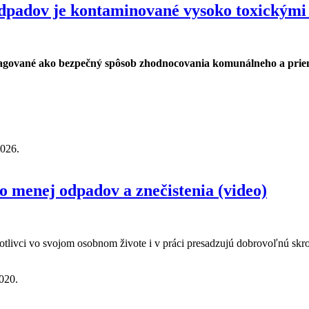
odpadov je kontaminované vysoko toxickými
agované ako bezpečný spôsob zhodnocovania komunálneho a priemy
2026.
ntaminované vysoko toxickými látkami
o menej odpadov a znečistenia (video)
otlivci vo svojom osobnom živote i v práci presadzujú dobrovoľnú skro
020.
ov a znečistenia (video)