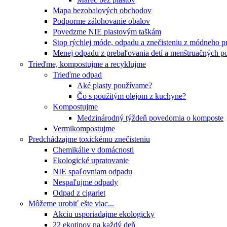
Mapa bezobalových obchodov
Podporme zálohovanie obalov
Povedzme NIE plastovým taškám
Stop rýchlej móde, odpadu a znečisteniu z módneho p
Menej odpadu z prebaľovania detí a menštruačných 
Trieďme, kompostujme a recyklujme
Trieďme odpad
Aké plasty používame?
Čo s použitým olejom z kuchyne?
Kompostujme
Medzinárodný týždeň povedomia o komposte
Vermikompostujme
Predchádzajme toxickému znečisteniu
Chemikálie v domácnosti
Ekologické upratovanie
NIE spaľovniam odpadu
Nespaľujme odpady
Odpad z cigariet
Môžeme urobiť ešte viac...
Akciu usporiadajme ekologicky
22 ekotipov na každý deň