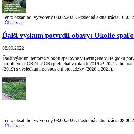
Tento obsah bol vytvorený 03.02.2025. Posledná aktualizácia 10.03.
Čítať viac
o Biomonitoring v okolí cementárne v Turni nad Bodvou zi
Ďalší výskum potvrdil obavy: Okolie spaľ
08.09.2022
Ďalší výskum, tentoraz v okolí spaľovne v Beringene v Belgicku po
podobným PCB (dl-PCB) prebiehal v rokoch 2019 až 2021 a bol nad
(2019) s výsledkami po spustení prevádzky (2020 a 2021).
Tento obsah bol vytvorený 08.09.2022. Posledná aktualizácia 08.09.
Čítať viac
o Ďalší výskum potvrdil obavy: Okolie spaľovní odpadov