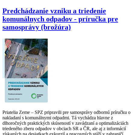
Predchádzanie vzniku a triedenie
komunálnych odpadov - príručka pre
samosprávy (brožúra)
Priatelia Zeme – SPZ pripravili pre samosprávy odbornú príručku o
nakladaní s komunálnymi odpadmi. Tá vychádza hlavne z
dlhoročných praktických skúseností v zavádzaní a optimalizáciách
triedeného zberu odpadov v obciach SR a ČR, ale aj z informácií
získaných na desiatkach exkurzií a pracovných stáží v zahraničí.