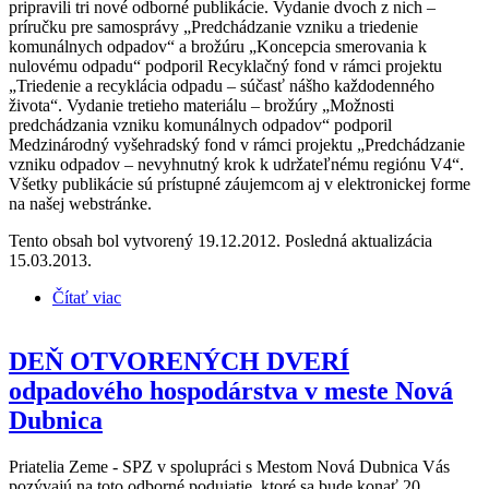
pripravili tri nové odborné publikácie. Vydanie dvoch z nich –
príručku pre samosprávy „Predchádzanie vzniku a triedenie
komunálnych odpadov“ a brožúru „Koncepcia smerovania k
nulovému odpadu“ podporil Recyklačný fond v rámci projektu
„Triedenie a recyklácia odpadu – súčasť nášho každodenného
života“. Vydanie tretieho materiálu – brožúry „Možnosti
predchádzania vzniku komunálnych odpadov“ podporil
Medzinárodný vyšehradský fond v rámci projektu „Predchádzanie
vzniku odpadov – nevyhnutný krok k udržateľnému regiónu V4“.
Všetky publikácie sú prístupné záujemcom aj v elektronickej forme
na našej webstránke.
Tento obsah bol vytvorený 19.12.2012. Posledná aktualizácia
15.03.2013.
Čítať viac
o Priatelia Zeme – SPZ vydali nové odborné
publikácie pre samosprávy
DEŇ OTVORENÝCH DVERÍ
odpadového hospodárstva v meste Nová
Dubnica
Priatelia Zeme - SPZ v spolupráci s Mestom Nová Dubnica Vás
pozývajú na toto odborné podujatie, ktoré sa bude konať 20.