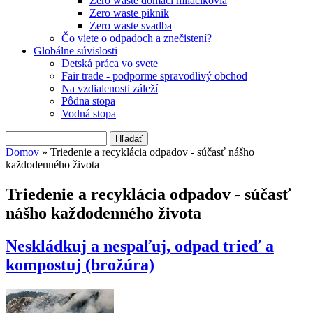
Zero waste domáci miláčikovia
Zero waste piknik
Zero waste svadba
Čo viete o odpadoch a znečistení?
Globálne súvislosti
Detská práca vo svete
Fair trade - podporme spravodlivý obchod
Na vzdialenosti záleží
Pôdna stopa
Vodná stopa
Hľadať
Vyhľadávanie
Domov
» Triedenie a recyklácia odpadov - súčasť nášho
každodenného života
Nachádzate sa tu
Triedenie a recyklácia odpadov - súčasť
nášho každodenného života
Neskládkuj a nespaľuj, odpad trieď a
kompostuj (brožúra)