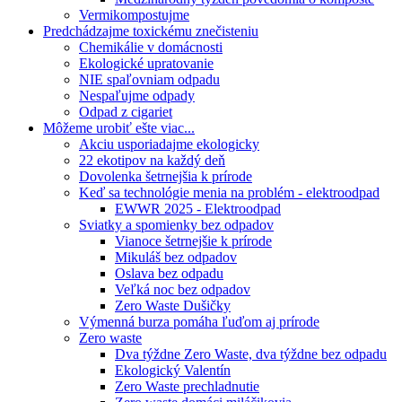
Vermikompostujme
Predchádzajme toxickému znečisteniu
Chemikálie v domácnosti
Ekologické upratovanie
NIE spaľovniam odpadu
Nespaľujme odpady
Odpad z cigariet
Môžeme urobiť ešte viac...
Akciu usporiadajme ekologicky
22 ekotipov na každý deň
Dovolenka šetrnejšia k prírode
Keď sa technológie menia na problém - elektroodpad
EWWR 2025 - Elektroodpad
Sviatky a spomienky bez odpadov
Vianoce šetrnejšie k prírode
Mikuláš bez odpadov
Oslava bez odpadu
Veľká noc bez odpadov
Zero Waste Dušičky
Výmenná burza pomáha ľuďom aj prírode
Zero waste
Dva týždne Zero Waste, dva týždne bez odpadu
Ekologický Valentín
Zero Waste prechladnutie