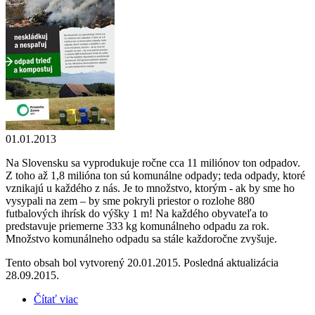
01.01.2013
Na Slovensku sa vyprodukuje ročne cca 11 miliónov ton odpadov.
Z toho až 1,8 milióna ton sú komunálne odpady; teda odpady, ktoré
vznikajú u každého z nás. Je to množstvo, ktorým - ak by sme ho
vysypali na zem – by sme pokryli priestor o rozlohe 880
futbalových ihrísk do výšky 1 m! Na každého obyvateľa to
predstavuje priemerne 333 kg komunálneho odpadu za rok.
Množstvo komunálneho odpadu sa stále každoročne zvyšuje.
Tento obsah bol vytvorený 20.01.2015. Posledná aktualizácia
28.09.2015.
Čítať viac
o Neskládkuj a nespaľuj, odpad trieď a kompostuj
(brožúra)