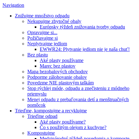
Navigation
Znižujme množstvo odpadu
Nekupujme zbytočné obaly
Európsky týždeň znižovania tvorby odpadu
Opravujme si...
Požičiavajme si
Neplytvajme jedlom
EWWR24: Plytvanie jedlom nie je naša chuť!
Bez plastu
Aké plasty používame
Marec bez plastov
Mapa bezobalových obchodov
Podporme zálohovanie obalov
Povedzme NIE plastovým taškám
Stop rýchlej móde, odpadu a znečisteniu z módneho
priemyslu
Menej odpadu z prebaľovania detí a menštruačných
pomôcok
Trieďme, kompostujme a recyklujme
Trieďme odpad
Aké plasty používame?
Čo s použitým olejom z kuchyne?
Kompostujme
Medzinárodný týždeň povedomia o komposte