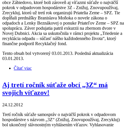
obce Zábiedovo, ktoré boli zároveň aj víťazmi súťaže o najväčší
pokrok v odpadovom hospodárstve 3Z - Znižuj, Znovupoužívaj,
Zrecykluj, ktorú už tretí rok organizujú Priatelia Zeme – SPZ. Tie
dopĺňali prednášky Branislava Moňoka o novele zákona o
odpadoch a Lenky Beznákovej o ponuke Priateľov Zeme – SPZ na
spoluprácu. Záver podujatia patril exkurzii na zbernom dvore v
Novej Dubnici. Akcia sa uskutočnila v rámci projektu „Triedenie a
recyklácia odpadu – súčasť nášho každodenného života“, ktorý
finančne podporil Recyklačný fond.
Tento obsah bol vytvorený 03.01.2013. Posledná aktualizácia
03.01.2013.
Čítať viac
o Priatelia Zeme – SPZ zorganizovali Deň
otvorených dverí odpadového hospodárstva
Aj tretí ročník súťaže obcí „3Z“ má
svojich víťazov!
24.12.2012
Tretí ročník súťaže samospráv o najväčší pokrok v odpadovom
hospodárstve s názvom „3Z“ (Znižuj, Znovupoužívaj, Zrecykluj)
bol ukončený slávnostným vyhlásením víťazov. Vyhlasovanie