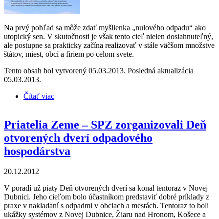
Na prvý pohľad sa môže zdať myšlienka „nulového odpadu“ ako
utopický sen. V skutočnosti je však tento cieľ nielen dosiahnuteľný,
ale postupne sa prakticky začína realizovať v stále väčšom množstve
štátov, miest, obcí a firiem po celom svete.
Tento obsah bol vytvorený 05.03.2013. Posledná aktualizácia
05.03.2013.
Čítať viac
o Koncepcia smerovania k nulovému odpadu
(brožúra)
Priatelia Zeme – SPZ zorganizovali Deň
otvorených dverí odpadového
hospodárstva
20.12.2012
V poradí už piaty Deň otvorených dverí sa konal tentoraz v Novej
Dubnici. Jeho cieľom bolo účastníkom predstaviť dobré príklady z
praxe v nakladaní s odpadmi v obciach a mestách. Tentoraz to boli
ukážky systémov z Novej Dubnice, Žiaru nad Hronom, Košece a