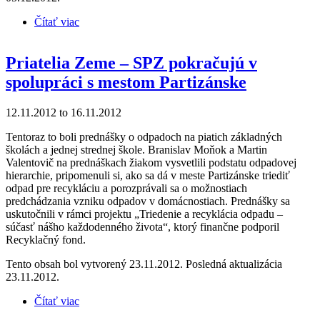
Čítať viac
o Ekolisty 2/2012
Priatelia Zeme – SPZ pokračujú v
spolupráci s mestom Partizánske
12.11.2012
to
16.11.2012
Tentoraz to boli prednášky o odpadoch na piatich základných
školách a jednej strednej škole. Branislav Moňok a Martin
Valentovič na prednáškach žiakom vysvetlili podstatu odpadovej
hierarchie, pripomenuli si, ako sa dá v meste Partizánske triediť
odpad pre recykláciu a porozprávali sa o možnostiach
predchádzania vzniku odpadov v domácnostiach. Prednášky sa
uskutočnili v rámci projektu „Triedenie a recyklácia odpadu –
súčasť nášho každodenného života“, ktorý finančne podporil
Recyklačný fond.
Tento obsah bol vytvorený 23.11.2012. Posledná aktualizácia
23.11.2012.
Čítať viac
o Priatelia Zeme – SPZ pokračujú v spolupráci s
mestom Partizánske