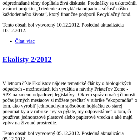
odprednášané témy dopĺňala živá diskusia. Prednášky sa uskutočnili
v rámci projektu „Triedenie a recyklácia odpadu – súčasť nášho
každodenného života“, ktorý finančne podporil Recyklačný fond.
Tento obsah bol vytvorený 10.12.2012. Posledná aktualizácia
10.12.2012.
Čítať viac
o Priatelia Zeme – SPZ opäť prednášali v Dolnom
Lopašove
Ekolisty 2/2012
V letnom čísle Ekolistov nájdete tematické články o biologických
odpadoch - možnostiach ich využitia a návrhy Priateľov Zeme -
SPZ na zmenu odpadovej legislatívy. Okrem správ o našej činnosti
počas jarných mesiacov si môžete prečítať v rubrike "ekoporadňa" o
tom, ako vyrobiť jednoduchým spôsobom hojdačku zo starej
pneumatiky a v rubrike "vy sa pýtate, my odpovedáme" o tom, či
používať jednorazové plastové alebo papierové vrecká a aké majú
vplyv na životné prostredie.
Tento obsah bol vytvorený 05.12.2012. Posledná aktualizácia
05.12.2012.