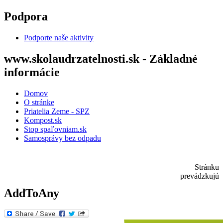
Skočiť na hlavný obsah
Podpora
Podporte naše aktivity
www.skolaudrzatelnosti.sk - Základné
informácie
Domov
O stránke
Priatelia Zeme - SPZ
Kompost.sk
Stop spaľovniam.sk
Samosprávy bez odpadu
Stránku
prevádzkujú
AddToAny