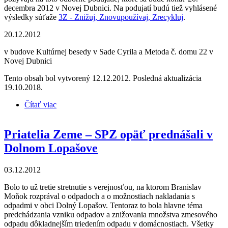
decembra 2012 v Novej Dubnici. Na podujatí budú tiež vyhlásené
výsledky súťaže
3Z - Znižuj, Znovupoužívaj, Zrecykluj
.
20.12.2012
v budove Kultúrnej besedy v Sade Cyrila a Metoda č. domu 22 v
Novej Dubnici
Tento obsah bol vytvorený 12.12.2012. Posledná aktualizácia
19.10.2018.
Čítať viac
o DEŇ OTVORENÝCH DVERÍ odpadového
hospodárstva v meste Nová Dubnica
Priatelia Zeme – SPZ opäť prednášali v
Dolnom Lopašove
03.12.2012
Bolo to už tretie stretnutie s verejnosťou, na ktorom Branislav
Moňok rozprával o odpadoch a o možnostiach nakladania s
odpadmi v obci Dolný Lopašov. Tentoraz to bola hlavne téma
predchádzania vzniku odpadov a znižovania množstva zmesového
odpadu dôkladnejším triedením odpadu v domácnostiach. Všetky