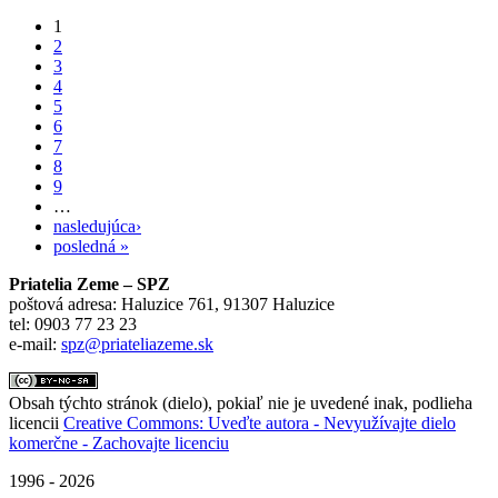
1
Stránky
2
3
4
5
6
7
8
9
…
nasledujúca›
posledná »
Priatelia Zeme – SPZ
poštová adresa: Haluzice 761, 91307 Haluzice
tel: 0903 77 23 23
e-mail:
spz@priateliazeme.sk
Obsah týchto stránok (dielo), pokiaľ nie je uvedené inak, podlieha
licencii
Creative Commons: Uveďte autora - Nevyužívajte dielo
komerčne - Zachovajte licenciu
1996 - 2026