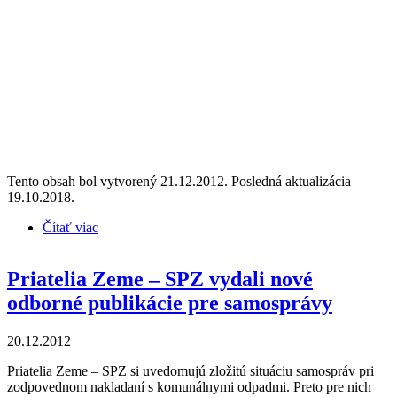
Tento obsah bol vytvorený 21.12.2012. Posledná aktualizácia
19.10.2018.
Čítať viac
o Aj tretí ročník súťaže obcí „3Z“ má svojich
víťazov!
Priatelia Zeme – SPZ vydali nové
odborné publikácie pre samosprávy
20.12.2012
Priatelia Zeme – SPZ si uvedomujú zložitú situáciu samospráv pri
zodpovednom nakladaní s komunálnymi odpadmi. Preto pre nich