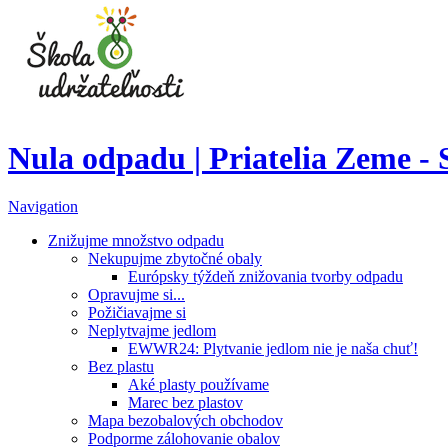
Nula odpadu | Priatelia Zeme -
Navigation
Znižujme množstvo odpadu
Nekupujme zbytočné obaly
Európsky týždeň znižovania tvorby odpadu
Opravujme si...
Požičiavajme si
Neplytvajme jedlom
EWWR24: Plytvanie jedlom nie je naša chuť!
Bez plastu
Aké plasty používame
Marec bez plastov
Mapa bezobalových obchodov
Podporme zálohovanie obalov