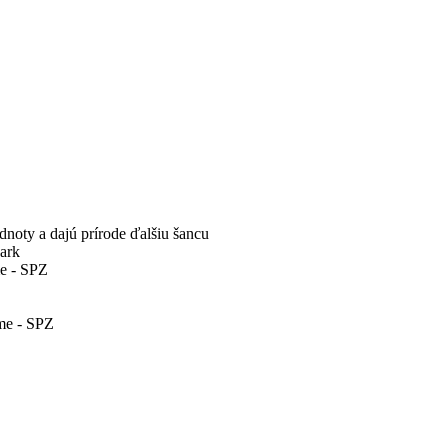
dnoty a dajú prírode ďalšiu šancu
park
me - SPZ
eme - SPZ