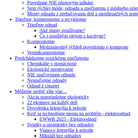
Povedzme NIE plastovým taškám
Stop rýchlej móde, odpadu a znečisteniu z módneho pri
Menej odpadu z prebaľovania detí a menštruačných po
Trieďme, kompostujme a recyklujme
Trieďme odpad
Aké plasty používame?
Čo s použitým olejom z kuchyne?
Kompostujme
Medzinárodný týždeň povedomia o komposte
Vermikompostujme
Predchádzajme toxickému znečisteniu
Chemikálie v domácnosti
Ekologické upratovanie
NIE spaľovniam odpadu
Nespaľujme odpady
Odpad z cigariet
Môžeme urobiť ešte viac...
Akciu usporiadajme ekologicky
22 ekotipov na každý deň
Dovolenka šetrnejšia k prírode
Keď sa technológie menia na problém - elektroodpad
EWWR 2025 - Elektroodpad
Sviatky a spomienky bez odpadov
Vianoce šetrnejšie k prírode
Mikuláš bez odpadov