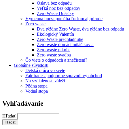
Oslava bez odpadu
Veľká noc bez odpadov
Zero Waste Dušičky
Výmenná burza pomáha ľuďom aj prírode
Zero waste
Dva týždne Zero Waste, dva týždne bez odpadu
Ekologický Valentín
Zero Waste prechladnutie
Zero waste domáci miláčikovia
Zero waste piknik
Zero waste svadba
Čo viete o odpadoch a znečistení?
Globálne súvislosti
Detská práca vo svete
Fair trade - podporme spravodlivý obchod
Na vzdialenosti záleží
Pôdna stopa
Vodná stopa
Vyhľadávanie
Hľadať