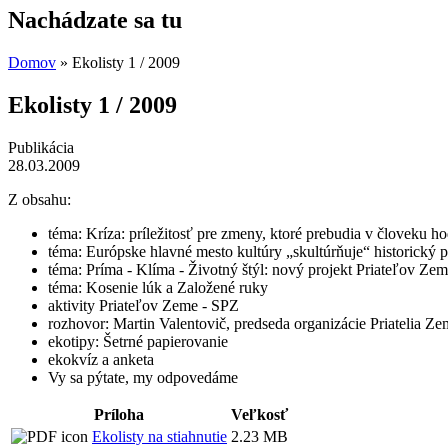
Nachádzate sa tu
Domov
» Ekolisty 1 / 2009
Ekolisty 1 / 2009
Publikácia
28.03.2009
Z obsahu:
téma: Kríza: príležitosť pre zmeny, ktoré prebudia v človeku ho
téma: Európske hlavné mesto kultúry „skultúrňuje“ historický 
téma: Príma - Klíma - Životný štýl: nový projekt Priateľov Ze
téma: Kosenie lúk a Založené ruky
aktivity Priateľov Zeme - SPZ
rozhovor: Martin Valentovič, predseda organizácie Priatelia Z
ekotipy: Šetrné papierovanie
ekokvíz a anketa
Vy sa pýtate, my odpovedáme
Príloha
Veľkosť
Ekolisty na stiahnutie
2.23 MB