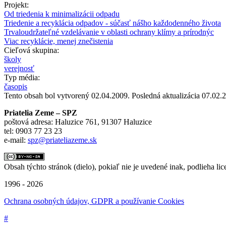
Projekt:
Od triedenia k minimalizácii odpadu
Triedenie a recyklácia odpadov - súčasť nášho každodenného života
Trvaloudržateľné vzdelávanie v oblasti ochrany klímy a prírodnýc
Viac recyklácie, menej znečistenia
Cieľová skupina:
školy
verejnosť
Typ média:
časopis
Tento obsah bol vytvorený 02.04.2009. Posledná aktualizácia 07.02.
Priatelia Zeme – SPZ
poštová adresa: Haluzice 761, 91307 Haluzice
tel: 0903 77 23 23
e-mail:
spz@priateliazeme.sk
Obsah týchto stránok (dielo), pokiaľ nie je uvedené inak, podlieha lic
1996 - 2026
Ochrana osobných údajov, GDPR a používanie Cookies
#