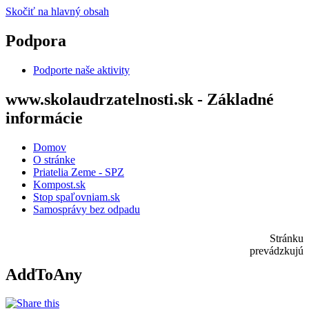
Skočiť na hlavný obsah
Podpora
Podporte naše aktivity
www.skolaudrzatelnosti.sk - Základné
informácie
Domov
O stránke
Priatelia Zeme - SPZ
Kompost.sk
Stop spaľovniam.sk
Samosprávy bez odpadu
Stránku
prevádzkujú
AddToAny