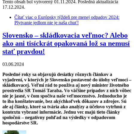
Tento obsah bol vytvorený 01.11.2024. Posledná aktualizácia
17.12.2024.
Čítať viac
o Európsky týždeň pre menej odpadov 2024:
Plytvanie jedlom nie je naša chuť!
Slovensko – skládkovacia veľmoc? Alebo
ako ani tisíckrát opakovaná lož sa nemusí
stať pravdou!
03.06.2024
Posledné roky sa objavujú desiatky rôznych článkov a
vyjadrení, v ktorých je Slovensko postavené do úlohy veľmoci –
skládkovacej. Veľmi rád to používa aj nový minister životného
prostredia SR Tomáš Taraba. Vo väčšine prípadov z nich vôbec
nie je jasné, v čom spočíva naše veľmocenstvo. Jednoducho je
to iba konštatovanie, bez akýchkoľvek dôkazov a zdrojov. Sú
ale aj články, ktoré sa tvária ako analýzy a účelovo vytrhnú z
kontextu vybrané informácie. Jednu vec majú tieto články
spoločnú – negatívny pohľad na výsledky v odpadovom
hospodárstve SR.