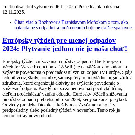
Tento obsah bol vytvorený 06.11.2025. Posledná aktualizácia
12.11.2025.
Čítať viac
o Rozhovor s Branislavom Moňokom o tom, ako
nakladáme s odpadmi a prečo nepotrebujeme ďalšie spaľovne
Európsky týždeň pre menej odpadov
2024: Plytvanie jedlom nie je naša chuť!
Európsky týždeň znižovania množstva odpadu (The European
Week for Waste Reduction - EWWR ) je najväčšou kampaňou na
zvýšenie povedomia o predchádzaní vzniku odpadu v Európe. Spája
jednotlivcov, školy, podniky, samosprávy, mimovládne organizácie a
združenia, ktoré organizujú aktivity na zvýšenie povedomia o
znižovaní odpadu. Každý rok sa zameriava na špecifickú tému, s
cieľom predchádzať vzniku odpadu. Európsky týždeň znižovania
množstva odpadu prebieha od roku 2009, kedy sa konal prvýkrát.
Odvtedy prebieha táto akcia každý rok. Zvyčajne sa koná v
predposledný alebo posledný týždeň v novembri. Tento rok je
témou potravinový odpad.