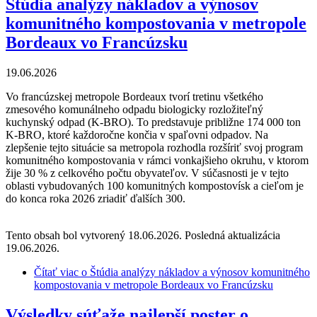
Štúdia analýzy nákladov a výnosov
komunitného kompostovania v metropole
Bordeaux vo Francúzsku
19.06.2026
Vo francúzskej metropole Bordeaux tvorí tretinu všetkého
zmesového komunálneho odpadu biologicky rozložiteľný
kuchynský odpad (K-BRO). To predstavuje približne 174 000 ton
K-BRO, ktoré každoročne končia v spaľovni odpadov. Na
zlepšenie tejto situácie sa metropola rozhodla rozšíriť svoj program
komunitného kompostovania v rámci vonkajšieho okruhu, v ktorom
žije 30 % z celkového počtu obyvateľov. V súčasnosti je v tejto
oblasti vybudovaných 100 komunitných kompostovísk a cieľom je
do konca roka 2026 zriadiť ďalších 300.
Tento obsah bol vytvorený 18.06.2026. Posledná aktualizácia
19.06.2026.
Čítať viac
o Štúdia analýzy nákladov a výnosov komunitného
kompostovania v metropole Bordeaux vo Francúzsku
Výsledky súťaže najlepší poster o