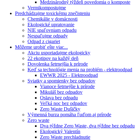
Medzinárodný týždeň povedomia o komposte
Vermikompostujme
Predchádzajme toxickému znečisteniu
Chemikálie v domácnosti
Ekologické upratovanie
NIE spaľovniam odpadu
Nespaľujme odpady
Odpad z cigariet
Môžeme urobiť ešte viac...
Akciu usporiadajme ekologicky
22 ekotipov na každý deň
Dovolenka šetrnejšia k prírode
Keď sa technológie menia na problém - elektroodpad
EWWR 2025 - Elektroodpad
Sviatky a spomienky bez odpadov
Vianoce šetrnejšie k prírode
Mikuláš bez odpadov
Oslava bez odpadu
Veľká noc bez odpadov
Zero Waste Dušičky
Výmenná burza pomáha ľuďom aj prírode
Zero waste
Dva týždne Zero Waste, dva týždne bez odpadu
Ekologický Valentín
Zero Waste prechladnutie