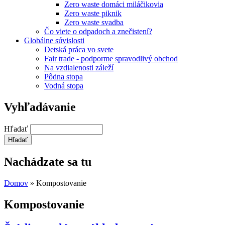
Zero waste domáci miláčikovia
Zero waste piknik
Zero waste svadba
Čo viete o odpadoch a znečistení?
Globálne súvislosti
Detská práca vo svete
Fair trade - podporme spravodlivý obchod
Na vzdialenosti záleží
Pôdna stopa
Vodná stopa
Vyhľadávanie
Hľadať
Nachádzate sa tu
Domov
» Kompostovanie
Kompostovanie