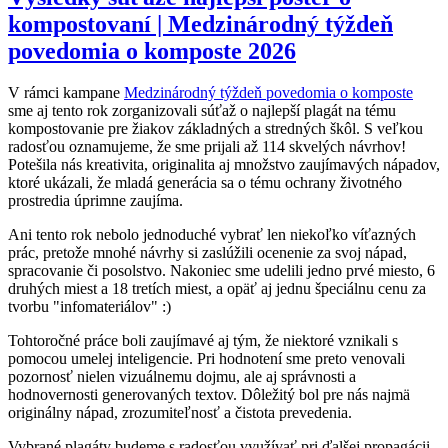
kompostovaní | Medzinárodný týždeň
povedomia o komposte 2026
V rámci kampane
Medzinárodný týždeň povedomia o komposte
sme aj tento rok zorganizovali súťaž o najlepší plagát na tému
kompostovanie pre žiakov základných a stredných škôl. S veľkou
radosťou oznamujeme, že sme prijali až 114 skvelých návrhov!
Potešila nás kreativita, originalita aj množstvo zaujímavých nápadov,
ktoré ukázali, že mladá generácia sa o tému ochrany životného
prostredia úprimne zaujíma.
Ani tento rok nebolo jednoduché vybrať len niekoľko víťazných
prác, pretože mnohé návrhy si zaslúžili ocenenie za svoj nápad,
spracovanie či posolstvo. Nakoniec sme udelili jedno prvé miesto, 6
druhých miest a 18 tretích miest, a opäť aj jednu špeciálnu cenu za
tvorbu "infomateriálov" :)
Tohtoročné práce boli zaujímavé aj tým, že niektoré vznikali s
pomocou umelej inteligencie. Pri hodnotení sme preto venovali
pozornosť nielen vizuálnemu dojmu, ale aj správnosti a
hodnovernosti generovaných textov. Dôležitý bol pre nás najmä
originálny nápad, zrozumiteľnosť a čistota prevedenia.
Vybrané plagáty budeme s radosťou využívať pri ďalšej propagácii