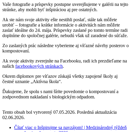
Vaše fotografie a príspevky postupne uverejňujeme v galérii na tejto
stránke, aby mohli byť inšpiráciou aj pre ostatných.
Ak ste nám svoje aktivity ešte nestihli poslať, stále tak môžete
urobiť – fotografie a krátke informácie o aktivitách nám môžete
zaslať ideálne do 24. mája. Príspevky zaslané po tomto termíne radi
doplníme do spoločnej galérie, nebudú však už zaradené do súťaže.
Zo zaslaných prác následne vyberieme aj víťazné návrhy posterov o
kompostovaní.
Ak svoje aktivity zverejníte na Facebooku, radi ich prezdieľame na
našich
facebookových stránkach
.
Okrem diplomov pre víťazov získajú všetky zapojené školy aj
čestné uznanie „Aktívna škola“.
Ďakujeme, že spolu s nami šírite povedomie o kompostovaní a
zodpovednom nakladaní s biologickým odpadom.
Tento obsah bol vytvorený 07.05.2026. Posledná aktualizácia
02.06.2026.
Čítať viac
o Inšpirujme sa navzájom! | Medzinárodný týždeň