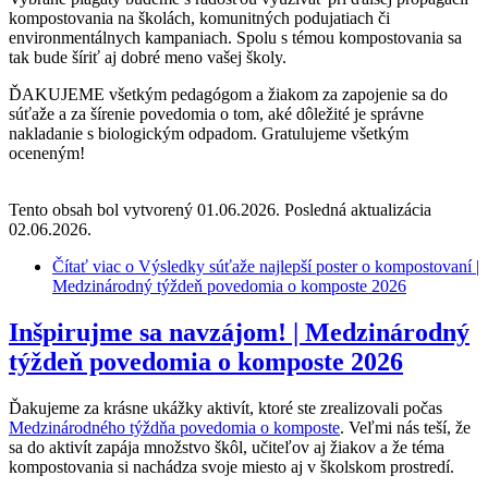
kompostovania na školách, komunitných podujatiach či
environmentálnych kampaniach. Spolu s témou kompostovania sa
tak bude šíriť aj dobré meno vašej školy.
ĎAKUJEME všetkým pedagógom a žiakom za zapojenie sa do
súťaže a za šírenie povedomia o tom, aké dôležité je správne
nakladanie s biologickým odpadom. Gratulujeme všetkým
oceneným!
Tento obsah bol vytvorený 01.06.2026. Posledná aktualizácia
02.06.2026.
Čítať viac
o Výsledky súťaže najlepší poster o kompostovaní |
Medzinárodný týždeň povedomia o komposte 2026
Inšpirujme sa navzájom! | Medzinárodný
týždeň povedomia o komposte 2026
Ďakujeme za krásne ukážky aktivít, ktoré ste zrealizovali počas
Medzinárodného týždňa povedomia o komposte
. Veľmi nás teší, že
sa do aktivít zapája množstvo škôl, učiteľov aj žiakov a že téma
kompostovania si nachádza svoje miesto aj v školskom prostredí.