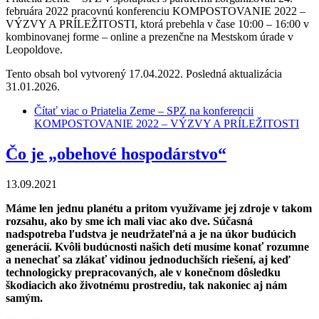
februára 2022 pracovnú konferenciu KOMPOSTOVANIE 2022 –
VÝZVY A PRÍLEŽITOSTI, ktorá prebehla v čase 10:00 – 16:00 v
kombinovanej forme – online a prezenčne na Mestskom úrade v
Leopoldove.
Tento obsah bol vytvorený 17.04.2022. Posledná aktualizácia
31.01.2026.
Čítať viac
o Priatelia Zeme – SPZ na konferencii
KOMPOSTOVANIE 2022 – VÝZVY A PRÍLEŽITOSTI
Čo je „obehové hospodárstvo“
13.09.2021
Máme len jednu planétu a pritom využívame jej zdroje v takom
rozsahu, ako by sme ich mali viac ako dve. Súčasná
nadspotreba ľudstva je neudržateľná a je na úkor budúcich
generácií. Kvôli budúcnosti našich detí musíme konať rozumne
a nenechať sa zlákať vidinou jednoduchších riešení, aj keď
technologicky prepracovaných, ale v konečnom dôsledku
škodiacich ako životnému prostrediu, tak nakoniec aj nám
samým.