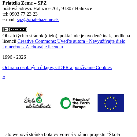
Priatelia Zeme – SPZ
poštová adresa: Haluzice 761, 91307 Haluzice
tel: 0903 77 23 23
e-mail:
spz@priateliazeme.sk
Obsah týchto stránok (dielo), pokiaľ nie je uvedené inak, podlieha
licencii
Creative Commons: Uveďte autora - Nevyužívajte dielo
komerčne - Zachovajte licenciu
1996 - 2026
Ochrana osobných údajov, GDPR a používanie Cookies
#
Táto webová stránka bola vytvorená v rámci projektu "Škola