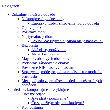
Navigation
Znižujme množstvo odpadu
Nekupujme zbytočné obaly
Európsky týždeň znižovania tvorby odpadu
Opravujme si...
Požičiavajme si
Neplytvajme jedlom
EWWR24: Plytvanie jedlom nie je naša chuť!
Bez plastu
Aké plasty používame
Marec bez plastov
Mapa bezobalových obchodov
Podporme zálohovanie obalov
Povedzme NIE plastovým taškám
Stop rýchlej móde, odpadu a znečisteniu z módneho
priemyslu
Menej odpadu z prebaľovania detí a menštruačných
pomôcok
Trieďme, kompostujme a recyklujme
Trieďme odpad
Aké plasty používame?
Čo s použitým olejom z kuchyne?
Kompostujme