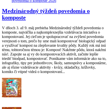
povedomia o komposte 2026
Medzinárodný týždeň povedomia o
komposte
V dňoch 3. až 9. máj prebieha Medzinárodný týždeň povedomia o
komposte, najväčšia a najkomplexnejšia vzdelávacia iniciatíva o
kompostovaní. Jej cieľom je spolupracovať na zvýšení povedomia
verejnosti o tom, prečo by sme mali kompostovať biologický odpad
a využívať kompost na zlepšovanie kvality pôdy. Každý rok má inú
tému, tohtoročnou témou je: Kompost! Nakŕmte pôdu, ktorá nakŕmi
nás!. Zapojte sa aj vy do kompostovacích aktivít, začnite lepšie
triediť biodpad, kompostovať. Ponúkame vám informácie ako na to,
infografiky, tipy pre jednotlivcov, školy, samosprávy a kompostárne,
ale aj rôzne vzdelávacie aktivity - kvízy, skladačky, krížovky,
komiks či vtipné videá o kompostovaní...