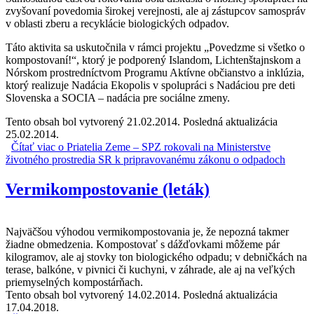
zvyšovaní povedomia širokej verejnosti, ale aj zástupcov samospráv
v oblasti zberu a recyklácie biologických odpadov.
Táto aktivita sa uskutočnila v rámci projektu „Povedzme si všetko o
kompostovaní!“, ktorý je podporený Islandom, Lichtenštajnskom a
Nórskom prostredníctvom Programu Aktívne občianstvo a inklúzia,
ktorý realizuje Nadácia Ekopolis v spolupráci s Nadáciou pre deti
Slovenska a SOCIA – nadácia pre sociálne zmeny.
Tento obsah bol vytvorený 21.02.2014. Posledná aktualizácia
25.02.2014.
Čítať viac
o Priatelia Zeme – SPZ rokovali na Ministerstve
životného prostredia SR k pripravovanému zákonu o odpadoch
Vermikompostovanie (leták)
Najväčšou výhodou vermikompostovania je, že nepozná takmer
žiadne obmedzenia. Kompostovať s dážďovkami môžeme pár
kilogramov, ale aj stovky ton biologického odpadu; v debničkách na
terase, balkóne, v pivnici či kuchyni, v záhrade, ale aj na veľkých
priemyselných kompostárňach.
Tento obsah bol vytvorený 14.02.2014. Posledná aktualizácia
17.04.2018.