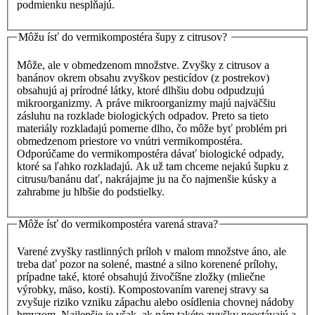
podmienku nespĺňajú.
Môžu ísť do vermikompostéra šupy z citrusov?
Môže, ale v obmedzenom množstve. Zvyšky z citrusov a
banánov okrem obsahu zvyškov pesticídov (z postrekov)
obsahujú aj prírodné látky, ktoré dlhšiu dobu odpudzujú
mikroorganizmy. A práve mikroorganizmy majú najväčšiu
zásluhu na rozklade biologických odpadov. Preto sa tieto
materiály rozkladajú pomerne dlho, čo môže byť problém pri
obmedzenom priestore vo vnútri vermikompostéra.
Odporúčame do vermikompostéra dávať biologické odpady,
ktoré sa ľahko rozkladajú. Ak už tam chceme nejakú šupku z
citrusu/banánu dať, nakrájajme ju na čo najmenšie kúsky a
zahrabme ju hlbšie do podstielky.
Môže ísť do vermikompostéra varená strava?
Varené zvyšky rastlinných príloh v malom množstve áno, ale
treba dať pozor na solené, mastné a silno korenené prílohy,
prípadne také, ktoré obsahujú živočíšne zložky (mliečne
výrobky, mäso, kosti). Kompostovaním varenej stravy sa
zvyšuje riziko vzniku zápachu alebo osídlenia chovnej nádoby
hmyzom. Najlepšie je však, ak nám takéto zvyšky neostávajú a