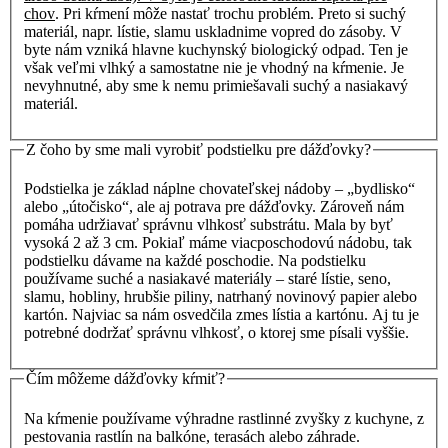
chov
. Pri kŕmení môže nastať trochu problém. Preto si suchý
materiál, napr. lístie, slamu uskladnime vopred do zásoby. V
byte nám vzniká hlavne kuchynský biologický odpad. Ten je
však veľmi vlhký a samostatne nie je vhodný na kŕmenie. Je
nevyhnutné, aby sme k nemu primiešavali suchý a nasiakavý
materiál.
Z čoho by sme mali vyrobiť podstielku pre dážďovky?
Podstielka je základ náplne chovateľskej nádoby – „bydlisko“
alebo „útočisko“, ale aj potrava pre dážďovky. Zároveň nám
pomáha udržiavať správnu vlhkosť substrátu. Mala by byť
vysoká 2 až 3 cm. Pokiaľ máme viacposchodovú nádobu, tak
podstielku dávame na každé poschodie. Na podstielku
používame suché a nasiakavé materiály – staré lístie, seno,
slamu, hobliny, hrubšie piliny, natrhaný novinový papier alebo
kartón. Najviac sa nám osvedčila zmes lístia a kartónu. Aj tu je
potrebné dodržať správnu vlhkosť, o ktorej sme písali vyššie.
Čím môžeme dážďovky kŕmiť?
Na kŕmenie používame výhradne rastlinné zvyšky z kuchyne, z
pestovania rastlín na balkóne, terasách alebo záhrade.