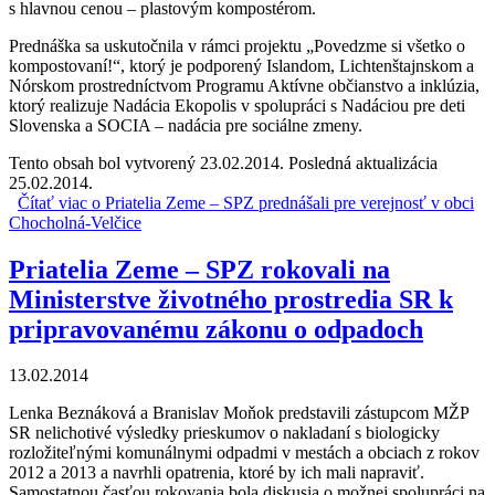
s hlavnou cenou – plastovým kompostérom.
Prednáška sa uskutočnila v rámci projektu „Povedzme si všetko o
kompostovaní!“, ktorý je podporený Islandom, Lichtenštajnskom a
Nórskom prostredníctvom Programu Aktívne občianstvo a inklúzia,
ktorý realizuje Nadácia Ekopolis v spolupráci s Nadáciou pre deti
Slovenska a SOCIA – nadácia pre sociálne zmeny.
Tento obsah bol vytvorený 23.02.2014. Posledná aktualizácia
25.02.2014.
Čítať viac
o Priatelia Zeme – SPZ prednášali pre verejnosť v obci
Chocholná-Velčice
Priatelia Zeme – SPZ rokovali na
Ministerstve životného prostredia SR k
pripravovanému zákonu o odpadoch
13.02.2014
Lenka Beznáková a Branislav Moňok predstavili zástupcom MŽP
SR nelichotivé výsledky prieskumov o nakladaní s biologicky
rozložiteľnými komunálnymi odpadmi v mestách a obciach z rokov
2012 a 2013 a navrhli opatrenia, ktoré by ich mali napraviť.
Samostatnou časťou rokovania bola diskusia o možnej spolupráci na