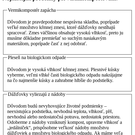
Vermikompostér zapácha
Dôvodom je pravdepodobne nesprávna skladba, poprípade
veľké množstvo kŕmnej zmesi, ktoré dážďovky nestíhajú
spracovať. Zmes väčšinou obsahuje vysokú vlhkosť, preto ju
musíme dôkladne premiešať so suchým nasiakavým
materiálom, poprípade časť z nej odobrať.
Pleseň na biologickom odpade
Dôvodom je vysoká vlhkosť kŕmnej zmesi. Plesnivé kúsky
vyberme, veľmi vlhké časti biologického odpadu nakrájajme
na čo najmenšie kúsky a zahrabme hlbšie do podstielky.
Dážďovky vyliezajú z nádoby
Dôvodom budú nevyhovujúce životné podmienky –
neexistujúca podstielka, nevhodná teplota, vlhkosť, pH,
nevhodná alebo nedostatočná potrava, nedostatok priestoru.
Odoberme z nádoby vzniknutý kompost, upravme vlhkosť a
„jedálniček“, prispôsobme veľkosť nádoby množstvu
dážďoviek a množstvu biologického odpadu. Ak máme veľa