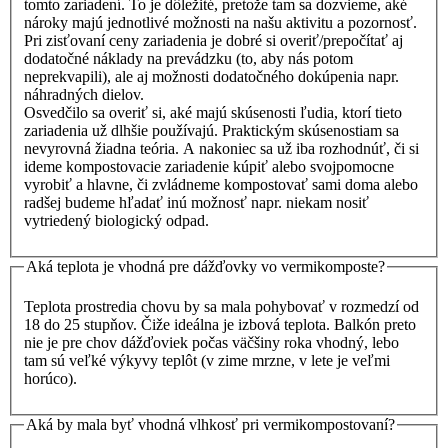
tomto zariadení. To je dôležité, pretože tam sa dozvieme, aké
nároky majú jednotlivé možnosti na našu aktivitu a pozornosť.
Pri zisťovaní ceny zariadenia je dobré si overiť/prepočítať aj
dodatočné náklady na prevádzku (to, aby nás potom
neprekvapili), ale aj možnosti dodatočného dokúpenia napr.
náhradných dielov.
Osvedčilo sa overiť si, aké majú skúsenosti ľudia, ktorí tieto
zariadenia už dlhšie používajú. Praktickým skúsenostiam sa
nevyrovná žiadna teória. A nakoniec sa už iba rozhodnúť, či si
ideme kompostovacie zariadenie kúpiť alebo svojpomocne
vyrobiť a hlavne, či zvládneme kompostovať sami doma alebo
radšej budeme hľadať inú možnosť napr. niekam nosiť
vytriedený biologický odpad.
Aká teplota je vhodná pre dážďovky vo vermikomposte?
Teplota prostredia chovu by sa mala pohybovať v rozmedzí od
18 do 25 stupňov. Čiže ideálna je izbová teplota. Balkón preto
nie je pre chov dážďoviek počas väčšiny roka vhodný, lebo
tam sú veľké výkyvy teplôt (v zime mrzne, v lete je veľmi
horúco).
Aká by mala byť vhodná vlhkosť pri vermikompostovaní?