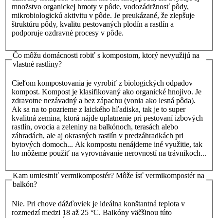
množstvo organickej hmoty v pôde, vodozádržnosť pôdy,
mikrobiologickú aktivitu v pôde. Je preukázané, že zlepšuje
štruktúru pôdy, kvalitu pestovaných plodín a rastlín a
podporuje ozdravné procesy v pôde.
Čo môžu domácnosti robiť s kompostom, ktorý nevyužijú na
vlastné rastliny?
Cieľom kompostovania je vyrobiť z biologických odpadov
kompost. Kompost je klasifikovaný ako organické hnojivo. Je
zdravotne nezávadný a bez zápachu (vonia ako lesná pôda).
Ak sa na to pozrieme z laického hľadiska, tak je to super
kvalitná zemina, ktorá nájde uplatnenie pri pestovaní izbových
rastlín, ovocia a zeleniny na balkónoch, terasách alebo
záhradách, ale aj okrasných rastlín v predzáhradkách pri
bytových domoch... Ak kompostu nenájdeme iné využitie, tak
ho môžeme použiť na vyrovnávanie nerovností na trávnikoch...
Kam umiestniť vermikompostér? Môže ísť vermikompostér na
balkón?
Nie. Pri chove dážďoviek je ideálna konštantná teplota v
rozmedzí medzi 18 až 25 °C. Balkóny väčšinou túto