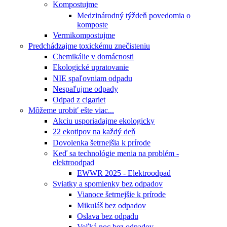
Kompostujme
Medzinárodný týždeň povedomia o
komposte
Vermikompostujme
Predchádzajme toxickému znečisteniu
Chemikálie v domácnosti
Ekologické upratovanie
NIE spaľovniam odpadu
Nespaľujme odpady
Odpad z cigariet
Môžeme urobiť ešte viac...
Akciu usporiadajme ekologicky
22 ekotipov na každý deň
Dovolenka šetrnejšia k prírode
Keď sa technológie menia na problém -
elektroodpad
EWWR 2025 - Elektroodpad
Sviatky a spomienky bez odpadov
Vianoce šetrnejšie k prírode
Mikuláš bez odpadov
Oslava bez odpadu
Veľká noc bez odpadov