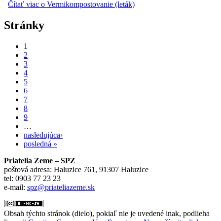
Čítať viac
o Vermikompostovanie (leták)
Stránky
1
2
3
4
5
6
7
8
9
…
nasledujúca›
posledná »
Priatelia Zeme – SPZ
poštová adresa: Haluzice 761, 91307 Haluzice
tel: 0903 77 23 23
e-mail:
spz@priateliazeme.sk
Obsah týchto stránok (dielo), pokiaľ nie je uvedené inak, podlieha