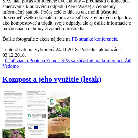
SPZ mali počas konferencie dve aktivity – prednášku o koncepcii
smerovania k nulovému odpadu (Zero Waste) a celodenný
informačný stánok. Počas celého dňa sa tak mohli účastníci
dozvedieť všetko dôležité o tom, ako žiť bez zbytočných odpadov,
ako kompostovať a triediť svoje odpady, ale aj ďalšie informácie o
možnostiach ochrany životného prostredia.
Ďalšie fotografie z akcie nájdete na
FB stránke konferencie
.
Tento obsah bol vytvorený 24.11.2018. Posledná aktualizácia
03.12.2018.
Čítať viac
o Priatelia Zeme - SPZ sa zúčastnili na konferencii Žiť
Vedomo
Kompost a jeho využitie (leták)