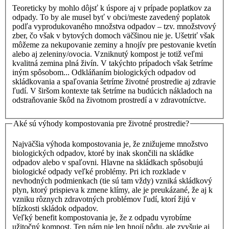
Teoreticky by mohlo dôjsť k úspore aj v prípade poplatkov za
odpady. To by ale musel byť v obci/meste zavedený poplatok
podľa vyprodukovaného množstva odpadov – tzv. množstvový
zber, čo však v bytových domoch väčšinou nie je. Ušetriť však
môžeme za nekupovanie zeminy a hnojív pre pestovanie kvetín
alebo aj zeleniny/ovocia. Vzniknutý kompost je totiž veľmi
kvalitná zemina plná živín. V takýchto prípadoch však šetríme
iným spôsobom... Odkláňaním biologických odpadov od
skládkovania a spaľovania šetríme životné prostredie aj zdravie
ľudí. V širšom kontexte tak šetríme na budúcich nákladoch na
odstraňovanie škôd na životnom prostredí a v zdravotníctve.
Aké sú výhody kompostovania pre životné prostredie?
Najväčšia výhoda kompostovania je, že znižujeme množstvo
biologických odpadov, ktoré by inak skončili na skládke
odpadov alebo v spaľovni. Hlavne na skládkach spôsobujú
biologické odpady veľké problémy. Pri ich rozklade v
nevhodných podmienkach (tie sú tam vždy) vzniká skládkový
plyn, ktorý prispieva k zmene klímy, ale je preukázané, že aj k
vzniku rôznych zdravotných problémov ľudí, ktorí žijú v
blízkosti skládok odpadov.
Veľký benefit kompostovania je, že z odpadu vyrobíme
užitočný kompost. Ten nám nie len hnojí pôdu, ale zvyšuje aj