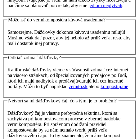
naučíme sa plánovať porcie tak, aby sme
jedlom neplytvali
.
Môže ísť do vermikompostéra kávová usadenina?
Samozrejme. Dážďovky dokonca kávovú usadeninu milujú!
Musíme však dať pozor, aby jej nebolo až príliš veľa, resp. aby
mali dostatok inej potravy.
Odkiaľ zohnať dážďovky?
Kalifornské dážďovky vieme v súčasnosti zohnať cez internet
na viacero stránkach, od špecializovaných predajcov po ľudí,
ktorí ich majú nadbytok a predávajú/darujú ich cez inzertné
portály. Môžu to byť napríklad
zemito.sk
alebo
kompostuj.me
Netvorí sa mi dážďovkový čaj, čo s tým, je to problém?
Dážďovkový čaj je vlastne prebytočná tekutina, ktorá sa
zachytáva pri kompostovacom procese v zbernej nádobke
vermikompostéra. Pri správnom dodržaní pravidiel
kompostovania by sa nám nemalo tvoriť príliš veľa
dážďovkového čaju. To by znamenalo, že máme kompost