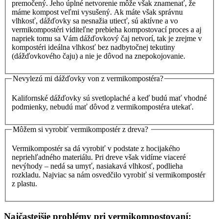
premočený. Jeho úplné netvorenie môže však znamenať, že
máme kompost veľmi vysušený. Ak máte však správnu
vlhkosť, dážďovky sa nesnažia utiecť, sú aktívne a vo
vermikompostéri viditeľne prebieha kompostovací proces a aj
napriek tomu sa Vám dážďovkový čaj netvorí, tak je zrejme v
kompostéri ideálna vlhkosť bez nadbytočnej tekutiny
(dážďovkového čaju) a nie je dôvod na znepokojovanie.
Nevylezú mi dážďovky von z vermikompostéra?
Kalifornské dážďovky sú svetloplaché a keď budú mať vhodné
podmienky, nebudú mať dôvod z vermikompostéra utekať.
Môžem si vyrobiť vermikompostér z dreva?
Vermikompostér sa dá vyrobiť v podstate z hocijakého
nepriehľadného materiálu. Pri dreve však vidíme viaceré
nevýhody – nedá sa umyť, nasiakavá vlhkosť, podlieha
rozkladu. Najviac sa nám osvedčilo vyrobiť si vermikompostér
z plastu.
Najčastejšie problémy pri vermikompostovaní: