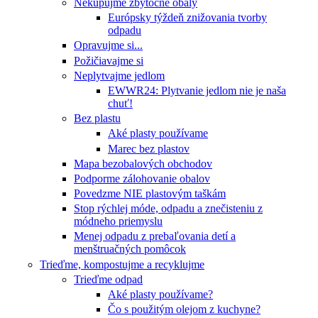
Nekupujme zbytočné obaly
Európsky týždeň znižovania tvorby
odpadu
Opravujme si...
Požičiavajme si
Neplytvajme jedlom
EWWR24: Plytvanie jedlom nie je naša
chuť!
Bez plastu
Aké plasty používame
Marec bez plastov
Mapa bezobalových obchodov
Podporme zálohovanie obalov
Povedzme NIE plastovým taškám
Stop rýchlej móde, odpadu a znečisteniu z
módneho priemyslu
Menej odpadu z prebaľovania detí a
menštruačných pomôcok
Trieďme, kompostujme a recyklujme
Trieďme odpad
Aké plasty používame?
Čo s použitým olejom z kuchyne?