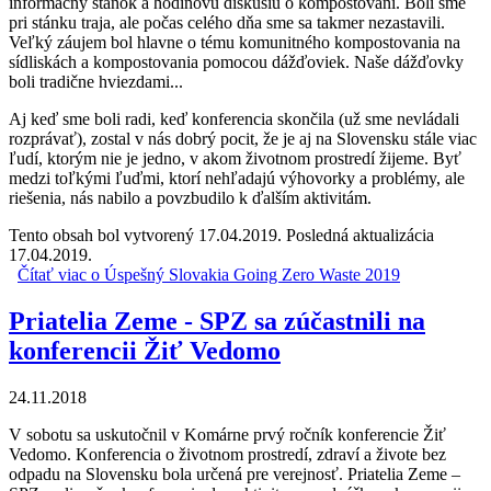
informačný stánok a hodinovú diskusiu o kompostovaní. Boli sme
pri stánku traja, ale počas celého dňa sme sa takmer nezastavili.
Veľký záujem bol hlavne o tému komunitného kompostovania na
sídliskách a kompostovania pomocou dážďoviek. Naše dážďovky
boli tradične hviezdami...
Aj keď sme boli radi, keď konferencia skončila (už sme nevládali
rozprávať), zostal v nás dobrý pocit, že je aj na Slovensku stále viac
ľudí, ktorým nie je jedno, v akom životnom prostredí žijeme. Byť
medzi toľkými ľuďmi, ktorí nehľadajú výhovorky a problémy, ale
riešenia, nás nabilo a povzbudilo k ďalším aktivitám.
Tento obsah bol vytvorený 17.04.2019. Posledná aktualizácia
17.04.2019.
Čítať viac
o Úspešný Slovakia Going Zero Waste 2019
Priatelia Zeme - SPZ sa zúčastnili na
konferencii Žiť Vedomo
24.11.2018
V sobotu sa uskutočnil v Komárne prvý ročník konferencie Žiť
Vedomo. Konferencia o životnom prostredí, zdraví a živote bez
odpadu na Slovensku bola určená pre verejnosť. Priatelia Zeme –