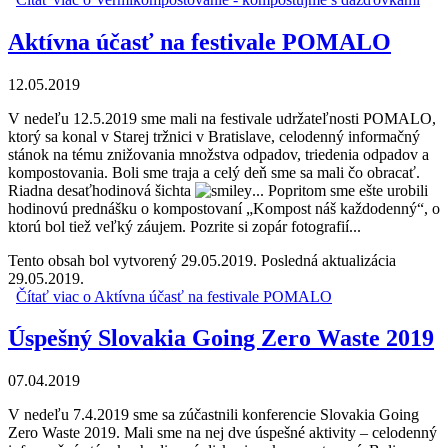
Aktívna účasť na festivale POMALO
12.05.2019
V nedeľu 12.5.2019 sme mali na festivale udržateľnosti POMALO,
ktorý sa konal v Starej tržnici v Bratislave, celodenný informačný
stánok na tému znižovania množstva odpadov, triedenia odpadov a
kompostovania. Boli sme traja a celý deň sme sa mali čo obracať.
Riadna desaťhodinová šichta
... Popritom sme ešte urobili
hodinovú prednášku o kompostovaní „Kompost náš každodenný“, o
ktorú bol tiež veľký záujem. Pozrite si zopár fotografií...
Tento obsah bol vytvorený 29.05.2019. Posledná aktualizácia
29.05.2019.
Čítať viac
o Aktívna účasť na festivale POMALO
Úspešný Slovakia Going Zero Waste 2019
07.04.2019
V nedeľu 7.4.2019 sme sa zúčastnili konferencie Slovakia Going
Zero Waste 2019. Mali sme na nej dve úspešné aktivity – celodenný