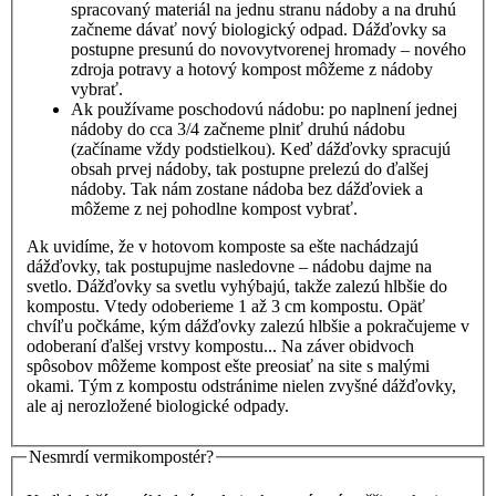
spracovaný materiál na jednu stranu nádoby a na druhú
začneme dávať nový biologický odpad. Dážďovky sa
postupne presunú do novovytvorenej hromady – nového
zdroja potravy a hotový kompost môžeme z nádoby
vybrať.
Ak používame poschodovú nádobu: po naplnení jednej
nádoby do cca 3/4 začneme plniť druhú nádobu
(začíname vždy podstielkou). Keď dážďovky spracujú
obsah prvej nádoby, tak postupne prelezú do ďalšej
nádoby. Tak nám zostane nádoba bez dážďoviek a
môžeme z nej pohodlne kompost vybrať.
Ak uvidíme, že v hotovom komposte sa ešte nachádzajú
dážďovky, tak postupujme nasledovne – nádobu dajme na
svetlo. Dážďovky sa svetlu vyhýbajú, takže zalezú hlbšie do
kompostu. Vtedy odoberieme 1 až 3 cm kompostu. Opäť
chvíľu počkáme, kým dážďovky zalezú hlbšie a pokračujeme v
odoberaní ďalšej vrstvy kompostu... Na záver obidvoch
spôsobov môžeme kompost ešte preosiať na site s malými
okami. Tým z kompostu odstránime nielen zvyšné dážďovky,
ale aj nerozložené biologické odpady.
Nesmrdí vermikompostér?