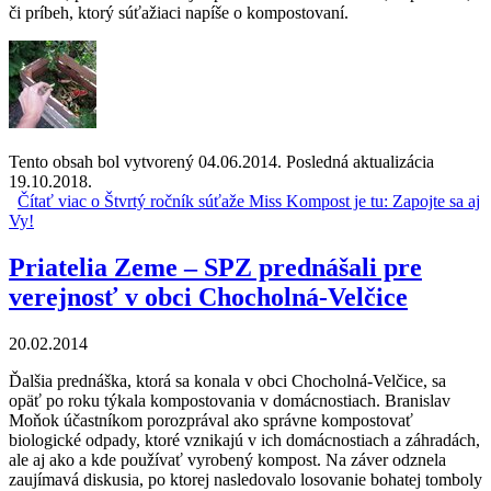
či príbeh, ktorý súťažiaci napíše o kompostovaní.
Tento obsah bol vytvorený 04.06.2014. Posledná aktualizácia
19.10.2018.
Čítať viac
o Štvrtý ročník súťaže Miss Kompost je tu: Zapojte sa aj
Vy!
Priatelia Zeme – SPZ prednášali pre
verejnosť v obci Chocholná-Velčice
20.02.2014
Ďalšia prednáška, ktorá sa konala v obci Chocholná-Velčice, sa
opäť po roku týkala kompostovania v domácnostiach. Branislav
Moňok účastníkom porozprával ako správne kompostovať
biologické odpady, ktoré vznikajú v ich domácnostiach a záhradách,
ale aj ako a kde používať vyrobený kompost. Na záver odznela
zaujímavá diskusia, po ktorej nasledovalo losovanie bohatej tomboly