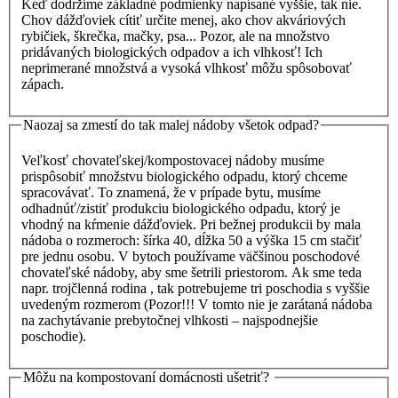
Keď dodržíme základné podmienky napísané vyššie, tak nie.
Chov dážďoviek cítiť určite menej, ako chov akváriových
rybičiek, škrečka, mačky, psa... Pozor, ale na množstvo
pridávaných biologických odpadov a ich vlhkosť! Ich
neprimerané množstvá a vysoká vlhkosť môžu spôsobovať
zápach.
Naozaj sa zmestí do tak malej nádoby všetok odpad?
Veľkosť chovateľskej/kompostovacej nádoby musíme
prispôsobiť množstvu biologického odpadu, ktorý chceme
spracovávať. To znamená, že v prípade bytu, musíme
odhadnúť/zistiť produkciu biologického odpadu, ktorý je
vhodný na kŕmenie dážďoviek. Pri bežnej produkcii by mala
nádoba o rozmeroch: šírka 40, dĺžka 50 a výška 15 cm stačiť
pre jednu osobu. V bytoch používame väčšinou poschodové
chovateľské nádoby, aby sme šetrili priestorom. Ak sme teda
napr. trojčlenná rodina , tak potrebujeme tri poschodia s vyššie
uvedeným rozmerom (Pozor!!! V tomto nie je zarátaná nádoba
na zachytávanie prebytočnej vlhkosti – najspodnejšie
poschodie).
Môžu na kompostovaní domácnosti ušetriť?