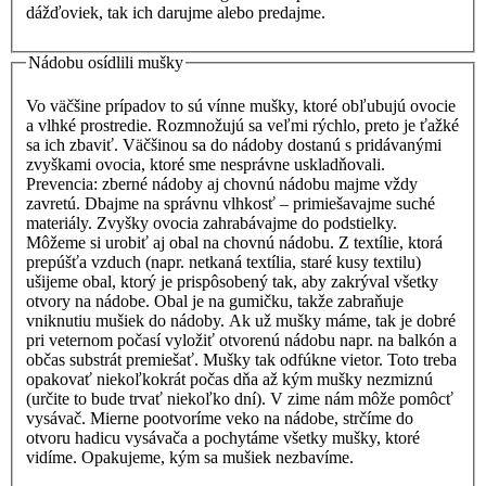
dážďoviek, tak ich darujme alebo predajme.
Nádobu osídlili mušky
Vo väčšine prípadov to sú vínne mušky, ktoré obľubujú ovocie
a vlhké prostredie. Rozmnožujú sa veľmi rýchlo, preto je ťažké
sa ich zbaviť. Väčšinou sa do nádoby dostanú s pridávanými
zvyškami ovocia, ktoré sme nesprávne uskladňovali.
Prevencia: zberné nádoby aj chovnú nádobu majme vždy
zavretú. Dbajme na správnu vlhkosť – primiešavajme suché
materiály. Zvyšky ovocia zahrabávajme do podstielky.
Môžeme si urobiť aj obal na chovnú nádobu. Z textílie, ktorá
prepúšťa vzduch (napr. netkaná textília, staré kusy textilu)
ušijeme obal, ktorý je prispôsobený tak, aby zakrýval všetky
otvory na nádobe. Obal je na gumičku, takže zabraňuje
vniknutiu mušiek do nádoby. Ak už mušky máme, tak je dobré
pri veternom počasí vyložiť otvorenú nádobu napr. na balkón a
občas substrát premiešať. Mušky tak odfúkne vietor. Toto treba
opakovať niekoľkokrát počas dňa až kým mušky nezmiznú
(určite to bude trvať niekoľko dní). V zime nám môže pomôcť
vysávač. Mierne pootvoríme veko na nádobe, strčíme do
otvoru hadicu vysávača a pochytáme všetky mušky, ktoré
vidíme. Opakujeme, kým sa mušiek nezbavíme.