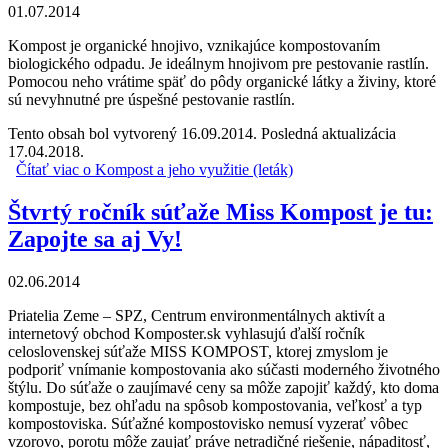
01.07.2014
Kompost je organické hnojivo, vznikajúce kompostovaním
biologického odpadu. Je ideálnym hnojivom pre pestovanie rastlín.
Pomocou neho vrátime späť do pôdy organické látky a živiny, ktoré
sú nevyhnutné pre úspešné pestovanie rastlín.
Tento obsah bol vytvorený 16.09.2014. Posledná aktualizácia
17.04.2018.
Čítať viac
o Kompost a jeho využitie (leták)
Štvrtý ročník súťaže Miss Kompost je tu:
Zapojte sa aj Vy!
02.06.2014
Priatelia Zeme – SPZ, Centrum environmentálnych aktivít a
internetový obchod Komposter.sk vyhlasujú ďalší ročník
celoslovenskej súťaže MISS KOMPOST, ktorej zmyslom je
podporiť vnímanie kompostovania ako súčasti moderného životného
štýlu. Do súťaže o zaujímavé ceny sa môže zapojiť každý, kto doma
kompostuje, bez ohľadu na spôsob kompostovania, veľkosť a typ
kompostoviska. Súťažné kompostovisko nemusí vyzerať vôbec
vzorovo, porotu môže zaujať práve netradičné riešenie, nápaditosť,