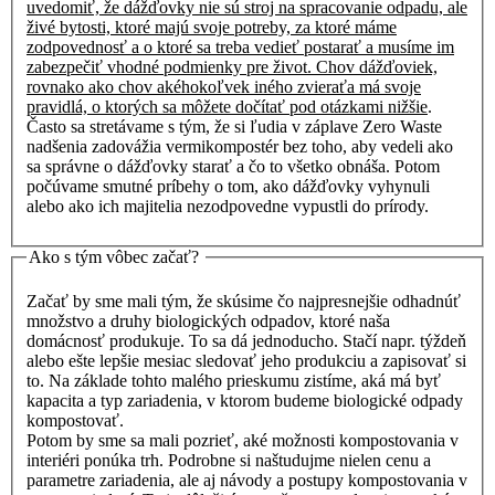
uvedomiť, že dážďovky nie sú stroj na spracovanie odpadu, ale
živé bytosti, ktoré majú svoje potreby, za ktoré máme
zodpovednosť a o ktoré sa treba vedieť postarať a musíme im
zabezpečiť vhodné podmienky pre život. Chov dážďoviek,
rovnako ako chov akéhokoľvek iného zvieraťa má svoje
pravidlá, o ktorých sa môžete dočítať pod otázkami nižšie
.
Často sa stretávame s tým, že si ľudia v záplave Zero Waste
nadšenia zadovážia vermikompostér bez toho, aby vedeli ako
sa správne o dážďovky starať a čo to všetko obnáša. Potom
počúvame smutné príbehy o tom, ako dážďovky vyhynuli
alebo ako ich majitelia nezodpovedne vypustli do prírody.
Ako s tým vôbec začať?
Začať by sme mali tým, že skúsime čo najpresnejšie odhadnúť
množstvo a druhy biologických odpadov, ktoré naša
domácnosť produkuje. To sa dá jednoducho. Stačí napr. týždeň
alebo ešte lepšie mesiac sledovať jeho produkciu a zapisovať si
to. Na základe tohto malého prieskumu zistíme, aká má byť
kapacita a typ zariadenia, v ktorom budeme biologické odpady
kompostovať.
Potom by sme sa mali pozrieť, aké možnosti kompostovania v
interiéri ponúka trh. Podrobne si naštudujme nielen cenu a
parametre zariadenia, ale aj návody a postupy kompostovania v