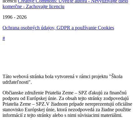
licencii
Creative Commons: Uveďte autora - Nevyužívajte dielo
komerčne - Zachovajte licenciu
1996 - 2026
Ochrana osobných údajov, GDPR a používanie Cookies
#
Táto webová stránka bola vytvorená v rámci projektu "Škola
udržateľnosti".
Občianske združenie Priatelia Zeme – SPZ ďakujú za finančnú
podporu od Európskej únie. Za obsah tejto stránky zodpovedajú
Priatelia Zeme – SPZ.V žiadnom prípade nereprezentujú oficiálne
stanovisko Európskej únie, ktorá nezodpovedá za žiadne použitie
informácií z tejto stránky alebo s nimi súvisiacimi materiálmi.