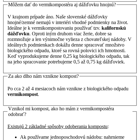
Môžem dať do vermikompostéra aj dážďovku hnojnú?
V krajnom prípade áno. Naše slovenské dážďovky
hnojné/zemné nemajú v interiéri vhodné podmienky na život.
Ideálne je k vermikompostovaniu používať tzv.
kalifornskú
dážďovku
. Oproti iným druhom viac žerie, dobre sa
rozmnožuje a len výnimočne vylieza z chovateľskej nádoby. V
ideálnych podmienkach dokážu denne spracovať množstvo
biologického odpadu, ktoré sa rovná polovici ich hmotnosti.
Keď vyprodukujeme denne 0,25 kg biologického odpadu, tak
na jeho spracovanie potrebujeme 0,5 až 0,75 kg dážďoviek.
Za ako dlho nám vznikne kompost?
Po cca 2 až 4 mesiacoch nám vznikne z biologického odpadu
vermikompost
.
Vznikol mi kompost, ako ho mám z vermikompostéra
odobrať?
Existujú 2 základné spôsoby odoberania kompostu
:
Ak používame jednoposchodovú nádobu: nahrnieme