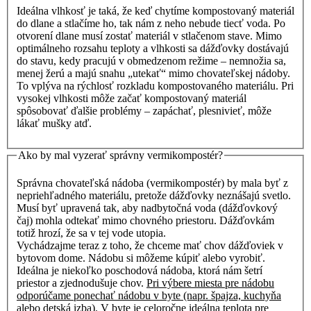
Ideálna vlhkosť je taká, že keď chytíme kompostovaný materiál
do dlane a stlačíme ho, tak nám z neho nebude tiecť voda. Po
otvorení dlane musí zostať materiál v stlačenom stave. Mimo
optimálneho rozsahu teploty a vlhkosti sa dážďovky dostávajú
do stavu, kedy pracujú v obmedzenom režime – nemnožia sa,
menej žerú a majú snahu „utekať“ mimo chovateľskej nádoby.
To vplýva na rýchlosť rozkladu kompostovaného materiálu. Pri
vysokej vlhkosti môže začať kompostovaný materiál
spôsobovať ďalšie problémy – zapáchať, plesnivieť, môže
lákať mušky atď.
Ako by mal vyzerať správny vermikompostér?
Správna chovateľská nádoba (vermikompostér) by mala byť z
nepriehľadného materiálu, pretože dážďovky neznášajú svetlo.
Musí byť upravená tak, aby nadbytočná voda (dážďovkový
čaj) mohla odtekať mimo chovného priestoru. Dážďovkám
totiž hrozí, že sa v tej vode utopia.
Vychádzajme teraz z toho, že chceme mať chov dážďoviek v
bytovom dome. Nádobu si môžeme kúpiť alebo vyrobiť.
Ideálna je niekoľko poschodová nádoba, ktorá nám šetrí
priestor a zjednodušuje chov.
Pri výbere miesta pre nádobu
odporúčame ponechať nádobu v byte (napr. špajza, kuchyňa
alebo detská izba). V byte je celoročne ideálna teplota pre