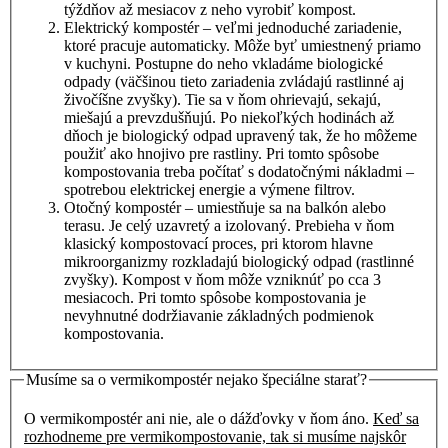
týždňov až mesiacov z neho vyrobiť kompost.
Elektrický kompostér – veľmi jednoduché zariadenie,
ktoré pracuje automaticky. Môže byť umiestnený priamo
v kuchyni. Postupne do neho vkladáme biologické
odpady (väčšinou tieto zariadenia zvládajú rastlinné aj
živočíšne zvyšky). Tie sa v ňom ohrievajú, sekajú,
miešajú a prevzdušňujú. Po niekoľkých hodinách až
dňoch je biologický odpad upravený tak, že ho môžeme
použiť ako hnojivo pre rastliny. Pri tomto spôsobe
kompostovania treba počítať s dodatočnými nákladmi –
spotrebou elektrickej energie a výmene filtrov.
Otočný kompostér – umiestňuje sa na balkón alebo
terasu. Je celý uzavretý a izolovaný. Prebieha v ňom
klasický kompostovací proces, pri ktorom hlavne
mikroorganizmy rozkladajú biologický odpad (rastlinné
zvyšky). Kompost v ňom môže vzniknúť po cca 3
mesiacoch. Pri tomto spôsobe kompostovania je
nevyhnutné dodržiavanie základných podmienok
kompostovania.
Musíme sa o vermikompostér nejako špeciálne starať?
O vermikompostér ani nie, ale o dážďovky v ňom áno.
Keď sa
rozhodneme pre vermikompostovanie, tak si musíme najskôr