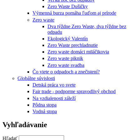
Zero Waste Dušičky
Výmenná burza pomáha ľuďom aj prírode
Zero waste
Dva týždne Zero Waste, dva týždne bez
odpadu
Ekologický Valentín
Zero Waste prechladnutie
Zero waste domáci miláčikovia
Zero waste piknik
Zero waste svadba
Čo viete o odpadoch a znečistení?
Globálne súvislosti
Detská práca vo svete
Fair trade - podporme spravodlivý obchod
Na vzdialenosti záleží
Pôdna stopa
Vodná stopa
Vyhľadávanie
Hľadať