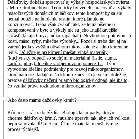
Dážďovky dokážu spracovať aj výkaly hospodárskych zvierat
alebo z drobnochovu. Teoreticky by vedeli spracovať aj výkaly
mäsožravých domácich miláčikov, tento kompost by sa ale
nemal použiť na hnojenie rastlín, ktoré plánujeme
konzumovať. Treba však zvážiť fakt, že teraz píšeme o
kompostovaní v byte a výkaly nie sú jeho „najlákavejšia“
súčasť (lákajú hmyz, môžu zapáchať). Nevhodnou potravou sú
kosti, mäso, ryby, mliečne výrobky... Pozor si treba dať aj na
varené jedlá s vyšším obsahom tukov, solené a silno korenené
jedlá.
Dôležité je pri kŕmení miešať vlhké materiály
(kuchynský odpad) so suchými materiálmi (lístie, slama,
kartón, piliny). Ideálne v objemovom pomere 1:1
. Tým
vytvoríme ideálne podmienky pre rozvoj mikroorganizmov,
ktoré nám rozkladajú našu kŕmnu zmes. To je veľmi dôležité,
pretože
dážďovky nežerú priamo biologický odpad, ale iba to,
čo vzniká práve rozkladom mikroorganizmov
.
Ako často máme dážďovky kŕmiť?
Kŕmime 1 až 2x do týždňa. Biologické odpady, ktorými
chceme dážďovky kŕmiť, musíme upraviť tak, aby ich veľkosť
nepresahovala dĺžku 5 cm. Čím je materiál menší, tým je
proces rýchlejší.