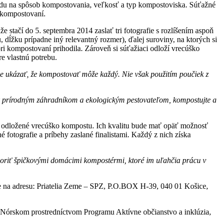
adu na spôsob kompostovania, veľkosť a typ kompostoviska. Súťažné
o kompostovaní.
stačí do 5. septembra 2014 zaslať tri fotografie s rozlíšením aspoň
dĺžku prípadne iný relevantný rozmer), ďalej suroviny, na ktorých si
ri kompostovaní prihodila. Zároveň si súťažiaci odloží vrecúško
e vlastnú potrebu.
e ukázať, že kompostovať môže každý. Nie však použitím poučiek z
a k prírodným záhradníkom a ekologickým pestovateľom, kompostujte a
ada odložené vrecúško kompostu. Ich kvalitu bude mať opäť možnosť
 fotografie a príbehy zaslané finalistami. Každý z nich získa
dporiť špičkovými domácimi kompostérmi, ktoré im uľahčia prácu v
ne na adresu: Priatelia Zeme – SPZ, P.O.BOX H-39, 040 01 Košice,
a Nórskom prostredníctvom Programu Aktívne občianstvo a inklúzia,