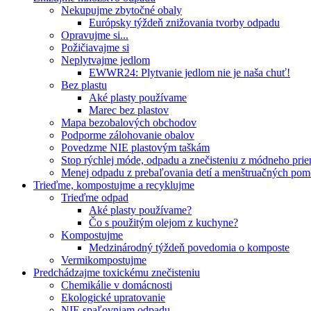
Nekupujme zbytočné obaly
Európsky týždeň znižovania tvorby odpadu
Opravujme si...
Požičiavajme si
Neplytvajme jedlom
EWWR24: Plytvanie jedlom nie je naša chuť!
Bez plastu
Aké plasty používame
Marec bez plastov
Mapa bezobalových obchodov
Podporme zálohovanie obalov
Povedzme NIE plastovým taškám
Stop rýchlej móde, odpadu a znečisteniu z módneho pri
Menej odpadu z prebaľovania detí a menštruačných po
Trieďme, kompostujme a recyklujme
Trieďme odpad
Aké plasty používame?
Čo s použitým olejom z kuchyne?
Kompostujme
Medzinárodný týždeň povedomia o komposte
Vermikompostujme
Predchádzajme toxickému znečisteniu
Chemikálie v domácnosti
Ekologické upratovanie
NIE spaľovniam odpadu