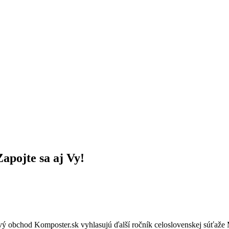
apojte sa aj Vy!
tový obchod Komposter.sk vyhlasujú ďalší ročník celoslovenskej súť