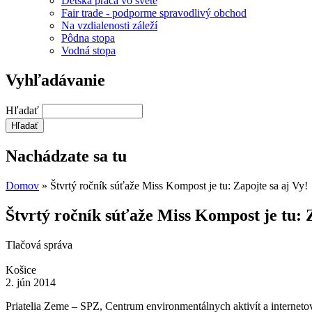
Detská práca vo svete
Fair trade - podporme spravodlivý obchod
Na vzdialenosti záleží
Pôdna stopa
Vodná stopa
Vyhľadávanie
Hľadať
Nachádzate sa tu
Domov
» Štvrtý ročník súťaže Miss Kompost je tu: Zapojte sa aj Vy!
Štvrtý ročník súťaže Miss Kompost je tu: Z
Tlačová správa
Košice
2. jún 2014
Priatelia Zeme – SPZ, Centrum environmentálnych aktivít a interne