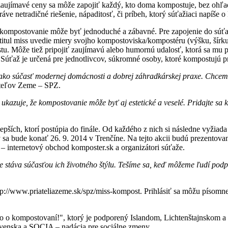
zaujímavé ceny sa môže zapojiť každý, kto doma kompostuje, bez ohľ
e netradičné riešenie, nápaditosť, či príbeh, ktorý súťažiaci napíše 
kompostovanie môže byť jednoduché a zábavné. Pre zapojenie do súťaže 
tul miss uvedie miery svojho kompostoviska/kompostéru (výšku, šírku, 
tu. Môže tiež pripojiť zaujímavú alebo humornú udalosť, ktorá sa mu p
 Súťaž je určená pre jednotlivcov, súkromné osoby, ktoré kompostujú pr
 ako súčasť modernej domácnosti a dobrej záhradkárskej praxe. Chcem
ateľov Zeme – SPZ.
 ukazuje, že kompostovanie môže byť aj estetické a veselé. Pridajte s
epších, ktorí postúpia do finále. Od každého z nich si následne vyži
sa bude konať 26. 9. 2014 v Trenčíne. Na tejto akcii budú prezentované
 – internetový obchod komposter.sk a organizátori súťaže.
ie stáva súčasťou ich životného štýlu. Tešíme sa, keď môžeme ľudí po
tp://www.priateliazeme.sk/spz/miss-kompost. Prihlásiť sa môžu písom
ko o kompostovaní!", ktorý je podporený Islandom, Lichtenštajnskom 
lovenska a SOCIA – nadácia pre sociálne zmeny.