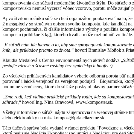
kompostovania ako súčasti moderného životného štýlu. Do súťaže o 
kompostovisko nemusí vyzerať vôbec vzorovo, porotu môže zaujať práv
Aj vo štvrtom ročníku súťaže chcú organizátori poukazovať na to, že 
2 megapixely so stručným opisom svojho kompostu, kde kandidát na ti
kompost pochutnáva, či ďalšie informácie z výroby a použitia kompos
kompostu (približne 3 kg), ktorého kvalita môže rozhodnúť vo finále.
„
V súťaži nám ide hlavne o to, aby sme spropagovali kompostovanie
kníh, ale príkladov priamo zo života
,“ hovorí Branislav Moňok z Pri
Klaudia Medalová z Centra environmentálnych aktivít dodáva „
Súťaž
pestujte zdravé a šťastné rastliny bez syntetických hnojív :)
"
Zo všetkých prihlásených kandidátov vyberie odborná porota päť najl
porovnať i laická verejnosť na verejnom podujatí – Biojarmoku, ktorý 
hodnotné vecné ceny, ktoré do súťaže poskytol hlavný partner súťaže
„Sme radi, keď vidíme praktické príklady rodín, kde sa kompostovan
záhrade,
“ hovorí Ing. Nina Oravcová, www.komposter.sk.
Všetky informácie o súťaži nájdu záujemcovia na webovej stránke ht
alebo elektronicky na miss.kompost@priateliazeme.sk.
Táto tlačová správa bola vydaná v rámci projektu "Povedzme si všet
ktorý realizuje Nadácia Ekopolis v spolupráci s Nadáciou pre deti S