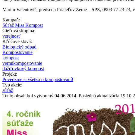
Martin Valentovič, predseda Priateľov Zeme – SPZ, 0903 77 23 23, v
Kampaň:
Súťaž Miss Kompost
Cieľová skupina:
verejnosť
Kľúčové slová:
Biologický odpad
Kompostovanie
kompost
vermikompostovanie
dážďovkový kompost
Projekt:
Povedzme si všetko o kompostovaní!
Typ akcie:
súťaž
Tento obsah bol vytvorený 04.06.2014. Posledná aktualizácia 19.10.