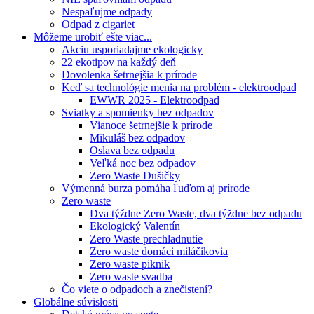
Nespaľujme odpady
Odpad z cigariet
Môžeme urobiť ešte viac...
Akciu usporiadajme ekologicky
22 ekotipov na každý deň
Dovolenka šetrnejšia k prírode
Keď sa technológie menia na problém - elektroodpad
EWWR 2025 - Elektroodpad
Sviatky a spomienky bez odpadov
Vianoce šetrnejšie k prírode
Mikuláš bez odpadov
Oslava bez odpadu
Veľká noc bez odpadov
Zero Waste Dušičky
Výmenná burza pomáha ľuďom aj prírode
Zero waste
Dva týždne Zero Waste, dva týždne bez odpadu
Ekologický Valentín
Zero Waste prechladnutie
Zero waste domáci miláčikovia
Zero waste piknik
Zero waste svadba
Čo viete o odpadoch a znečistení?
Globálne súvislosti