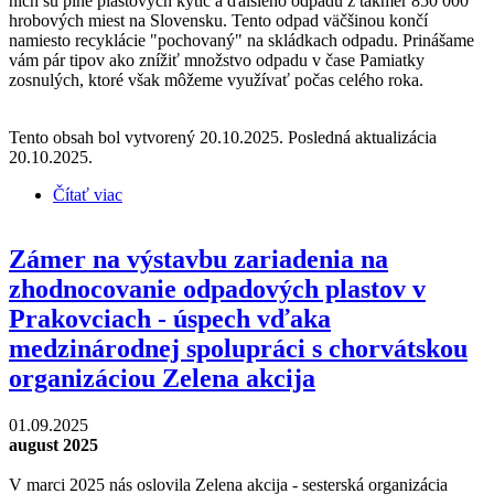
nich sú plné plastových kytíc a ďalšieho odpadu z takmer 850 000
hrobových miest na Slovensku. Tento odpad väčšinou končí
namiesto recyklácie "pochovaný" na skládkach odpadu. Prinášame
vám pár tipov ako znížiť množstvo odpadu v čase Pamiatky
zosnulých, ktoré však môžeme využívať počas celého roka.
Tento obsah bol vytvorený 20.10.2025. Posledná aktualizácia
20.10.2025.
Čítať viac
o Pamiatka zosnulých bez zbytočných odpadov
alebo Zero Waste Dušičky
Zámer na výstavbu zariadenia na
zhodnocovanie odpadových plastov v
Prakovciach - úspech vďaka
medzinárodnej spolupráci s chorvátskou
organizáciou Zelena akcija
01.09.2025
august 2025
V marci 2025 nás oslovila Zelena akcija - sesterská organizácia