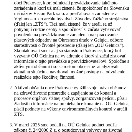
obci Prakovce, ktorí odmietali prevádzkovanie takéhoto
zariadenia a ktorí už mali zistené, že spoločnosť na Slovensku
má názov Vision Park s.r.o. a presťahovala zariadenie z
Vrginmostu do areálu bývalých Závodov ťažkého strojárstva
(ďalej len „ZŤS“). Tiež mali zistené, že v areáli sa už
pohybujú cudzie osoby a spoločnosť si začala vybavovať
povolenie na prevádzkovanie zariadenia na spracovanie
plastových odpadov na Okresnom úrade v Gelnici, odbore
starostlivosti o životné prostredie (ďalej len „OÚ Gelnica“).
Skontaktovali sme sa aj so starostom Prakoviec, ktorý bol
vyzvaný OÚ Gelnica na vyjadrenie a ktorý si začal zisťovať
informácie o tejto prevádzke a prevádzkovateľovi. Spoločne s
aktívnymi občanmi i so starostom obce sme analyzovali
aktuálnu situáciu a navrhovali možné postupy na odvrátenie
realizácie tejto škodlivej činnosti.
Aktívni občania obce Prakovce využili svoje práva občanov
na zdravé životné prostredie a zapájanie sa do konaní a
procesov orgánov štátnej správy, zorganizovali petíciu, písali
žiadosti o informácie na prebiehajúce konanie na OÚ Gelnica,
písali podnety na výkony environmentálnych kontrol v areáli
ZŤS.
V marci 2025 sme podali na OÚ Gelnica podnet podľa
zákona č. 24/2006 Z.z. o posudzovaní vplyvov na životné