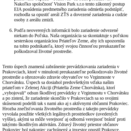
Nakoľko spoločnosť Vision Park s.r.o tento zákonný postup
EIA posúdenia predmetného zariadenia odmietla podstúpiť,
rozhodla sa opustiť areál ZŤS a dovezené zariadenia a cudzie
osoby z areálu zmizli.
Podľa neoverených informácii bolo zariadenie odvezené
niekam do Poľska. Naša organizácia sa skontaktuje s poľskou
sesterskou organizáciou Priateľov Zeme, aby ich upozornila
na tohto podnikateľa, ktorý svojou činnosťou preukazateľne
poškodzoval životné prostredie.
Tento úspech znamená zabránenie prevádzkovania zariadenia v
Prakovciach, ktoré v minulosti preukazateľne poškodzovalo životné
prostredie a ohrozovalo zdravie obyvateľov vo Vrginmoste v
Chorvátsku. Úspech sa dosiahol predovšetkým vďaka našim
priateľom v Zelenej Akciji (Priatelia Zeme Chorvátska), ktorí
„vybojovali“ odsun škodlivej prevádzky z Vrginmostu v Chorvátsku
a po zistení, že zariadenie skončilo v Prakovciach sa so svojimi
skúsenosti podelili tak s nami ako aj s aktívnymi občanmi Prakoviec.
Hrozba znečisťovania životného prostredia z takejto prevádzky
vyvolala použitie všetkých legálnych prostriedkov (uvedených
vyššie), akými sa môže verejnosť aj odborná verejnosť brániť proti
takýmto škodlivým aktivitám. Zdravý životný priestor občanov
Prakoviec bol nakoniec zachránený a investor opustil Prakovce.