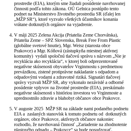
prostredie (EIA), ktorým sme žiadali posúdenie navrhovanej
činnosti podľa tohto zákona. OÚ Gelnica postúpilo tento
podnet na Ministerstvo životného prostredia SR (ďalej len
„MŽP SR“), ktoré vyzvalo všetkých účastníkov konania
vrátane dotknutých orgánov na vyjadrenie.
V máji 2025 Zelena Akcija (Priatelia Zeme Chorvátska),
Priatelia Zeme – SPZ Slovenska, Break Free From Plastic
(globálne svetové hnutie), Mgr. Weisz (starosta obce
Prakovce) a Mgr. Kóňová (zástupkyňa miestnej aktívnej
komunity) vydali spoločnú tlačovú správu s názvom „Nie je
recyklácia ako recyklácia“, v ktorej boli odprezentované
negatívne skúsenosti obyvateĺov Vrginmostu s predmetnou
prevázdkou, zistené protiprávne nakladanie s odpadom a
odpadovými vodami a zdravotné riziká. Signatári tlačovej
správy vyzvali MŽP SR, aby vykonalo nezávislé a odborné
posúdenie vplyvov na životné prostredie (EIA), preskúmalo
negatívne skúsenosti s históriou investora vo Vrginmoste a
uprednostnilo zdravie a blahobyt občanov obce Prakovce.
V auguste 2025 MŽP SR na základe nami podaného podnetu
EIA a zaslaných stanovísk k tomuto podnetu od dotknutých
orgánov, obce Prakovce, aktívnych občanov nakoniec
rozhodlo, že navrhovaná činnosť „Zariadenie na zhodnotenie
plastového odpadu – Prakovce“ sa bude posudzovať.