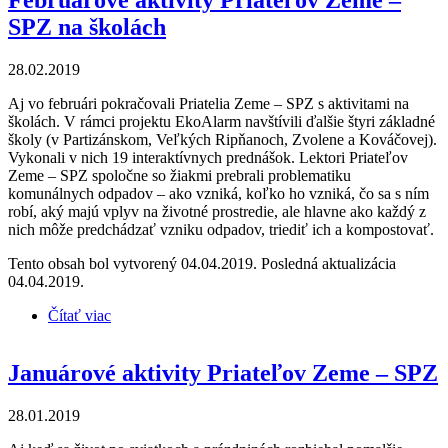
SPZ na školách
28.02.2019
Aj vo februári pokračovali Priatelia Zeme – SPZ s aktivitami na
školách. V rámci projektu EkoAlarm navštívili ďalšie štyri základné
školy (v Partizánskom, Veľkých Ripňanoch, Zvolene a Kováčovej).
Vykonali v nich 19 interaktívnych prednášok. Lektori Priateľov
Zeme – SPZ spoločne so žiakmi prebrali problematiku
komunálnych odpadov – ako vzniká, koľko ho vzniká, čo sa s ním
robí, aký majú vplyv na životné prostredie, ale hlavne ako každý z
nich môže predchádzať vzniku odpadov, triediť ich a kompostovať.
Tento obsah bol vytvorený 04.04.2019. Posledná aktualizácia
04.04.2019.
Čítať viac
o Februárové aktivity Priateľov Zeme – SPZ na
školách
Januárové aktivity Priateľov Zeme – SPZ
28.01.2019