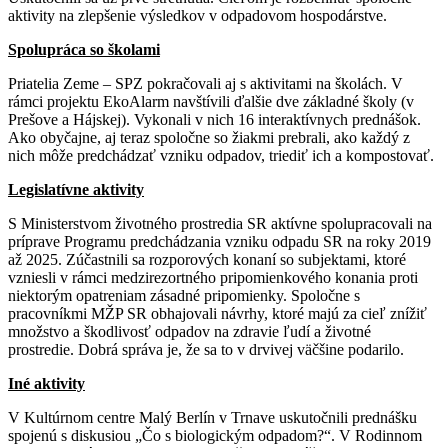
aktivity na zlepšenie výsledkov v odpadovom hospodárstve.
Spolupráca so školami
Priatelia Zeme – SPZ pokračovali aj s aktivitami na školách. V
rámci projektu EkoAlarm navštívili ďalšie dve základné školy (v
Prešove a Hájskej). Vykonali v nich 16 interaktívnych prednášok.
Ako obyčajne, aj teraz spoločne so žiakmi prebrali, ako každý z
nich môže predchádzať vzniku odpadov, triediť ich a kompostovať.
Legislatívne aktivity
S Ministerstvom životného prostredia SR aktívne spolupracovali na
príprave Programu predchádzania vzniku odpadu SR na roky 2019
až 2025. Zúčastnili sa rozporových konaní so subjektami, ktoré
vzniesli v rámci medzirezortného pripomienkového konania proti
niektorým opatreniam zásadné pripomienky. Spoločne s
pracovníkmi MŽP SR obhajovali návrhy, ktoré majú za cieľ znížiť
množstvo a škodlivosť odpadov na zdravie ľudí a životné
prostredie. Dobrá správa je, že sa to v drvivej väčšine podarilo.
Iné aktivity
V Kultúrnom centre Malý Berlín v Trnave uskutočnili prednášku
spojenú s diskusiou „Čo s biologickým odpadom?“. V Rodinnom