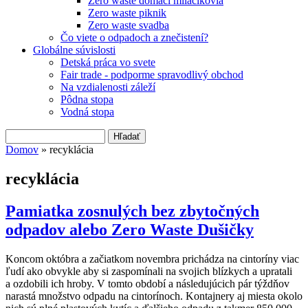
Zero waste domáci miláčikovia
Zero waste piknik
Zero waste svadba
Čo viete o odpadoch a znečistení?
Globálne súvislosti
Detská práca vo svete
Fair trade - podporme spravodlivý obchod
Na vzdialenosti záleží
Pôdna stopa
Vodná stopa
Hľadať
Vyhľadávanie
Domov
» recyklácia
Nachádzate sa tu
recyklácia
Pamiatka zosnulých bez zbytočných
odpadov alebo Zero Waste Dušičky
Koncom októbra a začiatkom novembra prichádza na cintoríny viac
ľudí ako obvykle aby si zaspomínali na svojich blízkych a upratali
a ozdobili ich hroby. V tomto období a následujúcich pár týždňov
narastá množstvo odpadu na cintorínoch. Kontajnery aj miesta okolo