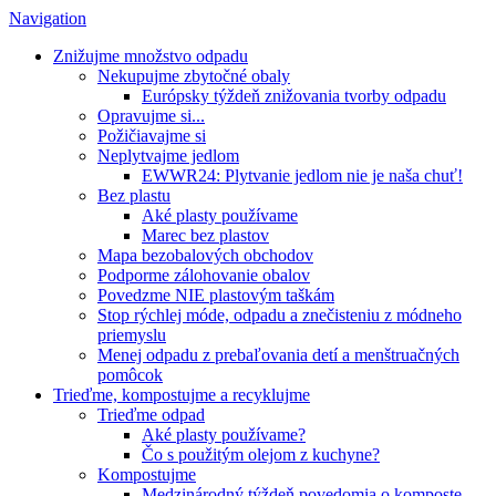
Navigation
Znižujme množstvo odpadu
Nekupujme zbytočné obaly
Európsky týždeň znižovania tvorby odpadu
Opravujme si...
Požičiavajme si
Neplytvajme jedlom
EWWR24: Plytvanie jedlom nie je naša chuť!
Bez plastu
Aké plasty používame
Marec bez plastov
Mapa bezobalových obchodov
Podporme zálohovanie obalov
Povedzme NIE plastovým taškám
Stop rýchlej móde, odpadu a znečisteniu z módneho
priemyslu
Menej odpadu z prebaľovania detí a menštruačných
pomôcok
Trieďme, kompostujme a recyklujme
Trieďme odpad
Aké plasty používame?
Čo s použitým olejom z kuchyne?
Kompostujme
Medzinárodný týždeň povedomia o komposte