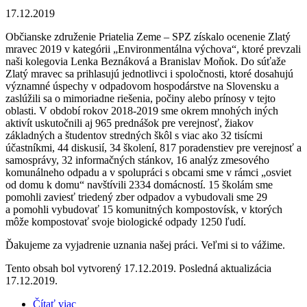
17.12.2019
Občianske združenie Priatelia Zeme – SPZ získalo ocenenie Zlatý
mravec 2019 v kategórii „Environmentálna výchova“, ktoré prevzali
naši kolegovia Lenka Beznáková a Branislav Moňok. Do súťaže
Zlatý mravec sa prihlasujú jednotlivci i spoločnosti, ktoré dosahujú
významné úspechy v odpadovom hospodárstve na Slovensku a
zaslúžili sa o mimoriadne riešenia, počiny alebo prínosy v tejto
oblasti. V období rokov 2018-2019 sme okrem mnohých iných
aktivít uskutočnili aj 965 prednášok pre verejnosť, žiakov
základných a študentov stredných škôl s viac ako 32 tisícmi
účastníkmi, 44 diskusií, 34 školení, 817 poradenstiev pre verejnosť a
samosprávy, 32 informačných stánkov, 16 analýz zmesového
komunálneho odpadu a v spolupráci s obcami sme v rámci „osviet
od domu k domu“ navštívili 2334 domácností. 15 školám sme
pomohli zaviesť triedený zber odpadov a vybudovali sme 29
a pomohli vybudovať 15 komunitných kompostovísk, v ktorých
môže kompostovať svoje biologické odpady 1250 ľudí.
Ďakujeme za vyjadrenie uznania našej práci. Veľmi si to vážime.
Tento obsah bol vytvorený 17.12.2019. Posledná aktualizácia
17.12.2019.
Čítať viac
o Získali sme Zlatého mravca!