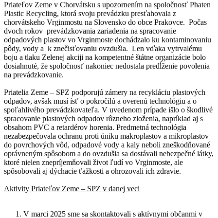
Priateľov Zeme v Chorvátsku s upozornením na spoločnosť Phaten
Plastic Recycling, ktorá svoju prevádzku presťahovala z
chorvátskeho Vrginmostu na Slovensko do obce Prakovce. Počas
dvoch rokov prevádzkovania zariadenia na spracovanie
odpadových plastov vo Vrginmoste dochádzalo ku kontaminovaniu
pôdy, vody a k znečisťovaniu ovzdušia. Len vďaka vytrvalému
boju a tlaku Zelenej akciji na kompetentné štátne organizácie bolo
dosiahnuté, že spoločnosť nakoniec nedostala predĺženie povolenia
na prevádzkovanie.
Priatelia Zeme – SPZ podporujú zámery na recykláciu plastových
odpadov, avšak musí ísť o pokročilú a overenú technológiu a o
spoľahlivého prevádzkovateľa. V uvedenom prípade išlo o škodlivé
spracovanie plastových odpadov rôzneho zloženia, napríklad aj s
obsahom PVC a retardérov horenia. Predmetná technológia
nezabezpečovala ochranu proti úniku makroplastov a mikroplastov
do povrchových vôd, odpadové vody a kaly neboli zneškodňované
oprávneným spôsobom a do ovzdušia sa dostávali nebezpečné látky,
ktoré nielen znepríjemňovali život ľudí vo Vrginmoste, ale
spôsobovali aj dýchacie ťažkosti a ohrozovali ich zdravie.
Aktivity Priateľov Zeme – SPZ v danej veci
V marci 2025 sme sa skontaktovali s aktívnymi občanmi v