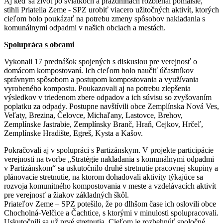
Aj keď sa život po sviatkoch a prázdninách rozbiehal pomalšie,
stihli Priatelia Zeme - SPZ urobiť viacero užitočných aktivít, ktorých
cieľom bolo poukázať na potrebu zmeny spôsobov nakladania s
komunálnymi odpadmi v našich obciach a mestách.
Spolupráca s obcami
Vykonali 17 prednášok spojených s diskusiou pre verejnosť o
domácom kompostovaní. Ich cieľom bolo naučiť účastníkov
správnym spôsobom a postupom kompostovania a využívania
vyrobeného kompostu. Poukazovali aj na potrebu zlepšenia
výsledkov v triedenom zbere odpadov a ich súvisu so zvyšovaním
poplatku za odpady. Postupne navštívili obce Zemplínska Nová Ves,
Veľaty, Brezina, Čelovce, Michaľany, Lastovce, Brehov,
Zemplínske Jastrabie, Zemplínsky Branč, Hraň, Cejkov, Hrčeľ,
Zemplínske Hradište, Egreš, Kysta a Kašov.
Pokračovali aj v spolupráci s Partizánskym. V projekte participácie
verejnosti na tvorbe „Stratégie nakladania s komunálnymi odpadmi
v Partizánskom“ sa uskutočnilo druhé stretnutie pracovnej skupiny a
plánovacie stretnutie, na ktorom dohadovali aktivity týkajúce sa
rozvoja komunitného kompostovania v meste a vzdelávacích aktivít
pre verejnosť a žiakov základných škôl.
Priateľov Zeme – SPZ potešilo, že po dlhšom čase ich oslovili obce
Chocholná-Velčice a Čachtice, s ktorými v minulosti spolupracovali.
Uskutočnili sa už prvé stretnutia. Cieľom je rozbehnúť spoločné