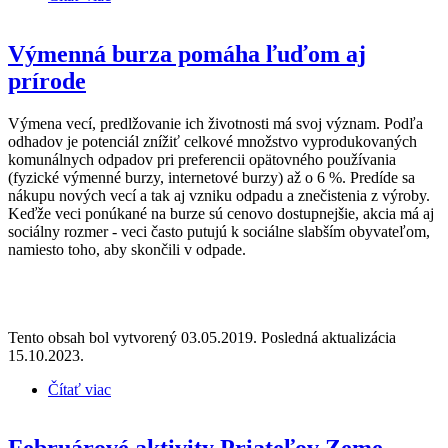
Výmenná burza pomáha ľuďom aj
prírode
Výmena vecí, predlžovanie ich životnosti má svoj význam. Podľa
odhadov je potenciál znížiť celkové množstvo vyprodukovaných
komunálnych odpadov pri preferencii opätovného používania
(fyzické výmenné burzy, internetové burzy) až o 6 %. Predíde sa
nákupu nových vecí a tak aj vzniku odpadu a znečistenia z výroby.
Keďže veci ponúkané na burze sú cenovo dostupnejšie, akcia má aj
sociálny rozmer - veci často putujú k sociálne slabším obyvateľom,
namiesto toho, aby skončili v odpade.
Tento obsah bol vytvorený 03.05.2019. Posledná aktualizácia
15.10.2023.
Čítať viac
o Výmenná burza pomáha ľuďom aj prírode
Februárové aktivity Priateľov Zeme –