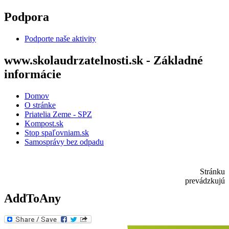
Skočiť na hlavný obsah
Podpora
Podporte naše aktivity
www.skolaudrzatelnosti.sk - Základné
informácie
Domov
O stránke
Priatelia Zeme - SPZ
Kompost.sk
Stop spaľovniam.sk
Samosprávy bez odpadu
Stránku
prevádzkujú
AddToAny