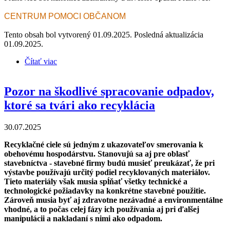
CENTRUM POMOCI OBČANOM
Tento obsah bol vytvorený 01.09.2025. Posledná aktualizácia
01.09.2025.
Čítať viac
o Zámer na výstavbu zariadenia na zhodnocovanie
odpadových plastov v Prakovciach - úspech vďaka
medzinárodnej spolupráci s chorvátskou
Pozor na škodlivé spracovanie odpadov,
organizáciou Zelena akcija
ktoré sa tvári ako recyklácia
30.07.2025
Recyklačné ciele sú jedným z ukazovateľov smerovania k
obehovému hospodárstvu. Stanovujú sa aj pre oblasť
stavebníctva - stavebné firmy budú musieť preukázať, že pri
výstavbe používajú určitý podiel recyklovaných materiálov.
Tieto materiály však musia spĺňať všetky technické a
technologické požiadavky na konkrétne stavebné použitie.
Zároveň musia byť aj zdravotne nezávadné a environmentálne
vhodné, a to počas celej fázy ich používania aj pri ďalšej
manipulácii a nakladaní s nimi ako odpadom.