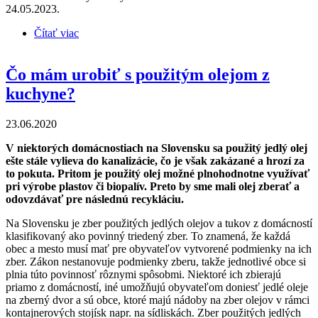
24.05.2023.
Čítať viac
o Čo je „obehové hospodárstvo“
Čo mám urobiť s použitým olejom z
kuchyne?
23.06.2020
V niektorých domácnostiach na Slovensku sa použitý jedlý olej
ešte stále vylieva do kanalizácie, čo je však zakázané a hrozí za
to pokuta. Pritom je použitý olej možné plnohodnotne využívať
pri výrobe plastov či biopalív. Preto by sme mali olej zberať a
odovzdávať pre následnú recykláciu.
Na Slovensku je zber použitých jedlých olejov a tukov z domácností
klasifikovaný ako povinný triedený zber. To znamená, že každá
obec a mesto musí mať pre obyvateľov vytvorené podmienky na ich
zber. Zákon nestanovuje podmienky zberu, takže jednotlivé obce si
plnia túto povinnosť rôznymi spôsobmi. Niektoré ich zbierajú
priamo z domácností, iné umožňujú obyvateľom doniesť jedlé oleje
na zberný dvor a sú obce, ktoré majú nádoby na zber olejov v rámci
kontajnerových stojísk napr. na sídliskách. Zber použitých jedlých