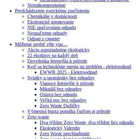
Vermikompostujme
Predchádzajme toxickému znečisteniu
Chemikálie v domácnosti
Ekologické upratovanie
NIE spaľovniam odpadu
Nespaľujme odpady
Odpad z cigariet
Môžeme urobiť ešte viac...
Akciu usporiadajme ekologicky
22 ekotipov na každý deň
Dovolenka šetrnejšia k prírode
Keď sa technológie menia na problém - elektroodpad
EWWR 2025 - Elektroodpad
Sviatky a spomienky bez odpadov
Vianoce šetrnejšie k prírode
Mikuláš bez odpadov
Oslava bez odpadu
Veľká noc bez odpadov
Zero Waste Dušičky
Výmenná burza pomáha ľuďom aj prírode
Zero waste
Dva týždne Zero Waste, dva týždne bez odpadu
Ekologický Valentín
Zero Waste prechladnutie