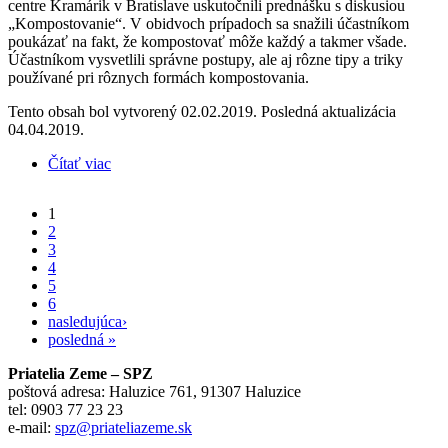
centre Kramárik v Bratislave uskutočnili prednášku s diskusiou
„Kompostovanie“. V obidvoch prípadoch sa snažili účastníkom
poukázať na fakt, že kompostovať môže každý a takmer všade.
Účastníkom vysvetlili správne postupy, ale aj rôzne tipy a triky
používané pri rôznych formách kompostovania.
Tento obsah bol vytvorený 02.02.2019. Posledná aktualizácia
04.04.2019.
Čítať viac
o Januárové aktivity Priateľov Zeme – SPZ
1
Stránky
2
3
4
5
6
nasledujúca›
posledná »
Priatelia Zeme – SPZ
poštová adresa: Haluzice 761, 91307 Haluzice
tel: 0903 77 23 23
e-mail:
spz@priateliazeme.sk