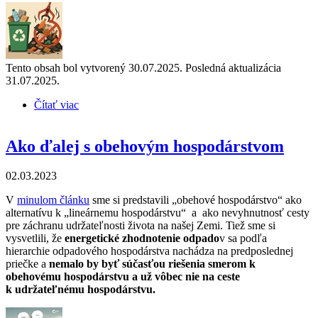
Tento obsah bol vytvorený 30.07.2025. Posledná aktualizácia
31.07.2025.
Čítať viac
o Pozor na škodlivé spracovanie odpadov, ktoré sa
tvári ako recyklácia
Ako ďalej s obehovým hospodárstvom
02.03.2023
V
minulom článku
sme si predstavili „obehové hospodárstvo“ ako
alternatívu k „lineárnemu hospodárstvu“ a ako nevyhnutnosť cesty
pre záchranu udržateľnosti života na našej Zemi. Tiež sme si
vysvetlili, že
energetické zhodnotenie odpado
v sa podľa
hierarchie odpadového hospodárstva nachádza na predposlednej
priečke a
nemalo by byť súčasťou riešenia smerom k
obehovému hospodárstvu a už vôbec nie na ceste
k udržateľnému hospodárstvu.