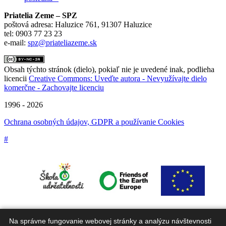
Priatelia Zeme – SPZ
poštová adresa: Haluzice 761, 91307 Haluzice
tel: 0903 77 23 23
e-mail:
spz@priateliazeme.sk
Obsah týchto stránok (dielo), pokiaľ nie je uvedené inak, podlieha
licencii
Creative Commons: Uveďte autora - Nevyužívajte dielo
komerčne - Zachovajte licenciu
1996 - 2026
Ochrana osobných údajov, GDPR a používanie Cookies
#
Na správne fungovanie webovej stránky a analýzu návštevnosti