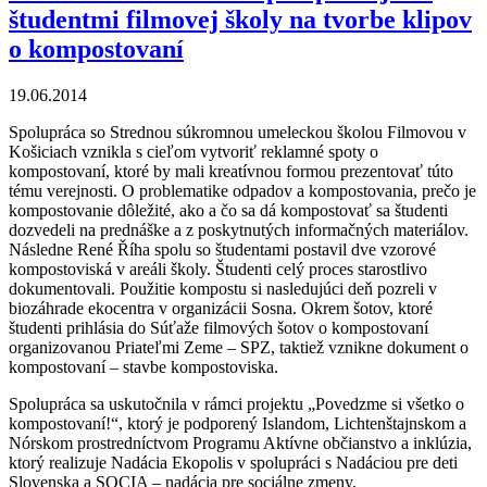
študentmi filmovej školy na tvorbe klipov
o kompostovaní
19.06.2014
Spolupráca so Strednou súkromnou umeleckou školou Filmovou v
Košiciach vznikla s cieľom vytvoriť reklamné spoty o
kompostovaní, ktoré by mali kreatívnou formou prezentovať túto
tému verejnosti. O problematike odpadov a kompostovania, prečo je
kompostovanie dôležité, ako a čo sa dá kompostovať sa študenti
dozvedeli na prednáške a z poskytnutých informačných materiálov.
Následne René Říha spolu so študentami postavil dve vzorové
kompostoviská v areáli školy. Študenti celý proces starostlivo
dokumentovali. Použitie kompostu si nasledujúci deň pozreli v
biozáhrade ekocentra v organizácii Sosna. Okrem šotov, ktoré
študenti prihlásia do Súťaže filmových šotov o kompostovaní
organizovanou Priateľmi Zeme – SPZ, taktiež vznikne dokument o
kompostovaní – stavbe kompostoviska.
Spolupráca sa uskutočnila v rámci projektu „Povedzme si všetko o
kompostovaní!“, ktorý je podporený Islandom, Lichtenštajnskom a
Nórskom prostredníctvom Programu Aktívne občianstvo a inklúzia,
ktorý realizuje Nadácia Ekopolis v spolupráci s Nadáciou pre deti
Slovenska a SOCIA – nadácia pre sociálne zmeny.