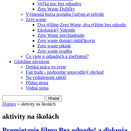
Veľká noc bez odpadov
Zero Waste Dušičky
Výmenná burza pomáha ľuďom aj prírode
Zero waste
Dva týždne Zero Waste, dva týždne bez odpadu
Ekologický Valentín
Zero Waste prechladnutie
Zero waste domáci miláčikovia
Zero waste piknik
Zero waste svadba
Čo viete o odpadoch a znečistení?
Globálne súvislosti
Detská práca vo svete
Fair trade - podporme spravodlivý obchod
Na vzdialenosti záleží
Pôdna stopa
Vodná stopa
Hľadať
Vyhľadávanie
Domov
» aktivity na školách
Nachádzate sa tu
aktivity na školách
Premietanie filmu Bez odpadu! a diskusia