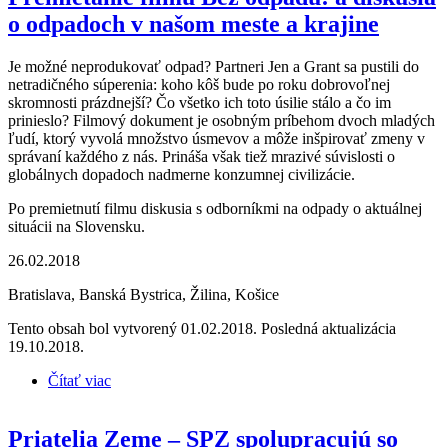
o odpadoch v našom meste a krajine
Je možné neprodukovať odpad? Partneri Jen a Grant sa pustili do
netradičného súperenia: koho kôš bude po roku dobrovoľnej
skromnosti prázdnejší? Čo všetko ich toto úsilie stálo a čo im
prinieslo? Filmový dokument je osobným príbehom dvoch mladých
ľudí, ktorý vyvolá množstvo úsmevov a môže inšpirovať zmeny v
správaní každého z nás. Prináša však tiež mrazivé súvislosti o
globálnych dopadoch nadmerne konzumnej civilizácie.
Po premietnutí filmu diskusia s odborníkmi na odpady o aktuálnej
situácii na Slovensku.
26.02.2018
Bratislava, Banská Bystrica, Žilina, Košice
Tento obsah bol vytvorený 01.02.2018. Posledná aktualizácia
19.10.2018.
Čítať viac
o Premietanie filmu Bez odpadu! a diskusia o
odpadoch v našom meste a krajine
Priatelia Zeme – SPZ spolupracujú so