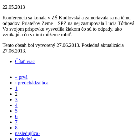
22.05.2013
Konferencia sa konala v ZŠ Kudlovská a zameriavala sa na tému
odpadov. Priateľov Zeme – SPZ na nej zastupovala Lucia Tóthová.
Vo svojom príspevku vysvetlila žiakom čo sú to odpady, ako
vznikajú a čo s nimi môžeme robiť.
Tento obsah bol vytvorený 27.06.2013. Posledná aktualizácia
27.06.2013.
Čítať viac
o Priatelia Zeme – SPZ sa zúčastnili na žiackej
EKOkonferencii v Humennom
« prvá
Stránky
‹ predchádzajúca
1
2
3
4
5
6
7
8
nasledujúca›
posledná »