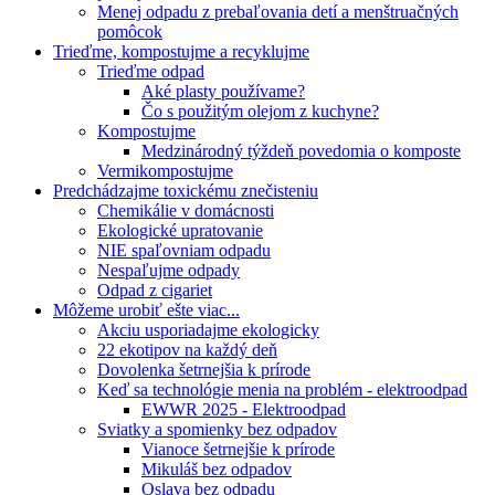
Menej odpadu z prebaľovania detí a menštruačných
pomôcok
Trieďme, kompostujme a recyklujme
Trieďme odpad
Aké plasty používame?
Čo s použitým olejom z kuchyne?
Kompostujme
Medzinárodný týždeň povedomia o komposte
Vermikompostujme
Predchádzajme toxickému znečisteniu
Chemikálie v domácnosti
Ekologické upratovanie
NIE spaľovniam odpadu
Nespaľujme odpady
Odpad z cigariet
Môžeme urobiť ešte viac...
Akciu usporiadajme ekologicky
22 ekotipov na každý deň
Dovolenka šetrnejšia k prírode
Keď sa technológie menia na problém - elektroodpad
EWWR 2025 - Elektroodpad
Sviatky a spomienky bez odpadov
Vianoce šetrnejšie k prírode
Mikuláš bez odpadov
Oslava bez odpadu