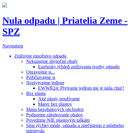
Nula odpadu | Priatelia Zeme -
SPZ
Navigation
Znižujme množstvo odpadu
Nekupujme zbytočné obaly
Európsky týždeň znižovania tvorby odpadu
Opravujme si...
Požičiavajme si
Neplytvajme jedlom
EWWR24: Plytvanie jedlom nie je naša chuť!
Bez plastu
Aké plasty používame
Marec bez plastov
Mapa bezobalových obchodov
Podporme zálohovanie obalov
Povedzme NIE plastovým taškám
Stop rýchlej móde, odpadu a znečisteniu z módneho
priemyslu