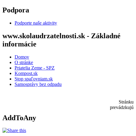
Skočiť na hlavný obsah
Podpora
Podporte naše aktivity
www.skolaudrzatelnosti.sk - Základné
informácie
Domov
O stránke
Priatelia Zeme - SPZ
Kompost.sk
Stop spaľovniam.sk
Samosprávy bez odpadu
Stránku
prevádzkujú
AddToAny