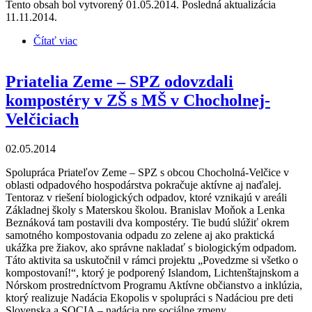
Tento obsah bol vytvorený 01.05.2014. Posledná aktualizácia
11.11.2014.
Čítať viac
o Priatelia Zeme – SPZ pomohli školskej kuchyni v
Chocholnej-Velčiciach
Priatelia Zeme – SPZ odovzdali
kompostéry v ZŠ s MŠ v Chocholnej-
Velčiciach
02.05.2014
Spolupráca Priateľov Zeme – SPZ s obcou Chocholná-Velčice v
oblasti odpadového hospodárstva pokračuje aktívne aj naďalej.
Tentoraz v riešení biologických odpadov, ktoré vznikajú v areáli
Základnej školy s Materskou školou. Branislav Moňok a Lenka
Beznáková tam postavili dva kompostéry. Tie budú slúžiť okrem
samotného kompostovania odpadu zo zelene aj ako praktická
ukážka pre žiakov, ako správne nakladať s biologickým odpadom.
Táto aktivita sa uskutočnil v rámci projektu „Povedzme si všetko o
kompostovaní!“, ktorý je podporený Islandom, Lichtenštajnskom a
Nórskom prostredníctvom Programu Aktívne občianstvo a inklúzia,
ktorý realizuje Nadácia Ekopolis v spolupráci s Nadáciou pre deti
Slovenska a SOCIA – nadácia pre sociálne zmeny.