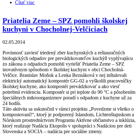
Čítať viac
o Priatelia Zeme – SPZ sprevádzali verejnosť na
kompostárni v Nemšovej
Priatelia Zeme – SPZ pomohli školskej
kuchyni v Chocholnej-Velčiciach
02.05.2014
Povinnosť zaviesť triedený zber kuchynských a reštauračných
biologických odpadov pre prevádzkovateľov kuchýň vyplývajúcu
zo zákona o odpadoch pomohli vyriešiť Priatelia Zeme – SPZ
inovatívnym spôsobom v školskej kuchyni v obci Chocholná-
Velčice. Branislav Moňok a Lenka Beznáková v nej inštalovali
elektrický automatický kompostér GG-02 a vyškolili pracovníčky
školskej kuchyne, ako kompostér prevádzkovať a ako viesť
potrebnú evidenciu. Kompostér si pri teplote do 90 °C a pôsobením
špeciálnych mikroorganizmov poradí s odpadom z kuchyne už za
24 hodín.
Táto aktivita sa uskutočnil v rámci projektu „Povedzme si všetko o
kompostovaní!“, ktorý je podporený Islandom, Lichtenštajnskom a
Nórskom prostredníctvom Programu Aktívne občianstvo a inklúzia,
ktorý realizuje Nadácia Ekopolis v spolupráci s Nadáciou pre deti
Slovenska a SOCIA – nadácia pre sociálne zmeny.