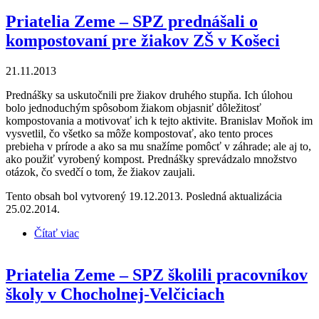
Priatelia Zeme – SPZ prednášali o
kompostovaní pre žiakov ZŠ v Košeci
21.11.2013
Prednášky sa uskutočnili pre žiakov druhého stupňa. Ich úlohou
bolo jednoduchým spôsobom žiakom objasniť dôležitosť
kompostovania a motivovať ich k tejto aktivite. Branislav Moňok im
vysvetlil, čo všetko sa môže kompostovať, ako tento proces
prebieha v prírode a ako sa mu snažíme pomôcť v záhrade; ale aj to,
ako použiť vyrobený kompost. Prednášky sprevádzalo množstvo
otázok, čo svedčí o tom, že žiakov zaujali.
Tento obsah bol vytvorený 19.12.2013. Posledná aktualizácia
25.02.2014.
Čítať viac
o Priatelia Zeme – SPZ prednášali o kompostovaní
pre žiakov ZŠ v Košeci
Priatelia Zeme – SPZ školili pracovníkov
školy v Chocholnej-Velčiciach