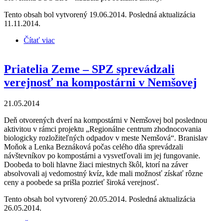
Tento obsah bol vytvorený 19.06.2014. Posledná aktualizácia
11.11.2014.
Čítať viac
o Priatelia Zeme – SPZ spolupracujú so študentmi
filmovej školy na tvorbe klipov o kompostovaní
Priatelia Zeme – SPZ sprevádzali
verejnosť na kompostárni v Nemšovej
21.05.2014
Deň otvorených dverí na kompostárni v Nemšovej bol poslednou
aktivitou v rámci projektu „Regionálne centrum zhodnocovania
biologicky rozložiteľných odpadov v meste Nemšová“. Branislav
Moňok a Lenka Beznáková počas celého dňa sprevádzali
návštevníkov po kompostárni a vysvetľovali im jej fungovanie.
Doobeda to boli hlavne žiaci miestnych škôl, ktorí na záver
absolvovali aj vedomostný kvíz, kde mali možnosť získať rôzne
ceny a poobede sa prišla pozrieť široká verejnosť.
Tento obsah bol vytvorený 20.05.2014. Posledná aktualizácia
26.05.2014.