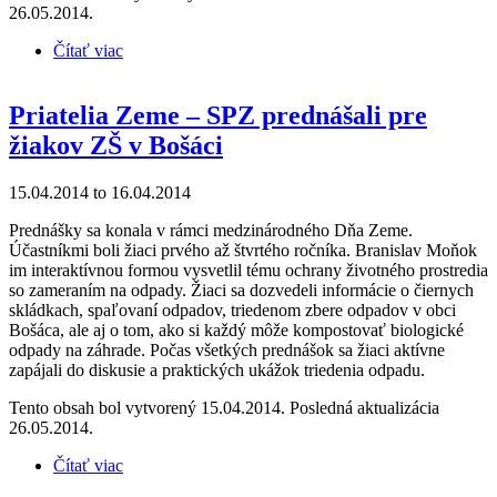
26.05.2014.
Čítať viac
o Priatelia Zeme – SPZ prednášali na školách v
Nemšovej
Priatelia Zeme – SPZ prednášali pre
žiakov ZŠ v Bošáci
15.04.2014
to
16.04.2014
Prednášky sa konala v rámci medzinárodného Dňa Zeme.
Účastníkmi boli žiaci prvého až štvrtého ročníka. Branislav Moňok
im interaktívnou formou vysvetlil tému ochrany životného prostredia
so zameraním na odpady. Žiaci sa dozvedeli informácie o čiernych
skládkach, spaľovaní odpadov, triedenom zbere odpadov v obci
Bošáca, ale aj o tom, ako si každý môže kompostovať biologické
odpady na záhrade. Počas všetkých prednášok sa žiaci aktívne
zapájali do diskusie a praktických ukážok triedenia odpadu.
Tento obsah bol vytvorený 15.04.2014. Posledná aktualizácia
26.05.2014.
Čítať viac
o Priatelia Zeme – SPZ prednášali pre žiakov ZŠ v
Bošáci