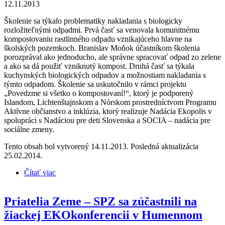
12.11.2013
Školenie sa týkalo problematiky nakladania s biologicky
rozložiteľnými odpadmi. Prvá časť sa venovala komunitnému
kompostovaniu rastlinného odpadu vznikajúceho hlavne na
školských pozemkoch. Branislav Moňok účastníkom školenia
porozprával ako jednoducho, ale správne spracovať odpad zo zelene
a ako sa dá použiť vzniknutý kompost. Druhá časť sa týkala
kuchynských biologických odpadov a možnostiam nakladania s
týmto odpadom. Školenie sa uskutočnilo v rámci projektu
„Povedzme si všetko o kompostovaní!“, ktorý je podporený
Islandom, Lichtenštajnskom a Nórskom prostredníctvom Programu
Aktívne občianstvo a inklúzia, ktorý realizuje Nadácia Ekopolis v
spolupráci s Nadáciou pre deti Slovenska a SOCIA – nadácia pre
sociálne zmeny.
Tento obsah bol vytvorený 14.11.2013. Posledná aktualizácia
25.02.2014.
Čítať viac
o Priatelia Zeme – SPZ školili pracovníkov školy v
Chocholnej-Velčiciach
Priatelia Zeme – SPZ sa zúčastnili na
žiackej EKOkonferencii v Humennom