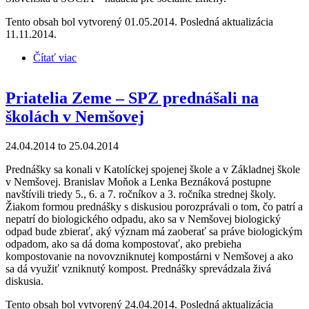
Tento obsah bol vytvorený 01.05.2014. Posledná aktualizácia
11.11.2014.
Čítať viac
o Priatelia Zeme – SPZ odovzdali kompostéry v ZŠ s
MŠ v Chocholnej-Velčiciach
Priatelia Zeme – SPZ prednášali na
školách v Nemšovej
24.04.2014
to
25.04.2014
Prednášky sa konali v Katolíckej spojenej škole a v Základnej škole
v Nemšovej. Branislav Moňok a Lenka Beznáková postupne
navštívili triedy 5., 6. a 7. ročníkov a 3. ročníka strednej školy.
Žiakom formou prednášky s diskusiou porozprávali o tom, čo patrí a
nepatrí do biologického odpadu, ako sa v Nemšovej biologický
odpad bude zbierať, aký význam má zaoberať sa práve biologickým
odpadom, ako sa dá doma kompostovať, ako prebieha
kompostovanie na novovzniknutej kompostárni v Nemšovej a ako
sa dá využiť vzniknutý kompost. Prednášky sprevádzala živá
diskusia.
Tento obsah bol vytvorený 24.04.2014. Posledná aktualizácia