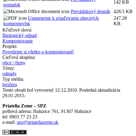
142 KB
poriadok
Prevádzkový denník
428.5 KB
Usmernenie k zriaďovaniu obecných
247.28
kompostovísk
KB
Kľúčové slová:
Biologický odpad
Kompostovanie
Projekt:
Povedzme si všetko o kompostovaní!
Cieľová skupina:
obce / firmy
Témy:
odpady
Typ média:
brožúra
Tento obsah bol vytvorený 12.12.2010. Posledná aktualizácia
29.01.2015.
Priatelia Zeme – SPZ
poštová adresa: Haluzice 761, 91307 Haluzice
tel: 0903 77 23 23
e-mail:
spz@priateliazeme.sk