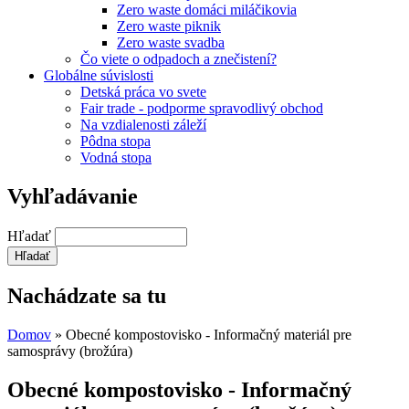
Zero waste domáci miláčikovia
Zero waste piknik
Zero waste svadba
Čo viete o odpadoch a znečistení?
Globálne súvislosti
Detská práca vo svete
Fair trade - podporme spravodlivý obchod
Na vzdialenosti záleží
Pôdna stopa
Vodná stopa
Vyhľadávanie
Hľadať
Nachádzate sa tu
Domov
» Obecné kompostovisko - Informačný materiál pre
samosprávy (brožúra)
Obecné kompostovisko - Informačný