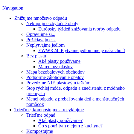
Navigation
Znižujme množstvo odpadu
Nekupujme zbytočné obaly
Európsky týždeň znižovania tvorby odpadu
Opravujme si...
Požičiavajme si
Neplytvajme jedlom
EWWR24: Plytvanie jedlom nie je naša chuť!
Bez plastu
Aké plasty používame
Marec bez plastov
Mapa bezobalových obchodov
Podporme zálohovanie obalov
Povedzme NIE plastovým taškám
Stop rýchlej móde, odpadu a znečisteniu z módneho
priemyslu
Menej odpadu z prebaľovania detí a menštruačných
pomôcok
Trieďme, kompostujme a recyklujme
Trieďme odpad
Aké plasty používame?
Čo s použitým olejom z kuchyne?
Kompostujme