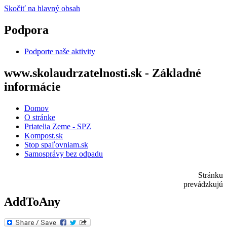
Skočiť na hlavný obsah
Podpora
Podporte naše aktivity
www.skolaudrzatelnosti.sk - Základné
informácie
Domov
O stránke
Priatelia Zeme - SPZ
Kompost.sk
Stop spaľovniam.sk
Samosprávy bez odpadu
Stránku
prevádzkujú
AddToAny