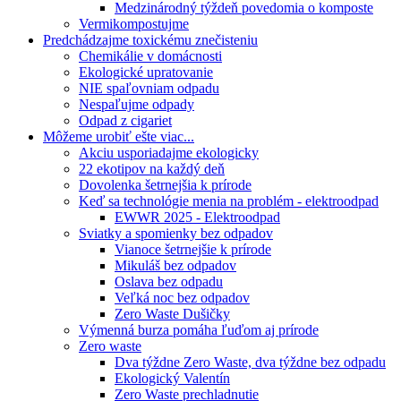
Medzinárodný týždeň povedomia o komposte
Vermikompostujme
Predchádzajme toxickému znečisteniu
Chemikálie v domácnosti
Ekologické upratovanie
NIE spaľovniam odpadu
Nespaľujme odpady
Odpad z cigariet
Môžeme urobiť ešte viac...
Akciu usporiadajme ekologicky
22 ekotipov na každý deň
Dovolenka šetrnejšia k prírode
Keď sa technológie menia na problém - elektroodpad
EWWR 2025 - Elektroodpad
Sviatky a spomienky bez odpadov
Vianoce šetrnejšie k prírode
Mikuláš bez odpadov
Oslava bez odpadu
Veľká noc bez odpadov
Zero Waste Dušičky
Výmenná burza pomáha ľuďom aj prírode
Zero waste
Dva týždne Zero Waste, dva týždne bez odpadu
Ekologický Valentín
Zero Waste prechladnutie