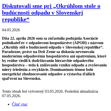
Diskutovali sme pri „Okrúhlom stole o
budúcnosti odpadu v Slovenskej
republike“
04.05.2026
Dňa 22. apríla 2026 som sa zúčastnila podujatia Asociácie
podnikateľov v odpadovom hospodárstve (APOH) s názvom
„Okrúhly stôl o budúcnosti odpadu v Slovenskej republike“.
Paradoxne, práve na Deň Zeme sa diskusia nevenovala
modernému odpadovému hospodárstvu ani opatreniam, ktoré
by reálne viedli k dodržiavaniu hierarchie odpadového
hospodárstva – teda k znižovaniu vzniku odpadu a zvyšovaniu
miery triedenia a recyklácie. Dominantnou témou bolo
energetické zhodnocovanie odpadov a výstavba ďalších
spaľovní na Slovensku.
Tento obsah bol vytvorený 03.05.2026. Posledná aktualizácia
07.05.2026.
Čítať viac
o Diskutovali sme pri „Okrúhlom stole o budúcnosti
odpadu v Slovenskej republike“