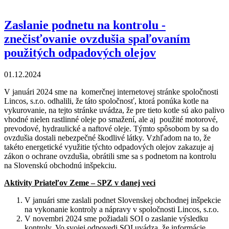
v Turni nad Bodvou potvrdzuje vážne
environmentálne hrozby
Zaslanie podnetu na kontrolu -
znečisťovanie ovzdušia spaľovaním
použitých odpadových olejov
01.12.2024
V januári 2024 sme na komerčnej internetovej stránke spoločnosti
Lincos, s.r.o. odhalili, že táto spoločnosť, ktorá ponúka kotle na
vykurovanie, na tejto stránke uvádza, že pre tieto kotle sú ako palivo
vhodné nielen rastlinné oleje po smažení, ale aj použité motorové,
prevodové, hydraulické a naftové oleje. Týmto spôsobom by sa do
ovzdušia dostali nebezpečné škodlivé látky. Vzhľadom na to, že
takéto energetické využitie týchto odpadových olejov zakazuje aj
zákon o ochrane ovzdušia, obrátili sme sa s podnetom na kontrolu
na Slovenskú obchodnú inšpekciu.
Aktivity Priateľov Zeme – SPZ v danej veci
V januári sme zaslali podnet Slovenskej obchodnej inšpekcie
na vykonanie kontroly a nápravy v spoločnosti Lincos, s.r.o.
V novembri 2024 sme požiadali SOI o zaslanie výsledku
kontroly. Vo svojej odpovedi SOI uvádza, že informácie