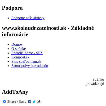
Skočiť na hlavný obsah
Podpora
Podporte naše aktivity
www.skolaudrzatelnosti.sk - Základné
informácie
Domov
O stránke
Priatelia Zeme - SPZ
Kompost.sk
Stop spaľovniam.sk
Samosprávy bez odpadu
Stránku
prevádzkujú
AddToAny