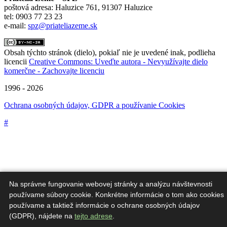
poštová adresa: Haluzice 761, 91307 Haluzice
tel: 0903 77 23 23
e-mail:
spz@priateliazeme.sk
Obsah týchto stránok (dielo), pokiaľ nie je uvedené inak, podlieha
licencii
Creative Commons: Uveďte autora - Nevyužívajte dielo
komerčne - Zachovajte licenciu
1996 - 2026
Ochrana osobných údajov, GDPR a používanie Cookies
#
Na správne fungovanie webovej stránky a analýzu návštevnosti
Táto webová stránka bola vytvorená v rámci projektu "Škola
udržateľnosti".
používame súbory cookie. Konkrétne informácie o tom ako cookies
používame a taktiež informácie o ochrane osobných údajov
Občianske združenie Priatelia Zeme – SPZ ďakujú za finančnú
(GDPR), nájdete na
tejto adrese
.
podporu od Európskej únie. Za obsah tejto stránky zodpovedajú