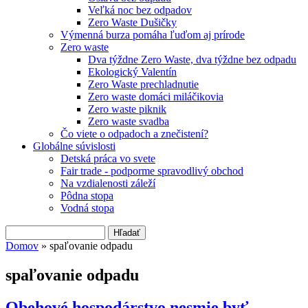
Veľká noc bez odpadov
Zero Waste Dušičky
Výmenná burza pomáha ľuďom aj prírode
Zero waste
Dva týždne Zero Waste, dva týždne bez odpadu
Ekologický Valentín
Zero Waste prechladnutie
Zero waste domáci miláčikovia
Zero waste piknik
Zero waste svadba
Čo viete o odpadoch a znečistení?
Globálne súvislosti
Detská práca vo svete
Fair trade - podporme spravodlivý obchod
Na vzdialenosti záleží
Pôdna stopa
Vodná stopa
Hľadať
Vyhľadávanie
Domov
» spaľovanie odpadu
Nachádzate sa tu
spaľovanie odpadu
Obehové hospodárstvo nesmie byť