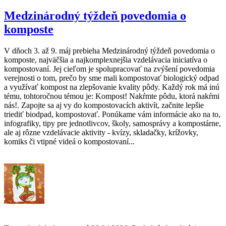
Medzinárodný týždeň povedomia o
komposte
V dňoch 3. až 9. máj prebieha Medzinárodný týždeň povedomia o
komposte, najväčšia a najkomplexnejšia vzdelávacia iniciatíva o
kompostovaní. Jej cieľom je spolupracovať na zvýšení povedomia
verejnosti o tom, prečo by sme mali kompostovať biologický odpad
a využívať kompost na zlepšovanie kvality pôdy. Každý rok má inú
tému, tohtoročnou témou je: Kompost! Nakŕmte pôdu, ktorá nakŕmi
nás!. Zapojte sa aj vy do kompostovacích aktivít, začnite lepšie
triediť biodpad, kompostovať. Ponúkame vám informácie ako na to,
infografiky, tipy pre jednotlivcov, školy, samosprávy a kompostárne,
ale aj rôzne vzdelávacie aktivity - kvízy, skladačky, krížovky,
komiks či vtipné videá o kompostovaní...