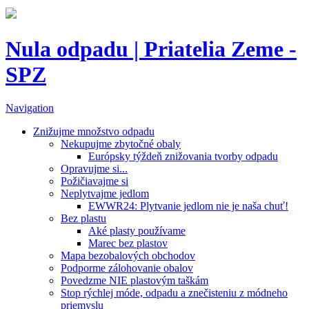
Nula odpadu | Priatelia Zeme -
SPZ
Navigation
Znižujme množstvo odpadu
Nekupujme zbytočné obaly
Európsky týždeň znižovania tvorby odpadu
Opravujme si...
Požičiavajme si
Neplytvajme jedlom
EWWR24: Plytvanie jedlom nie je naša chuť!
Bez plastu
Aké plasty používame
Marec bez plastov
Mapa bezobalových obchodov
Podporme zálohovanie obalov
Povedzme NIE plastovým taškám
Stop rýchlej móde, odpadu a znečisteniu z módneho
priemyslu