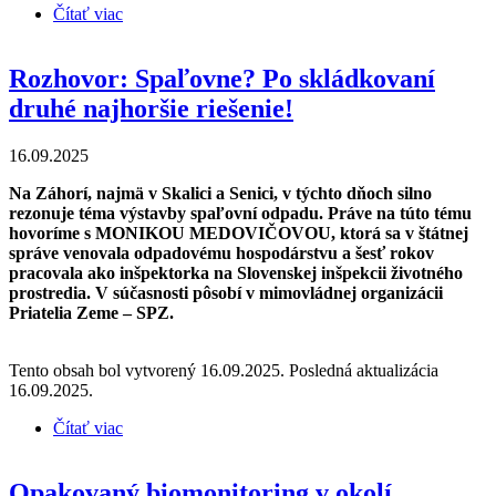
Čítať viac
o Moratórium na výstavbu nových spaľovní odpadu
Rozhovor: Spaľovne? Po skládkovaní
druhé najhoršie riešenie!
16.09.2025
Na Záhorí, najmä v Skalici a Senici, v týchto dňoch silno
rezonuje téma výstavby spaľovní odpadu. Práve na túto tému
hovoríme s MONIKOU MEDOVIČOVOU, ktorá sa v štátnej
správe venovala odpadovému hospodárstvu a šesť rokov
pracovala ako inšpektorka na Slovenskej inšpekcii životného
prostredia. V súčasnosti pôsobí v mimovládnej organizácii
Priatelia Zeme – SPZ.
Tento obsah bol vytvorený 16.09.2025. Posledná aktualizácia
16.09.2025.
Čítať viac
o Rozhovor: Spaľovne? Po skládkovaní druhé
najhoršie riešenie!
Opakovaný biomonitoring v okolí