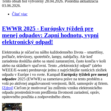
Tento obsah bol vytvorený 28.04.2026. Posledná aktualizácia
03.06.2026.
Čítať viac
o Medzinárodný týždeň povedomia o komposte
EWWR 2025 - Európsky týždeň pre
menej odpadov: Zapni hodnotu, vypni
elektronický odpad!
Elektronika je súčasťou nášho každodenného života – smartfóny,
počítače, televízory, spotrebiče, lampy, nabíjačky. Ale keď
zariadenia doslúžia alebo sa stanú zastaranými, často končia v koši
alebo na skládke/v spaľovni. Tento „elektronický odpad“ (alebo
WEEE/E-waste) predstavuje jednu z najrýchlejšie rastúcich zložiek
odpadu v Európe i vo svete. Kampaň
Európsky týždeň pre menej
odpadov
2025 (EWWR) sa zameriava práve na tento problém a
volá po aktívnej angažovanosti verejnosti, škôl, samospráv aj firiem.
[Zdroj]
Cieľom je motivovať ku zníženiu vzniku elektronického
odpadu prostredníctvom predĺženia životnosti zariadení, opráv,
opätovného použitia a zodpovedného zberu.