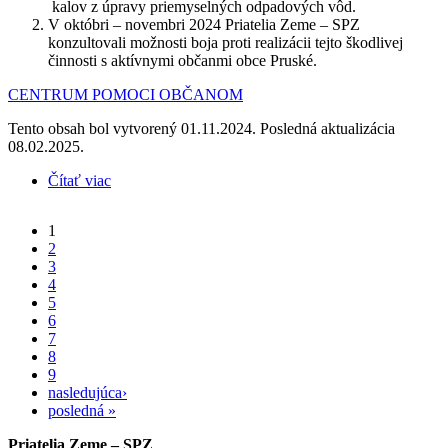
kalov z úpravy priemyselných odpadových vôd.
V októbri – novembri 2024 Priatelia Zeme – SPZ
konzultovali možnosti boja proti realizácii tejto škodlivej
činnosti s aktívnymi občanmi obce Pruské.
CENTRUM POMOCI OBČANOM
Tento obsah bol vytvorený 01.11.2024. Posledná aktualizácia
08.02.2025.
Čítať viac
o Zámer - „Zariadenie na zhodnocovanie odpadov
tepelnými procesmi“ - Pruské
1
Stránky
2
3
4
5
6
7
8
9
nasledujúca›
posledná »
Priatelia Zeme – SPZ