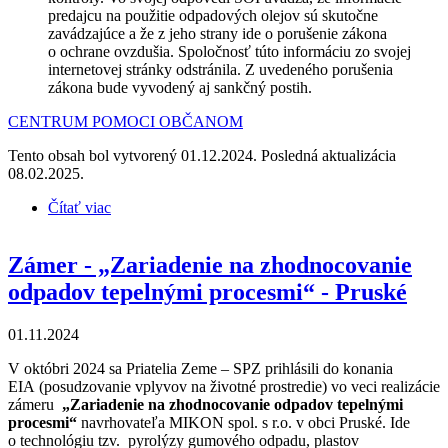
predajcu na použitie odpadových olejov sú skutočne
zavádzajúce a že z jeho strany ide o porušenie zákona
o ochrane ovzdušia. Spoločnosť túto informáciu zo svojej
internetovej stránky odstránila. Z uvedeného porušenia
zákona bude vyvodený aj sankčný postih.
CENTRUM POMOCI OBČANOM
Tento obsah bol vytvorený 01.12.2024. Posledná aktualizácia
08.02.2025.
Čítať viac
o Zaslanie podnetu na kontrolu - znečisťovanie
ovzdušia spaľovaním použitých odpadových olejov
Zámer - „Zariadenie na zhodnocovanie
odpadov tepelnými procesmi“ - Pruské
01.11.2024
V októbri 2024 sa Priatelia Zeme – SPZ prihlásili do konania
EIA (posudzovanie vplyvov na životné prostredie) vo veci realizácie
zámeru
„Zariadenie na zhodnocovanie odpadov tepelnými
procesmi“
navrhovateľa MIKON spol. s r.o. v obci Pruské. Ide
o technológiu tzv. pyrolýzy gumového odpadu, plastov