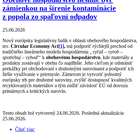
zámienkou na šírenie kontaminácie
z popola zo spaľovní odpadov
25.06.2026
Nový európsky legislatívny balík v oblasti obehového hospodárstva,
tzv.
Circular Economy Act
[1]
,
má podporiť rýchlejší prechod od
tradičného lineárneho modelu hospodárenia
„vyťaž – vyrob –
spotrebuj – vyhoď“
k
obehovému hospodárstvu
, kde materiály a
produkty zostávajú v obehu čo najdlhšie. Jeho cieľom je odstrániť
prekážky pri obchodovaní s druhotnými surovinami a podporiť ich
širšie využívanie v priemysle. Zámerom je vytvoriť jednotný
európsky trh pre druhotné suroviny, zvýšiť dostupnosť kvalitných
recyklovaných materiálov a tým znížiť závislosť EÚ od dovozu
primárnych a kritických surovín.
Tento obsah bol vytvorený 24.06.2026. Posledná aktualizácia
25.06.2026.
Čítať viac
o Obehové hospodárstvo nesmie byť zámienkou na
šírenie kontaminácie z popola zo spaľovní odpadov