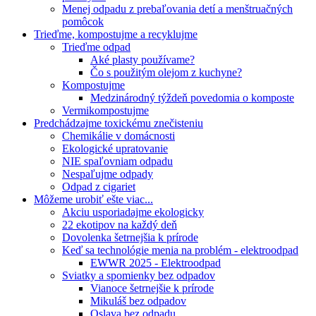
Menej odpadu z prebaľovania detí a menštruačných
pomôcok
Trieďme, kompostujme a recyklujme
Trieďme odpad
Aké plasty používame?
Čo s použitým olejom z kuchyne?
Kompostujme
Medzinárodný týždeň povedomia o komposte
Vermikompostujme
Predchádzajme toxickému znečisteniu
Chemikálie v domácnosti
Ekologické upratovanie
NIE spaľovniam odpadu
Nespaľujme odpady
Odpad z cigariet
Môžeme urobiť ešte viac...
Akciu usporiadajme ekologicky
22 ekotipov na každý deň
Dovolenka šetrnejšia k prírode
Keď sa technológie menia na problém - elektroodpad
EWWR 2025 - Elektroodpad
Sviatky a spomienky bez odpadov
Vianoce šetrnejšie k prírode
Mikuláš bez odpadov
Oslava bez odpadu