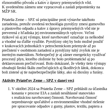
rôznorodého pôvodu a kalov z úpravy priemyselných vôd.
K uvedenému zámeru sme vypracovali a zaslali pripomienky na
MŽP SR.
Priatelia Zeme – SPZ sú principiálne proti výstavbe takéhoto
zariadenia, pretože uvedená technológia pyrolýzy zmesi gumového
a plastového odpadu a kalov z úpravy priemyselných vôd nie je
preverená z hľadiska jej environmentálnych vplyvov. Veľmi
rizikové sú aj jej výstupy, ktoré navrhovateľ označuje za neškodné
a vhodné na ďalšie využitie. Pyrolýzny olej by bolo možné použiť
v krakovacích jednotkách v petrochemickom priemysle až po
prečistení v osobitnom zariadení a pyrolýzny tuhý zvyšok nie je
inertným materiálom. Nebezpečný je aj zámer energeticky využívať
procesný plyn, ktorého zloženie by bolo problematické aj po
deklarovanom prečisťovaní. Bolo dokázané, že všetky tieto výstupy
obsahujú širokú škálu znečisťujúcich aj škodlivých látok, dokonca
boli zistené aj tie najnebezpečnejšie látky, ako sú dioxíny a furány.
Aktivity Priateľov Zeme – SPZ v danej veci
V októbri 2024 sa Priatelia Zeme – SPZ prihlásili za účastníka
konania v procese EIA a zaslali nesúhlasné stanovisko
s realizáciou navrhovanej činnosti. Navrhovaná činnosť
nepredstavuje spoľahlivé a environmentálne vhodné riešenie
pre spracovanie odpadov z gumy, plastov, textilu, papiera a