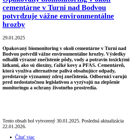
cementárne v Turni nad Bodvou
potvrdzuje vážne environmentálne
hrozby
29.01.2025
Opakovaný biomonitoring v okolí cementárne v Turni nad
Bodvou potvrdil vážne environmentálne hrozby. Výsledky
odhalili výrazné znečistenie pôdy, vody a potravín toxickými
látkami, ako sú dioxíny, ťažké kovy a PFAS. Cementáreň,
ktorá využíva alternatívne palivá obsahujúce odpady,
predstavuje významný zdroj znečistenia. Odborníci varujú
pred nedostatočnou legislatívou a vyzývajú na zlepšenie
monitoringu a ochrany životného prostredia.
Tento obsah bol vytvorený 30.01.2025. Posledná aktualizácia
22.01.2026.
Čítať viac
o Opakovaný biomonitoring v okolí cementárne