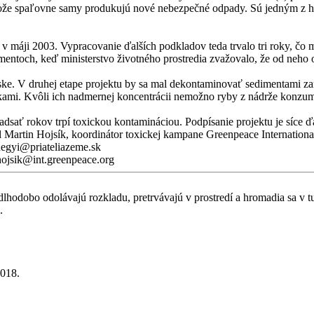
retože spaľovne samy produkujú nové nebezpečné odpady. Sú jedným z 
v máji 2003. Vypracovanie ďalších podkladov teda trvalo tri roky, čo 
toch, keď ministerstvo životného prostredia zvažovalo, že od neho odst
ke. V druhej etape projektu by sa mal dekontaminovať sedimentami za
kami. Kvôli ich nadmernej koncentrácii nemožno ryby z nádrže konzu
sať rokov trpí toxickou kontamináciou. Podpísanie projektu je síce ďal
 Martin Hojsík, koordinátor toxickej kampane Greenpeace Internationa
hegyi@priateliazeme.sk
.hojsik@int.greenpeace.org
é dlhodobo odolávajú rozkladu, pretrvávajú v prostredí a hromadia sa 
.
2018.