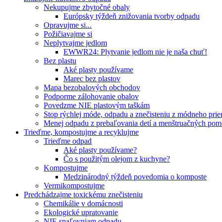
Nekupujme zbytočné obaly
Európsky týždeň znižovania tvorby odpadu
Opravujme si...
Požičiavajme si
Neplytvajme jedlom
EWWR24: Plytvanie jedlom nie je naša chuť!
Bez plastu
Aké plasty používame
Marec bez plastov
Mapa bezobalových obchodov
Podporme zálohovanie obalov
Povedzme NIE plastovým taškám
Stop rýchlej móde, odpadu a znečisteniu z módneho pri
Menej odpadu z prebaľovania detí a menštruačných po
Trieďme, kompostujme a recyklujme
Trieďme odpad
Aké plasty používame?
Čo s použitým olejom z kuchyne?
Kompostujme
Medzinárodný týždeň povedomia o komposte
Vermikompostujme
Predchádzajme toxickému znečisteniu
Chemikálie v domácnosti
Ekologické upratovanie
NIE spaľovniam odpadu