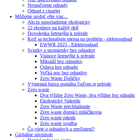
Nespaľujme odpady
Odpad z cigariet
Môžeme urobiť ešte viac...
Akciu usporiadajme ekologicky
22 ekotipov na každý deň
Dovolenka šetrnejšia k prírode
Keď sa technológie menia na problém - elektroodpad
EWWR 2025 - Elektroodpad
Sviatky a spomienky bez odpadov
Vianoce šetrnejšie k prírode
Mikuláš bez odpadov
Oslava bez odpadu
Veľká noc bez odpadov
Zero Waste Dušičky
Výmenná burza pomáha ľuďom aj prírode
Zero waste
Dva týždne Zero Waste, dva týždne bez odpadu
Ekologický Valentín
Zero Waste prechladnutie
Zero waste domáci miláčikovia
Zero waste piknik
Zero waste svadba
Čo viete o odpadoch a znečistení?
Globálne súvislosti