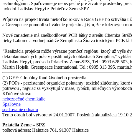
technológiami. Spaľovanie je nebezpečné pre životné prostredie, p
uviedol Ladislav Hegyi z Priateľov Zeme-SPZ.
Príprava na projekt trvala niekoľko rokov a Rada GEF ho schvália už 
a Greenpeace pomohli schválenie projektu aj tým, že v krízových momen
Nové zariadenie má zneškodňovať PCB látky z areálu Chemka Strážs
rieky Laborec a vodnej nádrže Zemplínska Šírava toxickými PCB lát
"Realizácia projektu môže výrazne pomôcť regiónu, ktorý už vyše dvad
dekontaminačných prác v postihnutých oblastiach Zemplína," vyhlásil
Ladislav Hegyi, predseda Priateľov Zeme-SPZ, Tel.: 0903 628 503, 
Martin Hojsík, Greenpeace International, Tel.: 0905 313 395, martin
(1) GEF: Globálny fond životného prostredia
(2) POPs - perzistentné organické polutanty: toxické zlúčeniny, ktor
potravou , najviac sa vyskytujú v mäse, rybách, mliečnych výrobkoch
Kľúčové slová:
nebezpečné chemikálie
Spaľovne
spaľovanie odpadu
Tento obsah bol vytvorený 24.01.2007. Posledná aktualizácia 19.10.
Priatelia Zeme – SPZ
poštová adresa: Haluzice 761, 91307 Haluzice