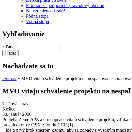
Detská práca vo svete
Fair trade - podporme spravodlivý obchod
Na vzdialenosti záleží
Pôdna stopa
Vodná stopa
Vyhľadávanie
Hľadať
Nachádzate sa tu
Domov
» MVO vítajú schválenie projektu na nespaľovacie spracova
MVO vítajú schválenie projektu na nespa
Tlačová správa
Košice
30. január 2006
Priatelia Zeme-SPZ a Greenpeace vítajú schválenie projektu, vďaka 
prostriedkom z OSN z fondu GEF (1)
"Ide o prvý krok smerom k tomu, aby sa odpady s vysokým množstvom 