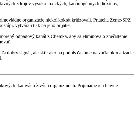
hlavných zdrojov vysoko toxických, karcinogénnych dioxínov,"
mimovládne organizácie niekoľkokrát kritizovali. Priatelia Zeme-SPZ
úpi, vytvárali tlak na jeho prijatie.
morený odpadový kanál z Chemka, aby sa eliminovalo znečistenie
movať.
ší dobrý signál, ale skôr ako na podpis čakáme na začiatok realizácie
l.
v tukových tkanivách živých organizmoch. Prijímame ich hlavne