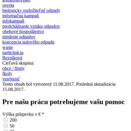
osveta
biologicky rozložiteľné odpady
informačná kampaň
infokampaň
predchádzanie vzniku odpadov
obehové hospodárstvo
triedenie odpadov
koncepcia nulového odpadu
waste
participácia
Bezníková
Cieľová skupina:
obce / firmy
školy
verejnosť
Tento obsah bol vytvorený 11.08.2017. Posledná aktualizácia
15.08.2017.
Pre našu prácu potrebujeme vašu pomoc
Výška príspevku v €
*
200
50