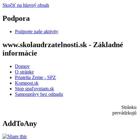
Skočiť na hlavný obsah
Podpora
Podporte naše aktivity
www.skolaudrzatelnosti.sk - Základné
informácie
Domov
O stránke
Priatelia Zeme - SPZ
Kompost.sk
Stop spaľovniam.sk
Samosprávy bez odpadu
Stránku
prevádzkujú
AddToAny