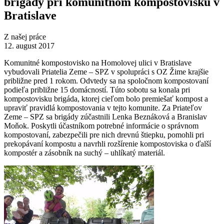
brigády pri komunitnom kompostovisku v
Bratislave
Z našej práce
12. august 2017
Komunitné kompostovisko na Homolovej ulici v Bratislave
vybudovali Priatelia Zeme – SPZ v spolupráci s OZ Žime krajšie
približne pred 1 rokom. Odvtedy sa na spoločnom kompostovaní
podieľa približne 15 domácností. Túto sobotu sa konala pri
kompostovisku brigáda, ktorej cieľom bolo premiešať kompost a
upraviť pravidlá kompostovania v tejto komunite. Za Priateľov
Zeme – SPZ sa brigády zúčastnili Lenka Beznáková a Branislav
Moňok. Poskytli účastníkom potrebné informácie o správnom
kompostovaní, zabezpečili pre nich drevnú štiepku, pomohli pri
prekopávaní kompostu a navrhli rozšírenie kompostoviska o ďalší
kompostér a zásobník na suchý – uhlíkatý materiál.