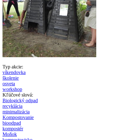
Typ akcie:
víkendovka
školenie
osveta
workshop
Kľúčové slová:
Biologický odpad
recyklácia
minimalizácia
Kompostovanie
bioodpad
kompostér
Moňok
kompostovisko