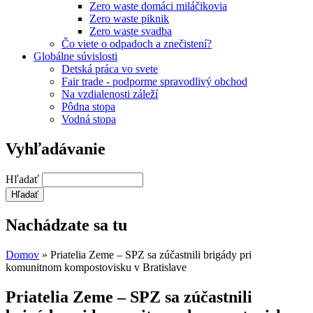
Zero waste domáci miláčikovia
Zero waste piknik
Zero waste svadba
Čo viete o odpadoch a znečistení?
Globálne súvislosti
Detská práca vo svete
Fair trade - podporme spravodlivý obchod
Na vzdialenosti záleží
Pôdna stopa
Vodná stopa
Vyhľadávanie
Hľadať
Nachádzate sa tu
Domov
» Priatelia Zeme – SPZ sa zúčastnili brigády pri
komunitnom kompostovisku v Bratislave
Priatelia Zeme – SPZ sa zúčastnili