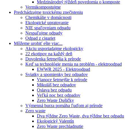
Medzinárodný týždeň povedomia o komposte
Vermikompostujme
Predchádzajme toxickému znečisteniu
Chemikálie v domácnosti
Ekologické upratovanie
NIE spaľovniam odpadu
Nespaľujme odpady
Odpad z cigariet
Môžeme urobiť ešte viac...
Akciu usporiadajme ekologicky
22 ekotipov na každý deň
Dovolenka šetrnejšia k prírode
Keď sa technológie menia na problém - elektroodpad
EWWR 2025 - Elektroodpad
Sviatky a spomienky bez odpadov
Vianoce šetrnejšie k prírode
Mikuláš bez odpadov
Oslava bez odpadu
Veľká noc bez odpadov
Zero Waste Dušičky
Výmenná burza pomáha ľuďom aj prírode
Zero waste
Dva týždne Zero Waste, dva týždne bez odpadu
Ekologický Valentín
Zero Waste prechladnutie