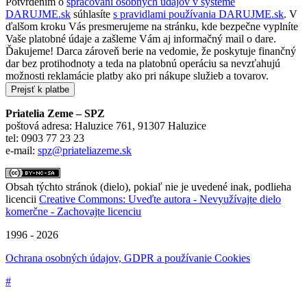
Potvrdením o
spracovaní osobných údajov v systéme
DARUJME.sk
súhlasíte
s pravidlami používania DARUJME.sk
. V
ďalšom kroku Vás presmerujeme na stránku, kde bezpečne vyplníte
Vaše platobné údaje a zašleme Vám aj informačný mail o dare.
Ďakujeme! Darca zároveň berie na vedomie, že poskytuje finančný
dar bez protihodnoty a teda na platobnú operáciu sa nevzťahujú
možnosti reklamácie platby ako pri nákupe služieb a tovarov.
Priatelia Zeme – SPZ
poštová adresa: Haluzice 761, 91307 Haluzice
tel: 0903 77 23 23
e-mail:
spz@priateliazeme.sk
Obsah týchto stránok (dielo), pokiaľ nie je uvedené inak, podlieha
licencii
Creative Commons: Uveďte autora - Nevyužívajte dielo
komerčne - Zachovajte licenciu
1996 - 2026
Ochrana osobných údajov, GDPR a používanie Cookies
#