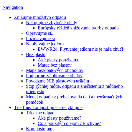
Navigation
Znižujme množstvo odpadu
Nekupujme zbytočné obaly
Európsky týždeň znižovania tvorby odpadu
Opravujme si...
Požičiavajme si
Neplytvajme jedlom
EWWR24: Plytvanie jedlom nie je naša chuť!
Bez plastu
Aké plasty používame
Marec bez plastov
Mapa bezobalových obchodov
Podporme zálohovanie obalov
Povedzme NIE plastovým taškám
Stop rýchlej móde, odpadu a znečisteniu z módneho
priemyslu
Menej odpadu z prebaľovania detí a menštruačných
pomôcok
Trieďme, kompostujme a recyklujme
Trieďme odpad
Aké plasty používame?
Čo s použitým olejom z kuchyne?
Kompostujme