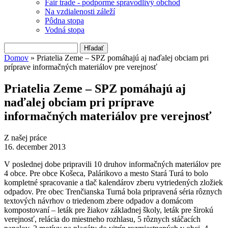
Fair trade - podporme spravodlivý obchod
Na vzdialenosti záleží
Pôdna stopa
Vodná stopa
Hľadať
Vyhľadávanie
Domov
» Priatelia Zeme – SPZ pomáhajú aj naďalej obciam pri
príprave informačných materiálov pre verejnosť
Nachádzate sa tu
Priatelia Zeme – SPZ pomáhajú aj
naďalej obciam pri príprave
informačných materiálov pre verejnosť
Z našej práce
16. december 2013
V poslednej dobe pripravili 10 druhov informačných materiálov pre
4 obce. Pre obce Košeca, Palárikovo a mesto Stará Turá to bolo
kompletné spracovanie a tlač kalendárov zberu vytriedených zložiek
odpadov. Pre obec Trenčianska Turná bola pripravená séria rôznych
textových návrhov o triedenom zbere odpadov a domácom
kompostovaní – leták pre žiakov základnej školy, leták pre širokú
verejnosť, relácia do miestneho rozhlasu, 5 rôznych stáčacích