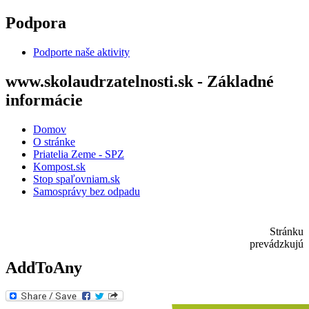
Skočiť na hlavný obsah
Podpora
Podporte naše aktivity
www.skolaudrzatelnosti.sk - Základné
informácie
Domov
O stránke
Priatelia Zeme - SPZ
Kompost.sk
Stop spaľovniam.sk
Samosprávy bez odpadu
Stránku
prevádzkujú
AddToAny