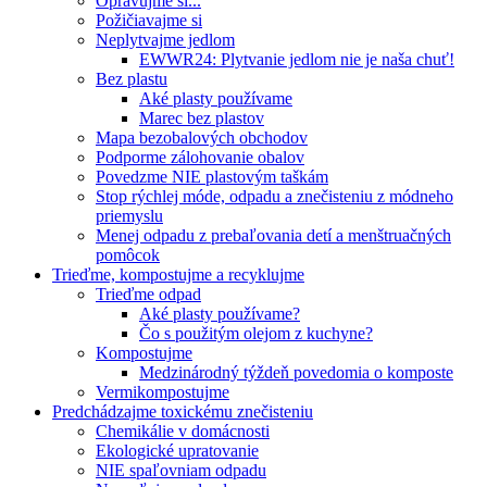
Opravujme si...
Požičiavajme si
Neplytvajme jedlom
EWWR24: Plytvanie jedlom nie je naša chuť!
Bez plastu
Aké plasty používame
Marec bez plastov
Mapa bezobalových obchodov
Podporme zálohovanie obalov
Povedzme NIE plastovým taškám
Stop rýchlej móde, odpadu a znečisteniu z módneho
priemyslu
Menej odpadu z prebaľovania detí a menštruačných
pomôcok
Trieďme, kompostujme a recyklujme
Trieďme odpad
Aké plasty používame?
Čo s použitým olejom z kuchyne?
Kompostujme
Medzinárodný týždeň povedomia o komposte
Vermikompostujme
Predchádzajme toxickému znečisteniu
Chemikálie v domácnosti
Ekologické upratovanie
NIE spaľovniam odpadu