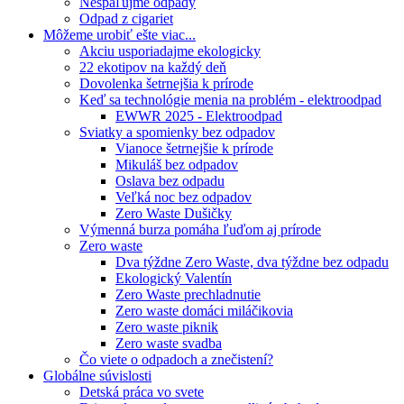
Nespaľujme odpady
Odpad z cigariet
Môžeme urobiť ešte viac...
Akciu usporiadajme ekologicky
22 ekotipov na každý deň
Dovolenka šetrnejšia k prírode
Keď sa technológie menia na problém - elektroodpad
EWWR 2025 - Elektroodpad
Sviatky a spomienky bez odpadov
Vianoce šetrnejšie k prírode
Mikuláš bez odpadov
Oslava bez odpadu
Veľká noc bez odpadov
Zero Waste Dušičky
Výmenná burza pomáha ľuďom aj prírode
Zero waste
Dva týždne Zero Waste, dva týždne bez odpadu
Ekologický Valentín
Zero Waste prechladnutie
Zero waste domáci miláčikovia
Zero waste piknik
Zero waste svadba
Čo viete o odpadoch a znečistení?
Globálne súvislosti
Detská práca vo svete