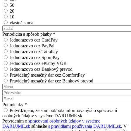
50
20
10
vlastná suma
Vlastná suma
Periodicita a spôsob platby
*
Jednorazovo cez CardPay
Jednorazovo cez PayPal
Jednorazovo cez TatraPay
Jednorazovo cez SporoPay
Jednorazovo cez ePlatby VÚB
Jednorazovo cez Bankový prevod
Pravidelný mesačný dar cez ComfortPay
Pravidelný mesačný dar cez Bankový prevod
Meno
*
Priezvisko
*
E-mail
*
Podmienky
*
Potvrdzujem, že som bol/bola informovaný/á o spracovaní
osobných údajov v systéme DARUJME.sk
Potvrdením o
spracovaní osobných údajov v systéme
DARUJME.sk
súhlasíte
s pravidlami používania DARUJME.sk
. V