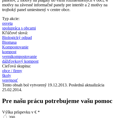
panelov, 2 motívy na plagáty do vitrín rozmiestnených v obci, 4
motívy na závesné informačné panely pre interiér a 2 motívy na
trojboký panel umiestnený v centre obce.
Typ akcie:
osveta
spolupráca s obcami
Kľúčové slová:
Biologický odpad
Biomasa
Kompostovanie
kompost
vermikompostovanie
dážďovkový kompost
Cieľová skupina:
obce / firmy
školy
verejnosť
Tento obsah bol vytvorený 19.12.2013. Posledná aktualizácia
25.02.2014.
Pre našu prácu potrebujeme vašu pomoc
Výška príspevku v €
*
200