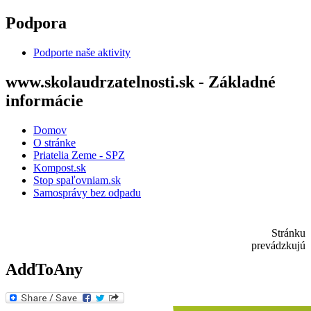
Skočiť na hlavný obsah
Podpora
Podporte naše aktivity
www.skolaudrzatelnosti.sk - Základné
informácie
Domov
O stránke
Priatelia Zeme - SPZ
Kompost.sk
Stop spaľovniam.sk
Samosprávy bez odpadu
Stránku
prevádzkujú
AddToAny